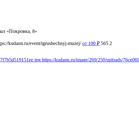
ал «Покровка, 8»
tps://kudann.ru/event/igrushechnyj-muzej/
от 100
₽
565
2
07f7b5d519151ee.jpg
https://kudann.ru/image/269/250/uploads/76ce