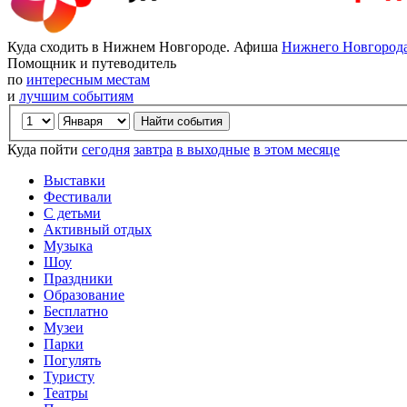
Куда сходить в Нижнем Новгороде. Афиша
Нижнего Новгород
Помощник и путеводитель
по
интересным местам
и
лучшим событиям
Куда пойти
сегодня
завтра
в выходные
в этом месяце
Выставки
Фестивали
С детьми
Активный отдых
Музыка
Шоу
Праздники
Образование
Бесплатно
Музеи
Парки
Погулять
Туристу
Театры