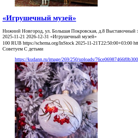
«Игрушечный музей»
Нижний Новгород, ул. Большая Покровская, д.8
Выставочный з
2025-11-21
2026-12-31
«Игрушечный музей»
100
RUB
https://schema.org/InStock
2025-11-21T22:50:00+03:00
ht
Советуем С детьми
https://kudann.ru/image/269/250/uploads/76ce06987466f0b30