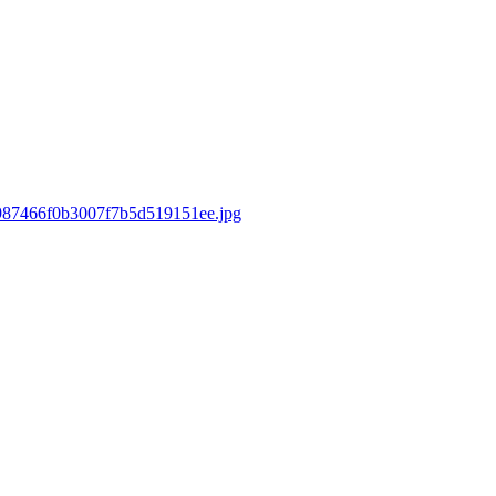
06987466f0b3007f7b5d519151ee.jpg