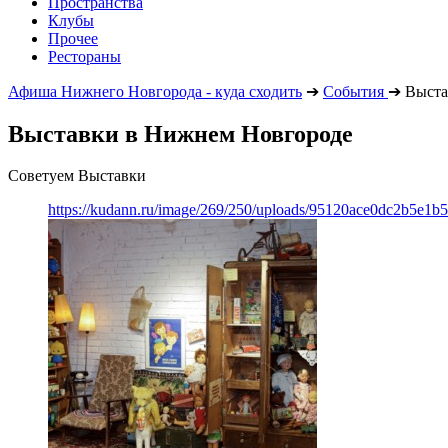
Пространства
Клубы
Прочее
Рестораны
Афиша Нижнего Новгорода - куда сходить
➔
События
➔
Выста
Выставки в Нижнем Новгороде
Советуем Выставки
https://kudann.ru/image/269/250/uploads/95120ace0dc2b5e1