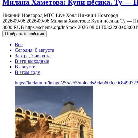
Милана Хаметова: Купи пёсика. Ту — Н
Нижний Новгород
МТС Live Холл Нижний Новгород
2026-09-06
2026-09-06
Милана Хаметова: Купи пёсика. Ту — Ни
3000
RUB
https://schema.org/InStock
2026-08-01T03:22:00+03:00
Отображать события
Все
Сегодня, 6 августа
Завтра, 7 августа
В эти выходные
В августе
В этом году
https://kudann.ru/image/255/255/uploads/9dab603cc9c849d7