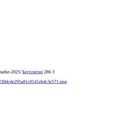
rmarke-2025/
Бесплатно
286
3
49230dcde295a81c0141eb4c3e571.png