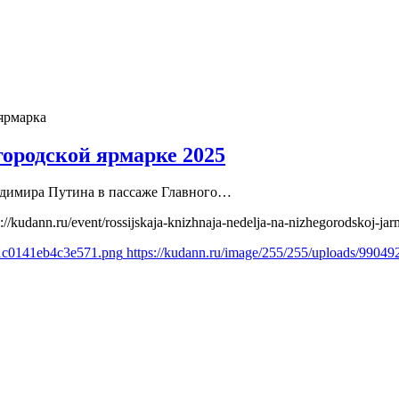
ярмарка
ородской ярмарке 2025
ладимира Путина в пассаже Главного…
s://kudann.ru/event/rossijskaja-knizhnaja-nedelja-na-nizhegorodskoj-ja
81c0141eb4c3e571.png
https://kudann.ru/image/255/255/uploads/990