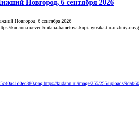
ижний Новгород, 6 сентября 2026
жний Новгород, 6 сентября 2026
https://kudann.ru/event/milana-hametova-kupi-pyosika-tur-nizhniy-nov
235c40a41d0ec880.png
https://kudann.ru/image/255/255/uploads/9da