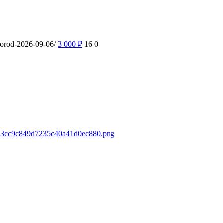
gorod-2026-09-06/
3 000
₽
16
0
b603cc9c849d7235c40a41d0ec880.png