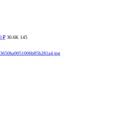
00
₽
30.6K
145
/133650ba9051006b85b281a4.jpg