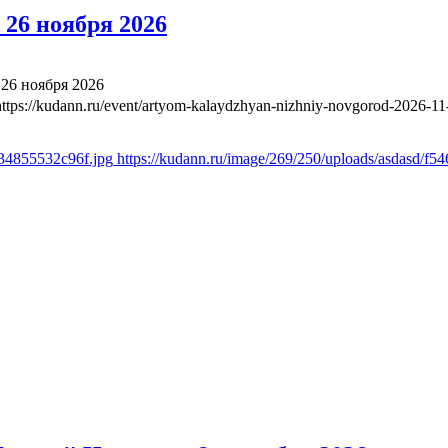
26 ноября 2026
26 ноября 2026
https://kudann.ru/event/artyom-kalaydzhyan-nizhniy-novgorod-2026-11
b34855532c96f.jpg
https://kudann.ru/image/269/250/uploads/asdasd/f