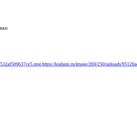
вки
b5532af509637ce5.png
https://kudann.ru/image/269/250/uploads/9512