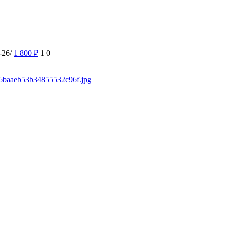
-26/
1 800
₽
1
0
546baaeb53b34855532c96f.jpg