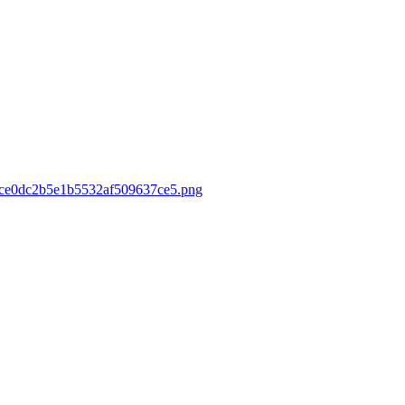
0ace0dc2b5e1b5532af509637ce5.png