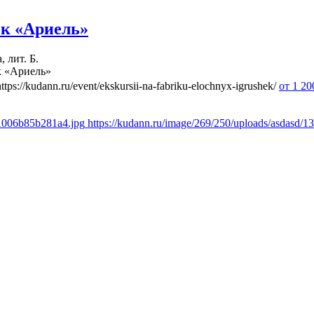
ек «Ариель»
 лит. Б.
к «Ариель»
https://kudann.ru/event/ekskursii-na-fabriku-elochnyx-igrushek/
от 1 2
51006b85b281a4.jpg
https://kudann.ru/image/269/250/uploads/asdasd