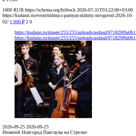
1000
RUB
https://schema.org/InStock
2026-07-31T03:22:00+03:00
https://kudann.ru/event/tishina-i-pamyat-nizhniy-novgorod-2026-10-
02/
1 000
₽
2
0
https://kudann.ru/image/255/255/uploads/asdasd/971829f9a0b
https://kudann.ru/image/255/255/uploads/asdasd/971829f9a0b
2026-09-25
2026-09-25
Нижний Новгород
Пакгаузы на Стрелке