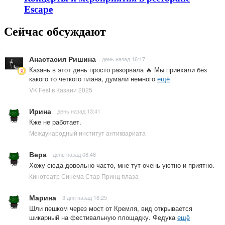
Escape
Сейчас обсуждают
Анастасия Ришина
день назад 16:17
Казань в этот день просто разорвала 🔥 Мы приехали без
какого то четкого плана, думали немного
ещё
VK Fest в Казани 2025
Ирина
день назад 13:41
Кже не работает.
Международный институт антиквариата
Вера
день назад 08:48
Хожу сюда довольно часто, мне тут очень уютно и приятно.
Кинотеатр Синема Стар Принц плаза
Марина
3 дня назад 16:25
Шли пешком через мост от Кремля, вид открывается
шикарный на фестивальную площадку. Федука
ещё