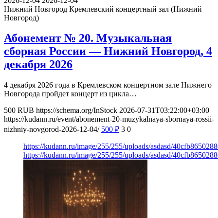
2026-12-04
2026-12-04
Нижний Новгород
Кремлевский концертный зал (Нижний
Новгород)
Абонемент № 20. Музыкальная
сборная России — Нижний Новгород, 4
декабря 2026
4 декабря 2026 года в Кремлевском концертном зале Нижнего
Новгорода пройдет концерт из цикла…
500
RUB
https://schema.org/InStock
2026-07-31T03:22:00+03:00
https://kudann.ru/event/abonement-20-muzykalnaya-sbornaya-rossii-
nizhniy-novgorod-2026-12-04/
500
₽
3
0
https://kudann.ru/image/255/255/uploads/asdasd/40cfb865028
https://kudann.ru/image/255/255/uploads/asdasd/40cfb865028