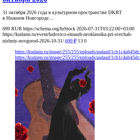
31 октября 2026 года в культурном пространстве DKRT
в Нижнем Новгороде…
699
RUB
https://schema.org/InStock
2026-07-31T03:22:00+03:00
https://kudann.ru/event/ludovico-einaudi-neoklassika-pri-svechah-
nizhniy-novgorod-2026-10-31/
699
₽
13
0
https://kudann.ru/image/255/255/uploads/asdasd/1cb1c4ab45d
https://kudann.ru/image/255/255/uploads/asdasd/1cb1c4ab45d