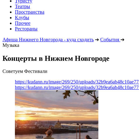
Туристу
Театры
Пространства
Клубы
Прочее
Рестораны
Афиша Нижнего Новгорода - куда сходить
➔
События
➔
Музыка
Концерты в Нижнем Новгороде
Советуем Фестивали
https://kudann.ru/image/269/250/uploads/32b9ea6ab48c10ae7
https://kudann.ru/image/269/250/uploads/32b9ea6ab48c10ae7