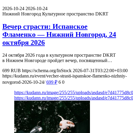
2026-10-24
2026-10-24
Нижний Новгород
Культурное пространство DKRT
Вечер страсти: Испанское
Фламенко — Нижний Новгород, 24
октября 2026
24 октября 2026 года в культурном пространстве DKRT
в Нижнем Новгороде пройдет вечер, посвященный…
699
RUB
https://schema.org/InStock
2026-07-31T03:22:00+03:00
https://kudann.ru/event/vecher-strasti-ispanskoe-flamenko-nizhniy-
novgorod-2026-10-24/
699
₽
6
0
https://kudann.ru/image/255/255/uploads/asdasd/e7d41775d8
https://kudann.ru/image/255/255/uploads/asdasd/e7d41775d8