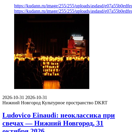
https://kudann.ru/image/255/255/uploads/asdasd/e07a55b0edf
https://kudann.ru/image/255/255/uploads/asdasd/e07a55b0edf
2026-10-31
2026-10-31
Нижний Новгород
Культурное пространство DKRT
Ludovico Einaudi: неоклассика при
свечах — Нижний Новгород, 31
октября 2026