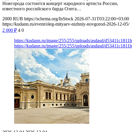
Новгорода состоится концерт народного артиста России,
известного российского барда Олега…
2000
RUB
https://schema.org/InStock
2026-07-31T03:22:00+03:00
https://kudann.ru/event/oleg-mityaev-nizhniy-novgorod-2026-12-05/
2 000
₽
4
0
https://kudann.ru/image/255/255/uploads/asdasd/d53411c1811
https://kudann.ru/image/255/255/uploads/asdasd/d53411c1811