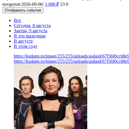
novgorod-2026-09-06/
3 000
₽
23
0
Отображать события
Все
Сегодня, 8 августа
Завтра, 9 августа
В эти выходные
В августе
В этом году
https://kudann.ru/image/255/255/uploads/asdasd/67f56f0cc68
https://kudann.ru/image/255/255/uploads/asdasd/67f56f0cc68