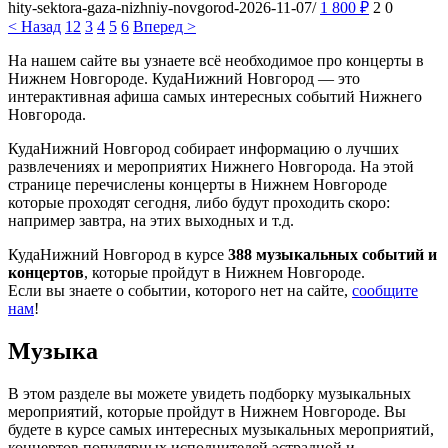
hity-sektora-gaza-nizhniy-novgorod-2026-11-07/
1 800
₽
2
0
< Назад
1
2
3
4
5
6
Вперед >
На нашем сайте вы узнаете всё необходимое про концерты в
Нижнем Новгороде. КудаНижний Новгород — это
интерактивная афиша самых интересных событий Нижнего
Новгорода.
КудаНижний Новгород собирает информацию о лучших
развлечениях и мероприятих Нижнего Новгорода. На этой
странице перечислены концерты в Нижнем Новгороде
которые проходят сегодня, либо будут проходить скоро:
например завтра, на этих выходных и т.д.
КудаНижний Новгород в курсе
388 музыкальных событий и
концертов
, которые пройдут в Нижнем Новгороде.
Если вы знаете о событии, которого нет на сайте,
сообщите
нам
!
Музыка
В этом разделе вы можете увидеть подборку музыкальных
мероприятий, которые пройдут в Нижнем Новгороде. Вы
будете в курсе самых интересных музыкальных мероприятий,
концертов популярных исполнителей эстрадной и