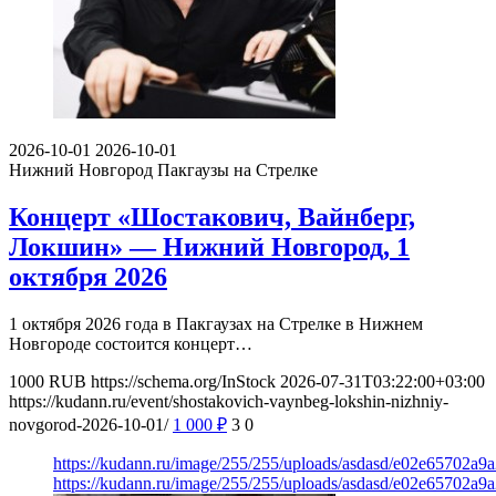
2026-10-01
2026-10-01
Нижний Новгород
Пакгаузы на Стрелке
Концерт «Шостакович, Вайнберг,
Локшин» — Нижний Новгород, 1
октября 2026
1 октября 2026 года в Пакгаузах на Стрелке в Нижнем
Новгороде состоится концерт…
1000
RUB
https://schema.org/InStock
2026-07-31T03:22:00+03:00
https://kudann.ru/event/shostakovich-vaynbeg-lokshin-nizhniy-
novgorod-2026-10-01/
1 000
₽
3
0
https://kudann.ru/image/255/255/uploads/asdasd/e02e65702a9
https://kudann.ru/image/255/255/uploads/asdasd/e02e65702a9