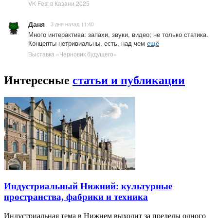
VK Fest в Казани 2025
Даня
3 дня назад 11:40
Много интерактива: запахи, звуки, видео; не только статика.
Концепты нетривиальны, есть, над чем
ещё
Выставка «Черновик будущего»
Интересные
статьи и публикации
Индустриальный Нижний: культурные
пространства, фабрики и техника
Индустриальная тема в Нижнем выходит за пределы одного