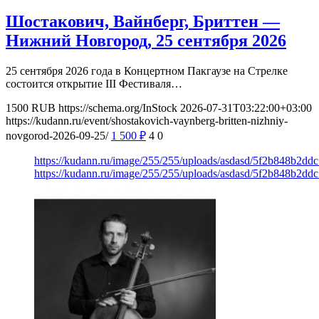
Шостакович, Вайнберг, Бриттен —
Нижний Новгород, 25 сентября 2026
25 сентября 2026 года в Концертном Пакгаузе на Стрелке
состоится открытие III Фестиваля…
1500
RUB
https://schema.org/InStock
2026-07-31T03:22:00+03:00
https://kudann.ru/event/shostakovich-vaynberg-britten-nizhniy-
novgorod-2026-09-25/
1 500
₽
4
0
https://kudann.ru/image/255/255/uploads/asdasd/5f2b848b2dd
https://kudann.ru/image/255/255/uploads/asdasd/5f2b848b2dd