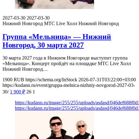
2027-03-30
2027-03-30
Нижний Новгород
МТС Live Холл Нижний Новгород
Группа «Мельница» — Нижний
Новгород, 30 марта 2027
30 марта 2027 года в Нижнем Новгороде выступит группа
«Мельница». Концерт пройдёт на площадке МТС Live Холл
Нижний Новгород…
1900
RUB
https://schema.org/InStock
2026-07-31T03:22:00+03:00
https://kudann.ru/event/gruppa-melnica-nizhniy-novgorod-2027-03-
30/
1 900
₽
26
1
https://kudann.ru/image/255/255/uploads/asdasd/046def688f0
https://kudann.ru/image/255/255/uploads/asdasd/046def688f0