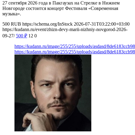
27 сентября 2026 года в Пакгаузах на Стрелке в Нижнем
Новгороде состоится концерт Фестиваля «Современная
музыка».
500
RUB
https://schema.org/InStock
2026-07-31T03:22:00+03:00
https://kudann.ru/event/zhizn-devy-marii-nizhniy-novgorod-2026-
09-27/
500
₽
12
0
https://kudann.ru/image/255/255/uploads/asdasd/8de6183ccb9
https://kudann.ru/image/255/255/uploads/asdasd/8de6183ccb9