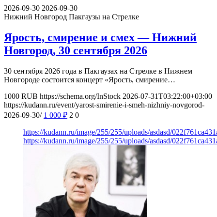
2026-09-30
2026-09-30
Нижний Новгород
Пакгаузы на Стрелке
Ярость, смирение и смех — Нижний
Новгород, 30 сентября 2026
30 сентября 2026 года в Пакгаузах на Стрелке в Нижнем
Новгороде состоится концерт «Ярость, смирение…
1000
RUB
https://schema.org/InStock
2026-07-31T03:22:00+03:00
https://kudann.ru/event/yarost-smirenie-i-smeh-nizhniy-novgorod-
2026-09-30/
1 000
₽
2
0
https://kudann.ru/image/255/255/uploads/asdasd/022f761ca43
https://kudann.ru/image/255/255/uploads/asdasd/022f761ca43