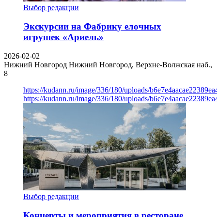
Выбор редакции
Экскурсии на Фабрику елочных
игрушек «Ариель»
2026-02-02
Нижний Новгород
Нижний Новгород, Верхне-Волжская наб.,
8
https://kudann.ru/image/336/180/uploads/b6e7e4aacae22389e
https://kudann.ru/image/336/180/uploads/b6e7e4aacae22389e
Выбор редакции
Концерты и мероприятия в ресторане