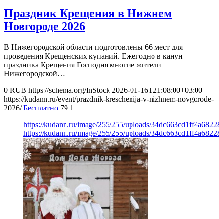
Праздник Крещения в Нижнем
Новгороде 2026
В Нижегородской области подготовлены 66 мест для
проведения Крещенских купаний. Ежегодно в канун
праздника Крещения Господня многие жители
Нижегородской…
0
RUB
https://schema.org/InStock
2026-01-16T21:08:00+03:00
https://kudann.ru/event/prazdnik-kreschenija-v-nizhnem-novgorode-
2026/
Бесплатно
79
1
https://kudann.ru/image/255/255/uploads/34dc663cd1ff4a682
https://kudann.ru/image/255/255/uploads/34dc663cd1ff4a682