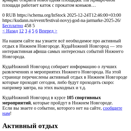
площади работает каток с прокатом коньков…
0
RUB
https://schema.org/InStock
2025-12-24T12:46:00+03:00
https://kudann.ru/event/festival-novyj-god-na-jarmarke-2025-26/
Бесплатно
458
5
< Назад
1
2
3
4
5
6
Вперед >
На нашем сайте вы узнаете всё необходимое про активный
отдых в Нижнем Новгороде. КудаНижний Новгород — это
интерактивная афиша самых интересных событий Нижнего
Новгорода.
КудаНижний Новгород собирает информацию о лучших
развлечениях и мероприятих Нижнего Новгорода. На этой
странице перечислены активный отдых в Нижнем Новгороде
которые проходят сегодня, либо будут проходить скоро:
например завтра, на этих выходных и т.д.
КудаНижний Новгород в курсе
105 спортивных
мероприятий
, которые пройдут в Нижнем Новгороде.
Если вы знаете о событии, которого нет на сайте,
сообщите
нам
!
Активный отдых