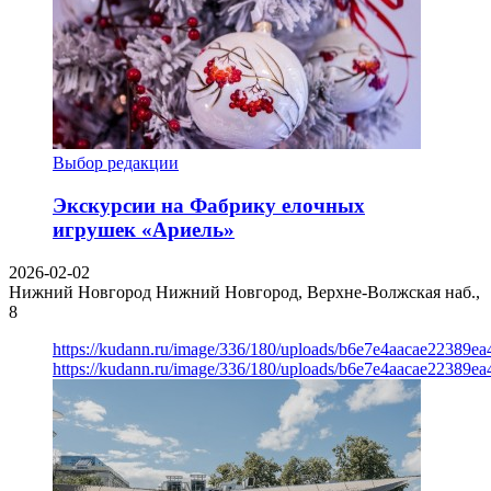
Выбор редакции
Экскурсии на Фабрику елочных
игрушек «Ариель»
2026-02-02
Нижний Новгород
Нижний Новгород, Верхне-Волжская наб.,
8
https://kudann.ru/image/336/180/uploads/b6e7e4aacae22389e
https://kudann.ru/image/336/180/uploads/b6e7e4aacae22389e