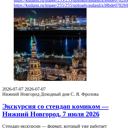
https://kudann.ru/image/255/255/uploads/asdasd/a38bde0782b
https://kudann.ru/image/255/255/uploads/asdasd/a38bde0782b
2026-07-07
2026-07-07
Нижний Новгород
Доходный дом С. Я. Фролова
Экскурсия со стендап комиком —
Нижний Новгород, 7 июля 2026
Стендап-экскурсии — формат, который уже работает