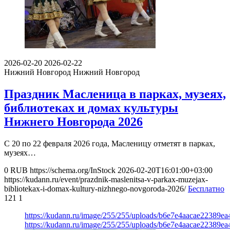
2026-02-20
2026-02-22
Нижний Новгород
Нижний Новгород
Праздник Масленица в парках, музеях,
библиотеках и домах культуры
Нижнего Новгорода 2026
С 20 по 22 февраля 2026 года, Масленицу отметят в парках,
музеях…
0
RUB
https://schema.org/InStock
2026-02-20T16:01:00+03:00
https://kudann.ru/event/prazdnik-maslenitsa-v-parkax-muzejax-
bibliotekax-i-domax-kultury-nizhnego-novgoroda-2026/
Бесплатно
121
1
https://kudann.ru/image/255/255/uploads/b6e7e4aacae22389e
https://kudann.ru/image/255/255/uploads/b6e7e4aacae22389e