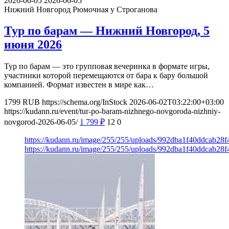
2026-06-05
2026-06-05
Нижний Новгород
Рюмочная у Строганова
Тур по барам — Нижний Новгород, 5
июня 2026
Тур по барам — это групповая вечеринка в формате игры,
участники которой перемещаются от бара к бару большой
компанией. Формат известен в мире как…
1799
RUB
https://schema.org/InStock
2026-06-02T03:22:00+03:00
https://kudann.ru/event/tur-po-baram-nizhnego-novgoroda-nizhniy-
novgorod-2026-06-05/
1 799
₽
12
0
https://kudann.ru/image/255/255/uploads/992dba1f40ddcab28
https://kudann.ru/image/255/255/uploads/992dba1f40ddcab28