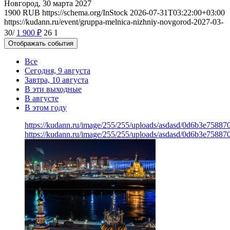
Новгород, 30 марта 2027
1900
RUB
https://schema.org/InStock
2026-07-31T03:22:00+03:00
https://kudann.ru/event/gruppa-melnica-nizhniy-novgorod-2027-03-
30/
1 900
₽
26
1
Отображать события
Все
Сегодня, 9 августа
Завтра, 10 августа
В эти выходные
В августе
В этом году
https://kudann.ru/image/255/255/uploads/asdasd/0d6b3e7588
https://kudann.ru/image/255/255/uploads/asdasd/0d6b3e7588