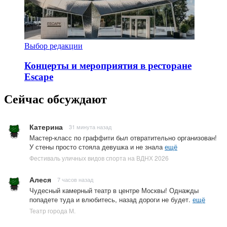
Выбор редакции
Концерты и мероприятия в ресторане
Escape
Сейчас обсуждают
Катерина
31 минута назад
Мастер-класс по граффити был отвратительно организован!
У стены просто стояла девушка и не знала
ещё
Фестиваль уличных видов спорта на ВДНХ 2026
Алеся
7 часов назад
Чудесный камерный театр в центре Москвы! Однажды
попадете туда и влюбитесь, назад дороги не будет.
ещё
Театр города М.