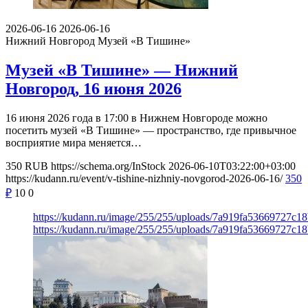
2026-06-16
2026-06-16
Нижний Новгород
Музей «В Тишине»
Музей «В Тишине» — Нижний
Новгород, 16 июня 2026
16 июня 2026 года в 17:00 в Нижнем Новгороде можно
посетить музей «В Тишине» — пространство, где привычное
восприятие мира меняется…
350
RUB
https://schema.org/InStock
2026-06-10T03:22:00+03:00
https://kudann.ru/event/v-tishine-nizhniy-novgorod-2026-06-16/
350
₽
10
0
https://kudann.ru/image/255/255/uploads/7a919fa53669727c1
https://kudann.ru/image/255/255/uploads/7a919fa53669727c1