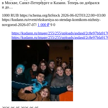
в Москве, Санкт-Петербурге и Казани. Теперь он добрался
и до…
1000
RUB
https://schema.org/InStock
2026-06-02T03:22:00+03:00
https://kudann.ru/event/ekskursiya-so-stendap-komikom-nizhniy-
novgorod-2026-07-07/
1 000
₽
9
0
https://kudann.ru/image/255/255/uploads/asdasd/2c8e97bfa917
https://kudann.ru/image/255/255/uploads/asdasd/2c8e97bfa917