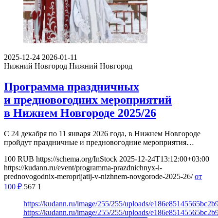
2025-12-24
2026-01-11
Нижний Новгород
Нижний Новгород
Программа праздничных
и предновогодних мероприятий
в Нижнем Новгороде 2025/26
С 24 декабря по 11 января 2026 года, в Нижнем Новгороде
пройдут праздничные и предновогодние мероприятия…
100
RUB
https://schema.org/InStock
2025-12-24T13:12:00+03:00
https://kudann.ru/event/programma-prazdnichnyx-i-
prednovogodnix-meroprijatij-v-nizhnem-novgorode-2025-26/
от
100
₽
567
1
https://kudann.ru/image/255/255/uploads/e186e85145565bc2
https://kudann.ru/image/255/255/uploads/e186e85145565bc2