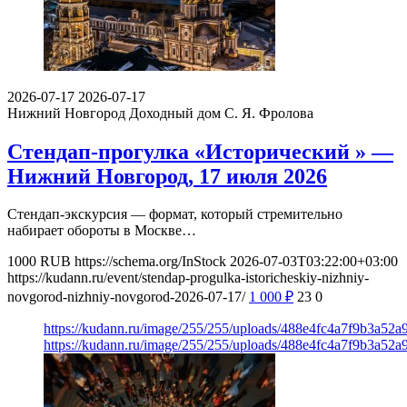
2026-07-17
2026-07-17
Нижний Новгород
Доходный дом С. Я. Фролова
Стендап-прогулка «Исторический » —
Нижний Новгород, 17 июля 2026
Стендап-экскурсия — формат, который стремительно
набирает обороты в Москве…
1000
RUB
https://schema.org/InStock
2026-07-03T03:22:00+03:00
https://kudann.ru/event/stendap-progulka-istoricheskiy-nizhniy-
novgorod-nizhniy-novgorod-2026-07-17/
1 000
₽
23
0
https://kudann.ru/image/255/255/uploads/488e4fc4a7f9b3a52
https://kudann.ru/image/255/255/uploads/488e4fc4a7f9b3a52