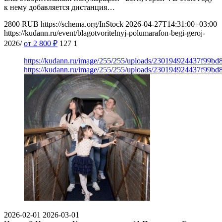
к нему добавляется дистанция…
2800
RUB
https://schema.org/InStock
2026-04-27T14:31:00+03:00
https://kudann.ru/event/blagotvoritelnyj-polumarafon-begi-geroj-
2026/
от 2 800
₽
127
1
https://kudann.ru/image/255/255/uploads/230194924437f99b
https://kudann.ru/image/255/255/uploads/230194924437f99b
2026-02-01
2026-03-01