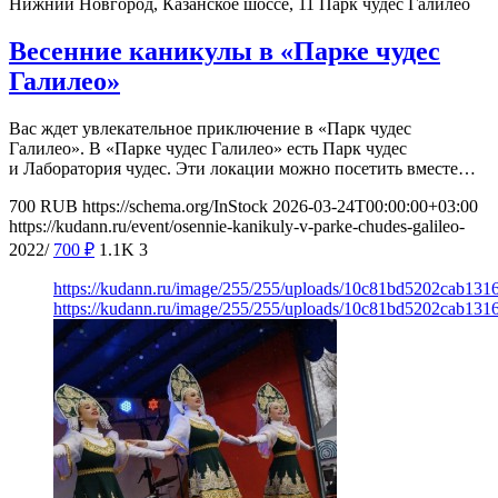
Нижний Новгород, Казанское шоссе, 11
Парк чудес Галилео
Весенние каникулы в «Парке чудес
Галилео»
Вас ждет увлекательное приключение в «Парк чудес
Галилео». В «Парке чудес Галилео» есть Парк чудес
и Лаборатория чудес. Эти локации можно посетить вместе…
700
RUB
https://schema.org/InStock
2026-03-24T00:00:00+03:00
https://kudann.ru/event/osennie-kanikuly-v-parke-chudes-galileo-
2022/
700
₽
1.1K
3
https://kudann.ru/image/255/255/uploads/10c81bd5202cab13
https://kudann.ru/image/255/255/uploads/10c81bd5202cab13