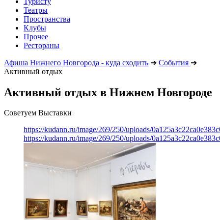
Туристу
Театры
Пространства
Клубы
Прочее
Рестораны
Афиша Нижнего Новгорода - куда сходить
➔
События
➔
Активный отдых
Активный отдых в Нижнем Новгороде
Советуем Выставки
https://kudann.ru/image/269/250/uploads/0a125a3c22ca0e38
https://kudann.ru/image/269/250/uploads/0a125a3c22ca0e38