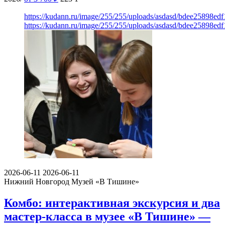
https://kudann.ru/image/255/255/uploads/asdasd/bdee25898ed
https://kudann.ru/image/255/255/uploads/asdasd/bdee25898ed
2026-06-11
2026-06-11
Нижний Новгород
Музей «В Тишине»
Комбо: интерактивная экскурсия и два
мастер-класса в музее «В Тишине» —