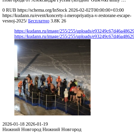
0
RUB
https://schema.org/InStock
2026-02-02T00:00:00+03:00
https://kudann.ru/event/koncerty-i-meropriyatiya-v-restorane-escape-
vesnoj-2025/
Бесплатно
3.8K
26
https://kudann.ru/image/255/255/uploads/e93249c67d46a486
https://kudann.ru/image/255/255/uploads/e93249c67d46a486
2026-01-18
2026-01-19
Нижний Новгород
Нижний Новгород