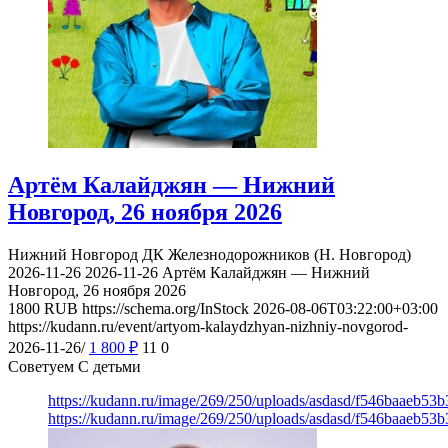
Артём Калайджян — Нижний
Новгород, 26 ноября 2026
Нижний Новгород
ДК Железнодорожников (Н. Новгород)
2026-11-26
2026-11-26
Артём Калайджян — Нижний
Новгород, 26 ноября 2026
1800
RUB
https://schema.org/InStock
2026-08-06T03:22:00+03:00
https://kudann.ru/event/artyom-kalaydzhyan-nizhniy-novgorod-
2026-11-26/
1 800
₽
11
0
Советуем С детьми
https://kudann.ru/image/269/250/uploads/asdasd/f546baaeb53
https://kudann.ru/image/269/250/uploads/asdasd/f546baaeb53