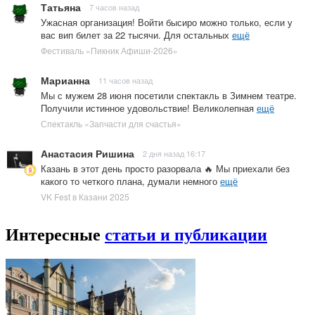
Татьяна
7 часов назад
Ужасная организация! Войти бысиро можно только, если у
вас вип билет за 22 тысячи. Для остальных
ещё
Фестиваль «Пикник Афиши-2026»
Марианна
11 часов назад
Мы с мужем 28 июня посетили спектакль в Зимнем театре.
Получили истинное удовольствие! Великолепная
ещё
Спектакль «Запчасти для счастья»
Анастасия Ришина
2 дня назад 16:17
Казань в этот день просто разорвала 🔥 Мы приехали без
какого то четкого плана, думали немного
ещё
VK Fest в Казани 2025
Интересные
статьи и публикации