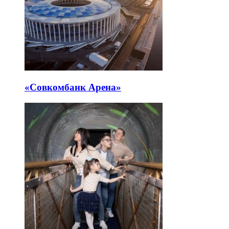
«Совкомбанк Арена⁠»