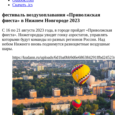
Outlook.com
Скачать .ics
фестиваль воздухоплавания «Приволжская
фиеста» в Нижнем Новгороде 2023
С 16 по 21 августа 2023 года, в городе пройдет «Приволжская
фиеста». Нижегородцы увидят гонку аэростатов, управлять
которыми будут команды из разных регионов России. Над
небом Нижнего вновь поднимутся разноцветные воздушные
шары.
https://kudann.ru/uploads/6d1ba0bb9d6e686384291ffbd24523