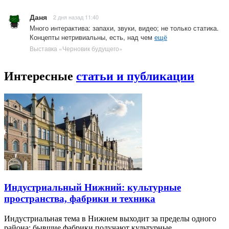
Даня
2 дня назад 11:40
Много интерактива: запахи, звуки, видео; не только статика.
Концепты нетривиальны, есть, над чем
ещё
Выставка «Черновик будущего»
Интересные
статьи и публикации
Индустриальный Нижний: культурные
пространства, фабрики и техника
Индустриальная тема в Нижнем выходит за пределы одного
района: бывшие фабрики получают культурные…