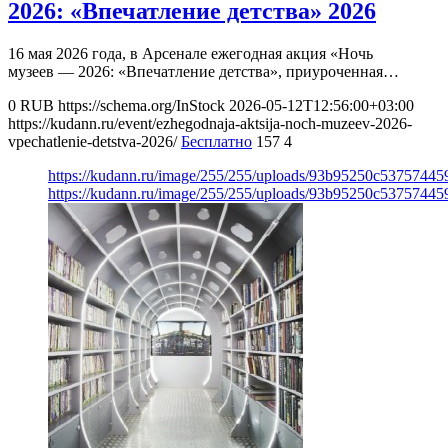
2026: «Впечатление детства» 2026
16 мая 2026 года, в Арсенале ежегодная акция «Ночь
музеев — 2026: «Впечатление детства», приуроченная…
0
RUB
https://schema.org/InStock
2026-05-12T12:56:00+03:00
https://kudann.ru/event/ezhegodnaja-aktsija-noch-muzeev-2026-
vpechatlenie-detstva-2026/
Бесплатно
157
4
https://kudann.ru/image/255/255/uploads/93b95250c537574
https://kudann.ru/image/255/255/uploads/93b95250c537574