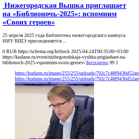
Нижегородская Вышка приглашает
на «Библионочь-2025»: вспомним
«Своих героев»
25 апреля 2025 года Библиотека нижегородского кампуса
НИУ ВШЭ присоединяется…
0
RUB
https://schema.org/InStock
2025-04-24T00:35:00+03:00
https://kudann.ru/event/nizhegorodskaja-vyshka-priglashaet-na-
biblionoch-2025-vspomnim-svoix-geroev/
Бесплатно
99
1
https://kudann.ru/image/255/255/uploads/792c7c48f9436d52a
https://kudann.ru/image/255/255/uploads/792c7c48f9436d52a