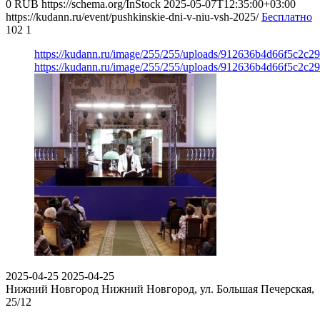
0
RUB
https://schema.org/InStock
2025-05-07T12:35:00+03:00
https://kudann.ru/event/pushkinskie-dni-v-niu-vsh-2025/
Бесплатно
102
1
https://kudann.ru/image/255/255/uploads/912636b4d66f5c2c2
https://kudann.ru/image/255/255/uploads/912636b4d66f5c2c2
2025-04-25
2025-04-25
Нижний Новгород
Нижний Новгород, ул. Большая Печерская,
25/12