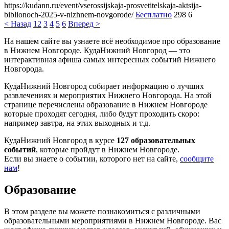
https://kudann.ru/event/vserossijskaja-prosvetitelskaja-aktsija-
biblionoch-2025-v-nizhnem-novgorode/
Бесплатно
298
6
< Назад
1
2
3
4
5
6
Вперед >
На нашем сайте вы узнаете всё необходимое про образование
в Нижнем Новгороде. КудаНижний Новгород — это
интерактивная афиша самых интересных событий Нижнего
Новгорода.
КудаНижний Новгород собирает информацию о лучших
развлечениях и мероприятих Нижнего Новгорода. На этой
странице перечислены образование в Нижнем Новгороде
которые проходят сегодня, либо будут проходить скоро:
например завтра, на этих выходных и т.д.
КудаНижний Новгород в курсе
127 образовательных
событий
, которые пройдут в Нижнем Новгороде.
Если вы знаете о событии, которого нет на сайте,
сообщите
нам
!
Образование
В этом разделе вы можете познакомиться с различными
образовательными мероприятиями в Нижнем Новгороде. Вас