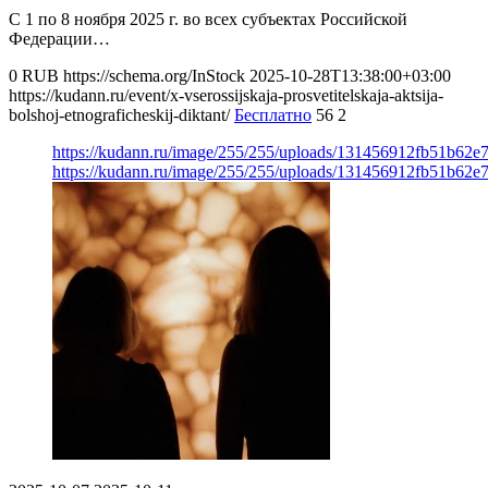
С 1 по 8 ноября 2025 г. во всех субъектах Российской
Федерации…
0
RUB
https://schema.org/InStock
2025-10-28T13:38:00+03:00
https://kudann.ru/event/x-vserossijskaja-prosvetitelskaja-aktsija-
bolshoj-etnograficheskij-diktant/
Бесплатно
56
2
https://kudann.ru/image/255/255/uploads/131456912fb51b62e
https://kudann.ru/image/255/255/uploads/131456912fb51b62e