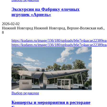
Экскурсии на Фабрику елочных
игрушек «Ариель»
2026-02-02
Нижний Новгород
Нижний Новгород, Верхне-Волжская наб.,
8
https://kudann.ru/image/336/180/uploads/b6e7e4aacae22389e
https://kudann.ru/image/336/180/uploads/b6e7e4aacae22389e
Выбор редакции
Концерты и мероприятия в ресторане