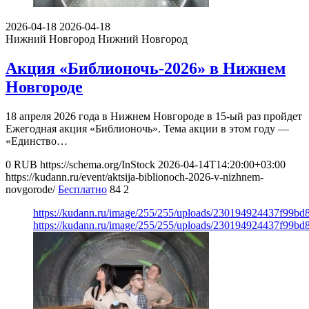
2026-04-18
2026-04-18
Нижний Новгород
Нижний Новгород
Акция «Библионочь-2026» в Нижнем
Новгороде
18 апреля 2026 года в Нижнем Новгороде в 15-ый раз пройдет
Ежегодная акция «Библионочь». Тема акции в этом году —
«Единство…
0
RUB
https://schema.org/InStock
2026-04-14T14:20:00+03:00
https://kudann.ru/event/aktsija-biblionoch-2026-v-nizhnem-
novgorode/
Бесплатно
84
2
https://kudann.ru/image/255/255/uploads/230194924437f99b
https://kudann.ru/image/255/255/uploads/230194924437f99b