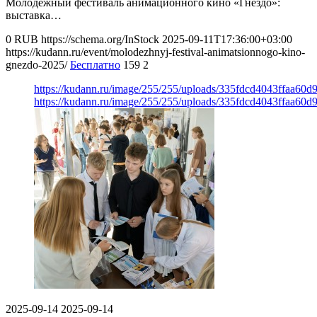
Молодёжный фестиваль анимационного кино «Гнездо»:
выставка…
0
RUB
https://schema.org/InStock
2025-09-11T17:36:00+03:00
https://kudann.ru/event/molodezhnyj-festival-animatsionnogo-kino-
gnezdo-2025/
Бесплатно
159
2
https://kudann.ru/image/255/255/uploads/335fdcd4043ffaa60
https://kudann.ru/image/255/255/uploads/335fdcd4043ffaa60
2025-09-14
2025-09-14