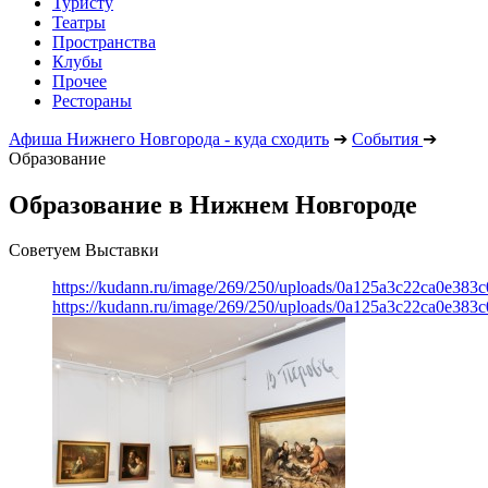
Туристу
Театры
Пространства
Клубы
Прочее
Рестораны
Афиша Нижнего Новгорода - куда сходить
➔
События
➔
Образование
Образование в Нижнем Новгороде
Советуем Выставки
https://kudann.ru/image/269/250/uploads/0a125a3c22ca0e38
https://kudann.ru/image/269/250/uploads/0a125a3c22ca0e38