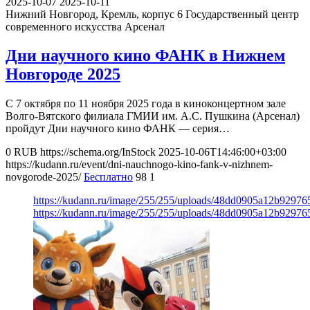
2025-10-07
2025-10-11
Нижний Новгород, Кремль, корпус 6
Государственный центр
современного искусства Арсенал
Дни научного кино ФАНК в Нижнем
Новгороде 2025
С 7 октября по 11 ноября 2025 года в киноконцертном зале
Волго-Вятского филиала ГМИИ им. А.С. Пушкина (Арсенал)
пройдут Дни научного кино ФАНК — серия…
0
RUB
https://schema.org/InStock
2025-10-06T14:46:00+03:00
https://kudann.ru/event/dni-nauchnogo-kino-fank-v-nizhnem-
novgorode-2025/
Бесплатно
98
1
https://kudann.ru/image/255/255/uploads/48dd0905a12b9297
https://kudann.ru/image/255/255/uploads/48dd0905a12b9297