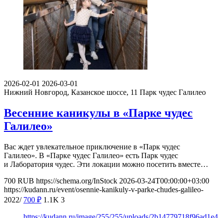
2026-02-01
2026-03-01
Нижний Новгород, Казанское шоссе, 11
Парк чудес Галилео
Весенние каникулы в «Парке чудес
Галилео»
Вас ждет увлекательное приключение в «Парк чудес
Галилео». В «Парке чудес Галилео» есть Парк чудес
и Лаборатория чудес. Эти локации можно посетить вместе…
700
RUB
https://schema.org/InStock
2026-03-24T00:00:00+03:00
https://kudann.ru/event/osennie-kanikuly-v-parke-chudes-galileo-
2022/
700
₽
1.1K
3
https://kudann.ru/image/255/255/uploads/2b14779718f96ad1e