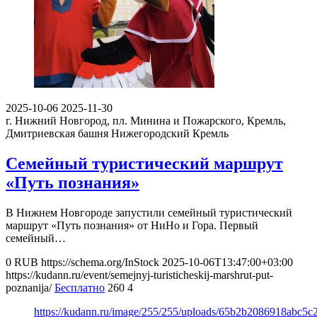
2025-10-06
2025-11-30
г. Нижний Новгород, пл. Минина и Пожарского, Кремль,
Дмитриевская башня
Нижегородский Кремль
Семейный туристический маршрут
«Путь познания»
В Нижнем Новгороде запустили семейный туристический
маршрут «Путь познания» от НиНо и Гора. Первый
семейный…
0
RUB
https://schema.org/InStock
2025-10-06T13:47:00+03:00
https://kudann.ru/event/semejnyj-turisticheskij-marshrut-put-
poznanija/
Бесплатно
260
4
https://kudann.ru/image/255/255/uploads/65b2b2086918abc5