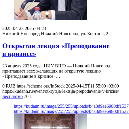
2025-04-23
2025-04-23
Нижний Новгород
Нижний Новгород, ул. Костина, 2
Открытая лекция «Преподавание
в кризисе»
23 апреля 2025 года, НИУ ВШЭ — Нижний Новгород
приглашает всех желающих на открытую лекцию
«Преподавание в кризисе»…
0
RUB
https://schema.org/InStock
2025-04-15T11:55:00+03:00
https://kudann.ru/event/otkrytaja-lektsija-prepodavanie-v-krizise/
Бесплатно
70
1
https://kudann.ru/image/255/255/uploads/b4a3d9ae6980df153
https://kudann.ru/image/255/255/uploads/b4a3d9ae6980df153