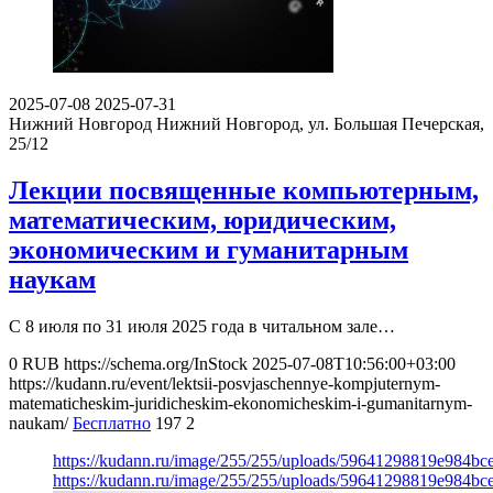
2025-07-08
2025-07-31
Нижний Новгород
Нижний Новгород, ул. Большая Печерская,
25/12
Лекции посвященные компьютерным,
математическим, юридическим,
экономическим и гуманитарным
наукам
C 8 июля по 31 июля 2025 года в читальном зале…
0
RUB
https://schema.org/InStock
2025-07-08T10:56:00+03:00
https://kudann.ru/event/lektsii-posvjaschennye-kompjuternym-
matematicheskim-juridicheskim-ekonomicheskim-i-gumanitarnym-
naukam/
Бесплатно
197
2
https://kudann.ru/image/255/255/uploads/59641298819e984b
https://kudann.ru/image/255/255/uploads/59641298819e984b