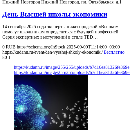
Нижний Новгород
Нижний Новгород, пл. Октябрьская, д.1
День Высшей школы экономики
14 сентября 2025 года эксперты нижегородской «Вышки»
помогут школьникам определиться с будущей профессией.
Серия экспертных выступлений в стиле TED…
0
RUB
https://schema.org/InStock
2025-09-09T11:14:00+03:00
https://kudann.ru/event/den-vysshej-shkoly-ekonomiki/
Бесплатно
80
1
https://kudann.ru/image/255/255/uploads/b7d16ea81326fe369
https://kudann.ru/image/255/255/uploads/b7d16ea81326fe369