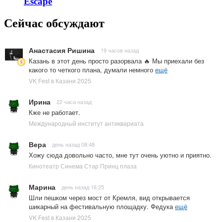
Escape
Сейчас обсуждают
Анастасия Ришина
19 часов назад
Казань в этот день просто разорвала 🔥 Мы приехали без
какого то четкого плана, думали немного
ещё
VK Fest в Казани 2025
Ирина
22 часа назад
Кже не работает.
Международный институт антиквариата
Вера
день назад 08:48
Хожу сюда довольно часто, мне тут очень уютно и приятно.
Кинотеатр Синема Стар Принц плаза
Марина
день назад 16:25
Шли пешком через мост от Кремля, вид открывается
шикарный на фестивальную площадку. Федука
ещё
VK Fest в Казани 2025