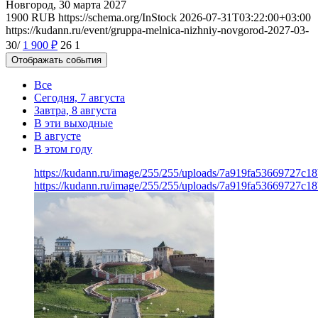
Новгород, 30 марта 2027
1900
RUB
https://schema.org/InStock
2026-07-31T03:22:00+03:00
https://kudann.ru/event/gruppa-melnica-nizhniy-novgorod-2027-03-
30/
1 900
₽
26
1
Отображать события
Все
Сегодня, 7 августа
Завтра, 8 августа
В эти выходные
В августе
В этом году
https://kudann.ru/image/255/255/uploads/7a919fa53669727c1
https://kudann.ru/image/255/255/uploads/7a919fa53669727c1