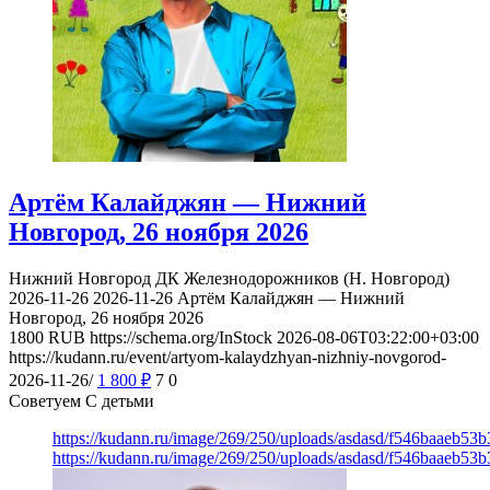
Артём Калайджян — Нижний
Новгород, 26 ноября 2026
Нижний Новгород
ДК Железнодорожников (Н. Новгород)
2026-11-26
2026-11-26
Артём Калайджян — Нижний
Новгород, 26 ноября 2026
1800
RUB
https://schema.org/InStock
2026-08-06T03:22:00+03:00
https://kudann.ru/event/artyom-kalaydzhyan-nizhniy-novgorod-
2026-11-26/
1 800
₽
7
0
Советуем С детьми
https://kudann.ru/image/269/250/uploads/asdasd/f546baaeb53
https://kudann.ru/image/269/250/uploads/asdasd/f546baaeb53