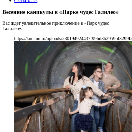
Скачать .ics
Весенние каникулы в «Парке чудес Галилео»
Вас ждет увлекательное приключение в «Парк чудес
Галилео».
https://kudann.ru/uploads/230194924437f99bd8b29595f8299f