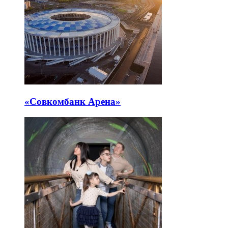
«Совкомбанк Арена⁠»