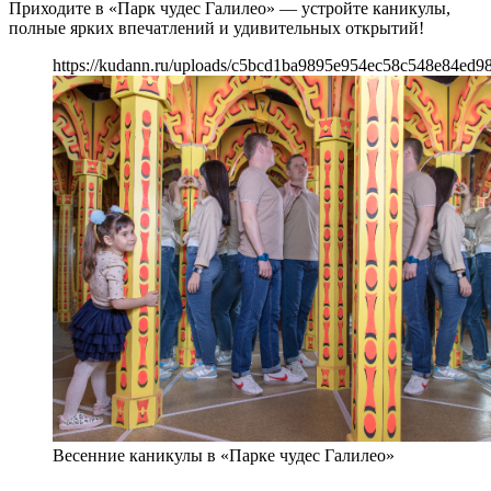
Приходите в «Парк чудес Галилео» — устройте каникулы,
полные ярких впечатлений и удивительных открытий!
https://kudann.ru/uploads/c5bcd1ba9895e954ec58c548e84ed98
Весенние каникулы в «Парке чудес Галилео»