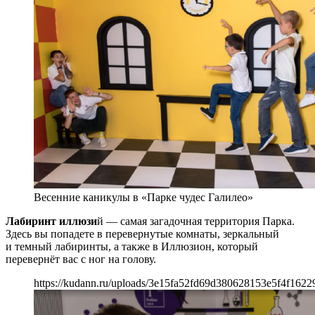
Весенние каникулы в «Парке чудес Галилео»
Лабиринт иллюзи
й — самая загадочная территория Парка.
Здесь вы попадете в перевернутые комнаты, зеркальный
и темный лабиринты, а также в Иллюзион, который
перевернёт вас с ног на голову.
https://kudann.ru/uploads/3e15fa52fd69d380628153e5f4f1622