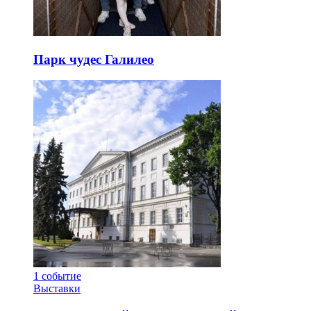
Парк чудес Галилео
1
событие
Выставки