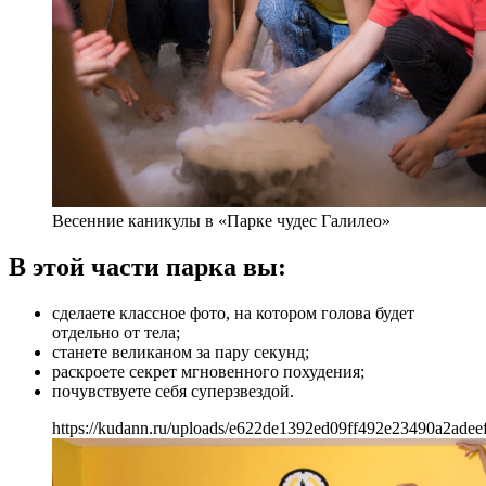
Весенние каникулы в «Парке чудес Галилео»
В этой части парка вы:
сделаете классное фото, на котором голова будет
отдельно от тела;
станете великаном за пару секунд;
раскроете секрет мгновенного похудения;
почувствуете себя суперзвездой.
https://kudann.ru/uploads/e622de1392ed09ff492e23490a2adee