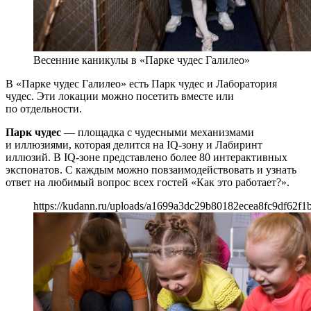
Весенние каникулы в «Парке чудес Галилео»
В «Парке чудес Галилео» есть Парк чудес и Лаборатория
чудес. Эти локации можно посетить вместе или
по отдельности.
Парк чудес
— площадка с чудесными механизмами
и иллюзиями, которая делится на IQ-зону и Лабиринт
иллюзий. В IQ-зоне представлено более 80 интерактивных
экспонатов. С каждым можно повзаимодействовать и узнать
ответ на любимый вопрос всех гостей «Как это работает?».
https://kudann.ru/uploads/a1699a3dc29b80182ecea8fc9df62f1b