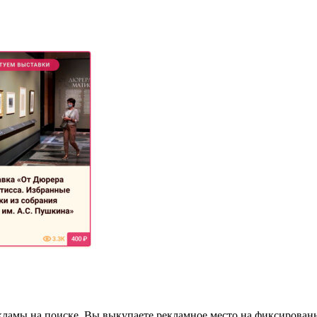
кламы на поиске. Вы выкупаете рекламное место на фиксирова