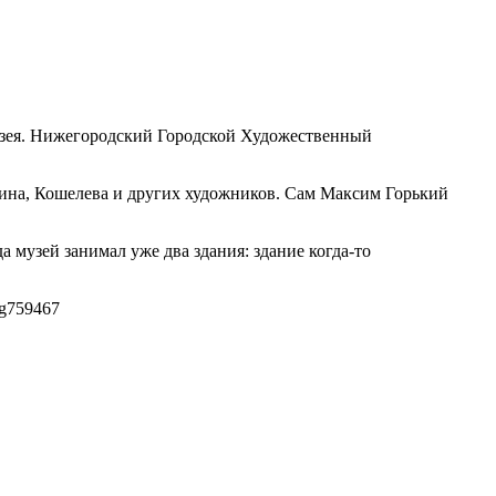
узея. Нижегородский Городской Художественный
лина, Кошелева и других художников. Сам Максим Горький
 музей занимал уже два здания: здание когда-то
g
759
467