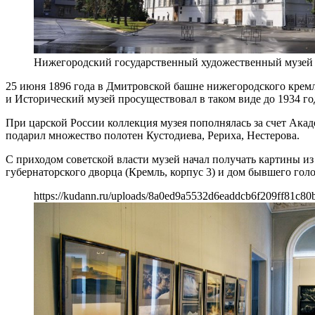
Нижегородский государственный художественный музей
25 июня 1896 года в Дмитровской башне нижегородского крем
и Исторический музей просуществовал в таком виде до 1934 го
При царской России коллекция музея пополнялась за счет Ака
подарил множество полотен Кустодиева, Рериха, Нестерова.
С приходом советской власти музей начал получать картины из
губернаторского дворца (Кремль, корпус 3) и дом бывшего гол
https://kudann.ru/uploads/8a0ed9a5532d6eaddcb6f209ff81c80b