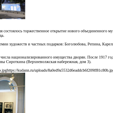
ля состоялось торжественное открытие нового объединенного м
да.
демии художеств и частных подарков: Боголюбова, Репина, Каре
 числа национализированного имущества дворян. После 1917 года
овы Сироткина (Верхневолжская набережная, дом 3).
.jpg
https://kudann.ru/uploads/8a0ed9a5532d6eaddcb6f209ff81c80b.jp