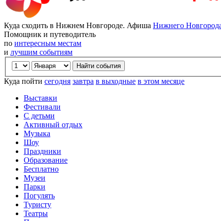
Куда сходить в Нижнем Новгороде. Афиша
Нижнего Новгород
Помощник и путеводитель
по
интересным местам
и
лучшим событиям
Куда пойти
сегодня
завтра
в выходные
в этом месяце
Выставки
Фестивали
С детьми
Активный отдых
Музыка
Шоу
Праздники
Образование
Бесплатно
Музеи
Парки
Погулять
Туристу
Театры