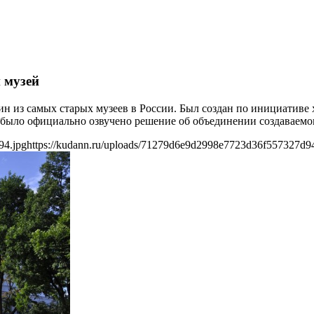
 музей
 из самых старых музеев в России. Был создан по инициативе 
 было официально озвучено решение об объединении создаваемо
94.jpg
https://kudann.ru/uploads/71279d6e9d2998e7723d36f557327d94