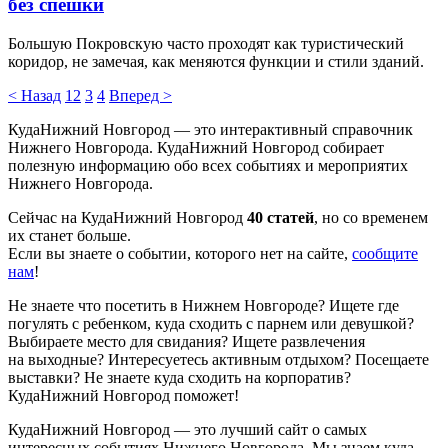
без спешки
Большую Покровскую часто проходят как туристический
коридор, не замечая, как меняются функции и стили зданий.
< Назад
1
2
3
4
Вперед >
КудаНижний Новгород — это интерактивный справочник
Нижнего Новгорода. КудаНижний Новгород собирает
полезную информацию обо всех событиях и мероприятих
Нижнего Новгорода.
Сейчас на КудаНижний Новгород
40 статей
, но со временем
их станет больше.
Если вы знаете о событии, которого нет на сайте,
сообщите
нам
!
Не знаете что посетить в Нижнем Новгороде? Ищете где
погулять с ребенком, куда сходить с парнем или девушкой?
Выбираете место для свидания? Ищете развлечения
на выходные? Интересуетесь активным отдыхом? Посещаете
выставки? Не знаете куда сходить на корпоратив?
КудаНижний Новгород поможет!
КудаНижний Новгород — это лучший сайт о самых
интересных событиях Нижнего Новгорода. Мы знаем куда