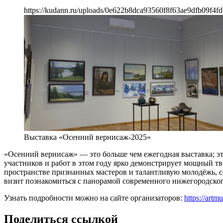
https://kudann.ru/uploads/0e622b8dca93560f8f63ae9dfb09f4fd
Выставка «Осенний вернисаж-2025»
«Осенний вернисаж» — это больше чем ежегодная выставка; это
участников и работ в этом году ярко демонстрирует мощный т
пространстве признанных мастеров и талантливую молодёжь, с
визит познакомиться с панорамой современного нижегородског
Узнать подробности можно на сайте организаторов:
https://art
Поделиться ссылкой