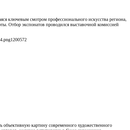
аяся ключевым смотром профессионального искусства региона,
аботы. Отбор экспонатов проводился выставочной комиссией
e4.png
1200
572
ить объективную картину современного художественного