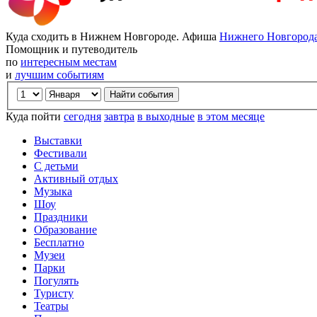
Куда сходить в Нижнем Новгороде. Афиша
Нижнего Новгород
Помощник и путеводитель
по
интересным местам
и
лучшим событиям
Куда пойти
сегодня
завтра
в выходные
в этом месяце
Выставки
Фестивали
С детьми
Активный отдых
Музыка
Шоу
Праздники
Образование
Бесплатно
Музеи
Парки
Погулять
Туристу
Театры