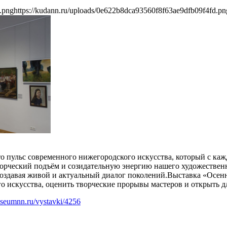
.png
https://kudann.ru/uploads/0e622b8dca93560f8f63ae9dfb09f4fd.pn
 пульс современного нижегородского искусства, который с кажд
ворческий подъём и созидательную энергию нашего художествен
оздавая живой и актуальный диалог поколений.Выставка «Осенн
о искусства, оценить творческие прорывы мастеров и открыть д
museumnn.ru/vystavki/4256