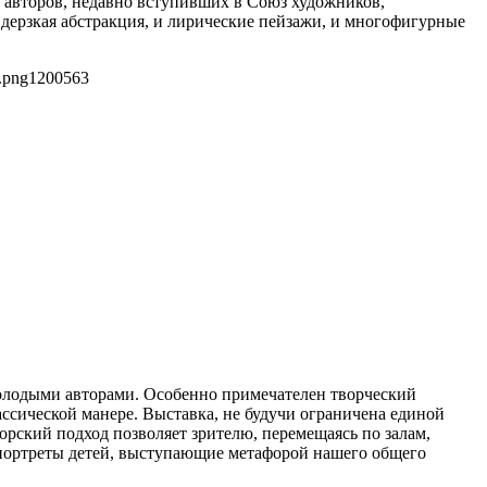
 авторов, недавно вступивших в Союз художников,
дерзкая абстракция, и лирические пейзажи, и многофигурные
.png
1200
563
олодыми авторами. Особенно примечателен творческий
ссической манере. Выставка, не будучи ограничена единой
орский подход позволяет зрителю, перемещаясь по залам,
 портреты детей, выступающие метафорой нашего общего