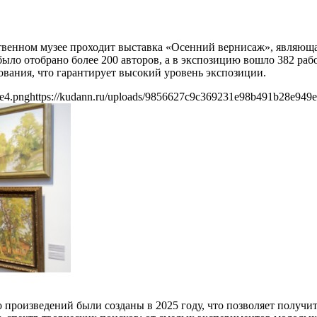
ственном музее проходит выставка «Осенний вернисаж», являющ
 было отобрано более 200 авторов, а в экспозицию вошло 382 р
ования, что гарантирует высокий уровень экспозиции.
e4.png
https://kudann.ru/uploads/9856627c9c369231e98b491b28e949
о произведений были созданы в 2025 году, что позволяет получ