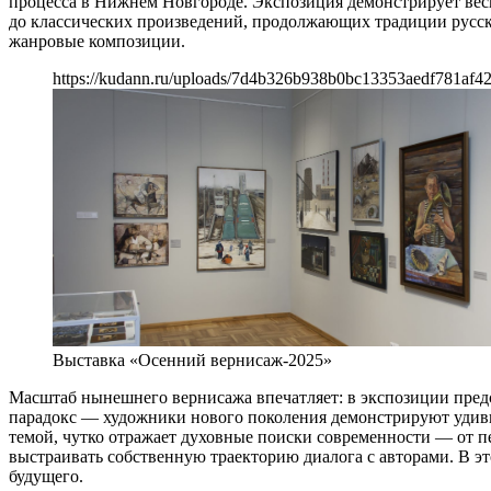
процесса в Нижнем Новгороде. Экспозиция демонстрирует весь
до классических произведений, продолжающих традиции русск
жанровые композиции.
https://kudann.ru/uploads/7d4b326b938b0bc13353aedf781af4
Выставка «Осенний вернисаж-2025»
Масштаб нынешнего вернисажа впечатляет: в экспозиции пре
парадокс — художники нового поколения демонстрируют удивит
темой, чутко отражает духовные поиски современности — от п
выстраивать собственную траекторию диалога с авторами. В 
будущего.