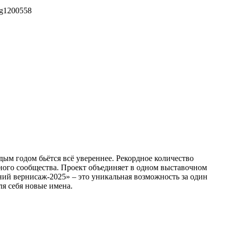
g
1200
558
ым годом бьётся всё увереннее. Рекордное количество
ного сообщества. Проект объединяет в одном выставочном
ий вернисаж-2025» – это уникальная возможность за один
ля себя новые имена.