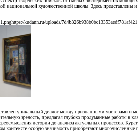
 спектр творческих поисков: от смелых экспериментов молодых
ой национальной художественной школы. Здесь представлены и 
21.png
https://kudann.ru/uploads/7d4b326b938b0bc13353aedf781af421
дставлен уникальный диалог между признанными мастерами и м
ельную зрелость, предлагая глубоко продуманные работы в кла
ереосмысления истории до анализа актуальных процессов. Курат
этом контексте особую значимость приобретают многочисленные