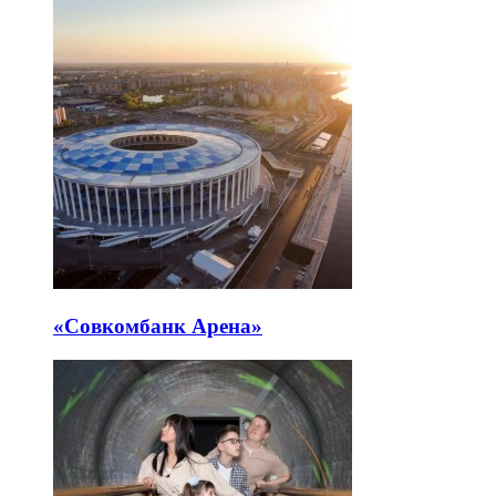
«Совкомбанк Арена⁠»