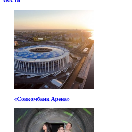
«Совкомбанк Арена⁠»