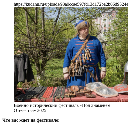
https://kudann.ru/uploads/93a0ccae597fd13d172ba2b06d9524
Военно-исторический фестиваль «Под Знаменем
Отечества» 2025
Что вас ждет на фестивале: