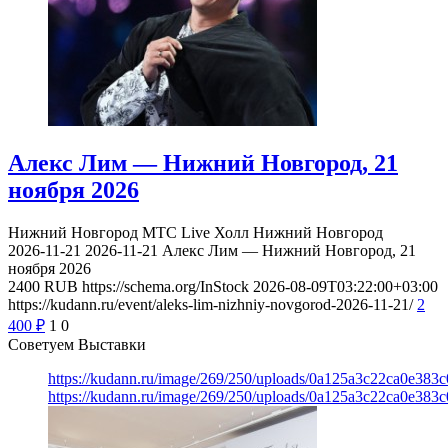
Алекс Лим — Нижний Новгород, 21
ноября 2026
Нижний Новгород
МТС Live Холл Нижний Новгород
2026-11-21
2026-11-21
Алекс Лим — Нижний Новгород, 21
ноября 2026
2400
RUB
https://schema.org/InStock
2026-08-09T03:22:00+03:00
https://kudann.ru/event/aleks-lim-nizhniy-novgorod-2026-11-21/
2
400
₽
1
0
Советуем Выставки
https://kudann.ru/image/269/250/uploads/0a125a3c22ca0e38
https://kudann.ru/image/269/250/uploads/0a125a3c22ca0e38