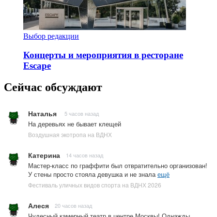
Выбор редакции
Концерты и мероприятия в ресторане
Escape
Сейчас обсуждают
Наталья
5 часов назад
На деревьях не бывает клещей
Воздушная экотропа на ВДНХ
Катерина
14 часов назад
Мастер-класс по граффити был отвратительно организован!
У стены просто стояла девушка и не знала
ещё
Фестиваль уличных видов спорта на ВДНХ 2026
Алеся
20 часов назад
Чудесный камерный театр в центре Москвы! Однажды