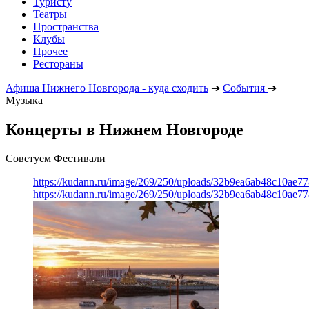
Туристу
Театры
Пространства
Клубы
Прочее
Рестораны
Афиша Нижнего Новгорода - куда сходить
➔
События
➔
Музыка
Концерты в Нижнем Новгороде
Советуем Фестивали
https://kudann.ru/image/269/250/uploads/32b9ea6ab48c10ae7
https://kudann.ru/image/269/250/uploads/32b9ea6ab48c10ae7