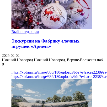
Выбор редакции
Экскурсии на Фабрику елочных
игрушек «Ариель»
2026-02-02
Нижний Новгород
Нижний Новгород, Верхне-Волжская наб.,
8
https://kudann.ru/image/336/180/uploads/b6e7e4aacae22389e
https://kudann.ru/image/336/180/uploads/b6e7e4aacae22389e