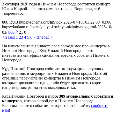
3 октября 2026 года в Нижнем Новгороде состоится концерт
Юлии Коцкой — юного композитора из Воронежа, чьё
творчество…
800
RUB
https://schema.org/InStock
2026-07-10T03:22:00+03:00
https://kudann.ru/event/yuliya-kockaya-nizhniy-novgorod-2026-10-
03/
800
₽
21
0
<Назад
1
2
3
4
5
6
7
Вперед >
На нашем сайте вы узнаете всё необходимое про концерты в
Нижнем Новгороде. КудаНижний Новгород — это
интерактивная афиша самых интересных событий Нижнего
Новгорода.
КудаНижний Новгород собирает информацию о лучших
развлечениях и мероприятих Нижнего Новгорода. На этой
странице перечислены концерты в Нижнем Новгороде
которые проходят сегодня, либо будут проходить скоро:
например завтра, на этих выходных и т.д.
КудаНижний Новгород в курсе
389 музыкальных событий и
концертов
, которые пройдут в Нижнем Новгороде.
Если вы знаете о событии, которого нет на сайте,
сообщите
нам
!