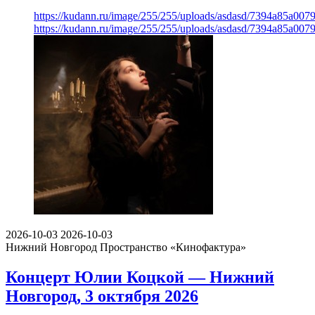
https://kudann.ru/image/255/255/uploads/asdasd/7394a85a007
https://kudann.ru/image/255/255/uploads/asdasd/7394a85a007
2026-10-03
2026-10-03
Нижний Новгород
Пространство «Кинофактура»
Концерт Юлии Коцкой — Нижний
Новгород, 3 октября 2026