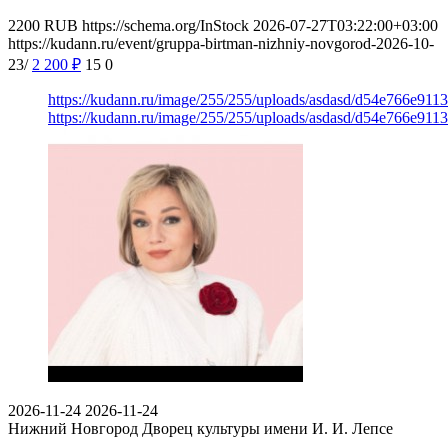
2200
RUB
https://schema.org/InStock
2026-07-27T03:22:00+03:00
https://kudann.ru/event/gruppa-birtman-nizhniy-novgorod-2026-10-
23/
2 200
₽
15
0
https://kudann.ru/image/255/255/uploads/asdasd/d54e766e911
https://kudann.ru/image/255/255/uploads/asdasd/d54e766e911
2026-11-24
2026-11-24
Нижний Новгород
Дворец культуры имени И. И. Лепсе