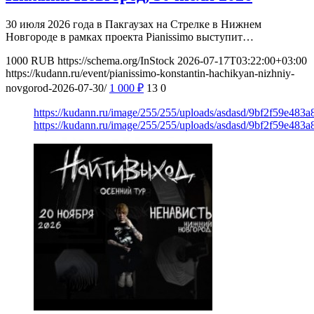
30 июля 2026 года в Пакгаузах на Стрелке в Нижнем
Новгороде в рамках проекта Pianissimo выступит…
1000
RUB
https://schema.org/InStock
2026-07-17T03:22:00+03:00
https://kudann.ru/event/pianissimo-konstantin-hachikyan-nizhniy-
novgorod-2026-07-30/
1 000
₽
13
0
https://kudann.ru/image/255/255/uploads/asdasd/9bf2f59e483
https://kudann.ru/image/255/255/uploads/asdasd/9bf2f59e483