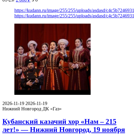
https://kudann.ru/image/255/255/uploads/asdasd/c4c5b72469
https://kudann.ru/image/255/255/uploads/asdasd/c4c5b72469
2026-11-19
2026-11-19
Нижний Новгород
ДК «Газ»
Кубанский казачий хор «Нам – 215
лет!» — Нижний Новгород, 19 ноября