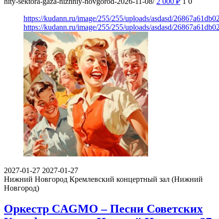
hity-sektora-gaza-nizhniy-novgorod-2026-11-08/
2 000
₽
1
0
https://kudann.ru/image/255/255/uploads/asdasd/26867a61db
https://kudann.ru/image/255/255/uploads/asdasd/26867a61db
2027-01-27
2027-01-27
Нижний Новгород
Кремлевский концертный зал (Нижний
Новгород)
Оркестр CAGMO – Песни Советских