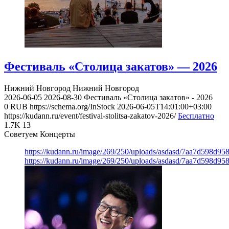
Фестиваль «Столица закатов» — 2026
Нижний Новгород
Нижний Новгород
2026-06-05
2026-08-30
Фестиваль «Столица закатов» - 2026
0
RUB
https://schema.org/InStock
2026-06-05T14:01:00+03:00
https://kudann.ru/event/festival-stolitsa-zakatov-2026/
Бесплатно
1.7K
13
Советуем Концерты
https://kudann.ru/image/269/250/uploads/asdasd/7aa7d598d95
https://kudann.ru/image/269/250/uploads/asdasd/7aa7d598d95