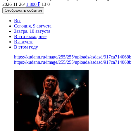
2026-11-26/
1 800
₽
13
0
Отображать события
Все
Сегодня, 9 августа
Завтра, 10 августа
В эти выходные
В августе
В этом году
https://kudann.ru/image/255/255/uploads/asdasd/917ca71406
https://kudann.ru/image/255/255/uploads/asdasd/917ca71406