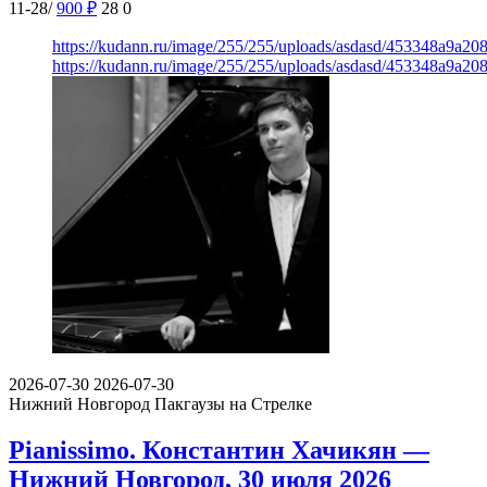
11-28/
900
₽
28
0
https://kudann.ru/image/255/255/uploads/asdasd/453348a9a20
https://kudann.ru/image/255/255/uploads/asdasd/453348a9a20
2026-07-30
2026-07-30
Нижний Новгород
Пакгаузы на Стрелке
Pianissimo. Константин Хачикян —
Нижний Новгород, 30 июля 2026