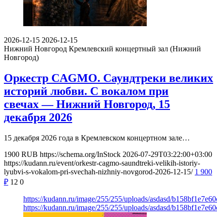
2026-12-15
2026-12-15
Нижний Новгород
Кремлевский концертный зал (Нижний
Новгород)
Оркестр CAGMO. Саундтреки великих
историй любви. С вокалом при
свечах — Нижний Новгород, 15
декабря 2026
15 декабря 2026 года в Кремлевском концертном зале…
1900
RUB
https://schema.org/InStock
2026-07-29T03:22:00+03:00
https://kudann.ru/event/orkestr-cagmo-saundtreki-velikih-istoriy-
lyubvi-s-vokalom-pri-svechah-nizhniy-novgorod-2026-12-15/
1 900
₽
12
0
https://kudann.ru/image/255/255/uploads/asdasd/b158bf1e7e6
https://kudann.ru/image/255/255/uploads/asdasd/b158bf1e7e6