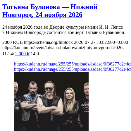
Татьяна Буланова — Нижний
Новгород, 24 ноября 2026
24 ноября 2026 года во Дворце культуры имени И. И. Лепсе
в Нижнем Новгороде состоится концерт Татьяны Булановой.
2000
RUB
https://schema.org/InStock
2026-07-27T03:22:00+03:00
https://kudann.ru/event/tatyana-bulanova-nizhniy-novgorod-2026-
11-24/
2 000
₽
14
0
https://kudann.ru/image/255/255/uploads/asdasd/0f36277c2e4
https://kudann.ru/image/255/255/uploads/asdasd/0f36277c2e4