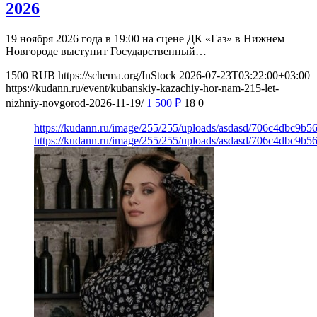
2026
19 ноября 2026 года в 19:00 на сцене ДК «Газ» в Нижнем
Новгороде выступит Государственный…
1500
RUB
https://schema.org/InStock
2026-07-23T03:22:00+03:00
https://kudann.ru/event/kubanskiy-kazachiy-hor-nam-215-let-
nizhniy-novgorod-2026-11-19/
1 500
₽
18
0
https://kudann.ru/image/255/255/uploads/asdasd/706c4dbc9b
https://kudann.ru/image/255/255/uploads/asdasd/706c4dbc9b