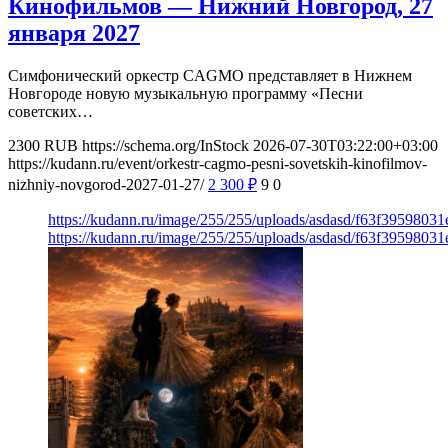
Кинофильмов — Нижний Новгород, 27
января 2027
Симфонический оркестр CAGMO представляет в Нижнем
Новгороде новую музыкальную программу «Песни
советских…
2300
RUB
https://schema.org/InStock
2026-07-30T03:22:00+03:00
https://kudann.ru/event/orkestr-cagmo-pesni-sovetskih-kinofilmov-
nizhniy-novgorod-2027-01-27/
2 300
₽
9
0
https://kudann.ru/image/255/255/uploads/asdasd/f63f3959803
https://kudann.ru/image/255/255/uploads/asdasd/f63f3959803