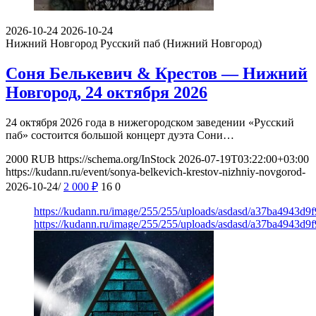
2026-10-24
2026-10-24
Нижний Новгород
Русский паб (Нижний Новгород)
Соня Белькевич & Крестов — Нижний
Новгород, 24 октября 2026
24 октября 2026 года в нижегородском заведении «Русский
паб» состоится большой концерт дуэта Сони…
2000
RUB
https://schema.org/InStock
2026-07-19T03:22:00+03:00
https://kudann.ru/event/sonya-belkevich-krestov-nizhniy-novgorod-
2026-10-24/
2 000
₽
16
0
https://kudann.ru/image/255/255/uploads/asdasd/a37ba4943d9
https://kudann.ru/image/255/255/uploads/asdasd/a37ba4943d9