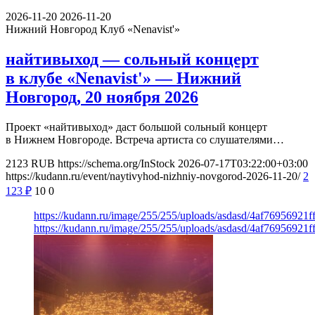
2026-11-20
2026-11-20
Нижний Новгород
Клуб «Nenavist'»
найтивыход — сольный концерт
в клубе «Nenavist'» — Нижний
Новгород, 20 ноября 2026
Проект «найтивыход» даст большой сольный концерт
в Нижнем Новгороде. Встреча артиста со слушателями…
2123
RUB
https://schema.org/InStock
2026-07-17T03:22:00+03:00
https://kudann.ru/event/naytivyhod-nizhniy-novgorod-2026-11-20/
2
123
₽
10
0
https://kudann.ru/image/255/255/uploads/asdasd/4af76956921
https://kudann.ru/image/255/255/uploads/asdasd/4af76956921