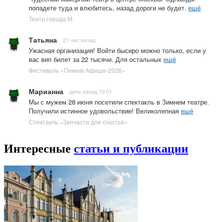
попадете туда и влюбитесь, назад дороги не будет.
ещё
Театр города М.
Татьяна
21 час назад
Ужасная организация! Войти бысиро можно только, если у
вас вип билет за 22 тысячи. Для остальных
ещё
Фестиваль «Пикник Афиши-2026»
Марианна
день назад 10:01
Мы с мужем 28 июня посетили спектакль в Зимнем театре.
Получили истинное удовольствие! Великолепная
ещё
Спектакль «Запчасти для счастья»
Интересные
статьи и публикации