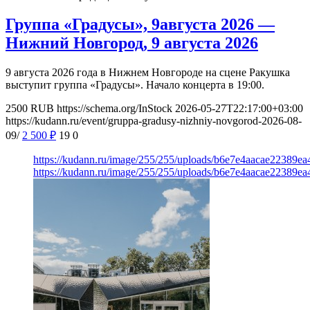
Группа «Градусы», 9августа 2026 —
Нижний Новгород, 9 августа 2026
9 августа 2026 года в Нижнем Новгороде на сцене Ракушка
выступит группа «Градусы». Начало концерта в 19:00.
2500
RUB
https://schema.org/InStock
2026-05-27T22:17:00+03:00
https://kudann.ru/event/gruppa-gradusy-nizhniy-novgorod-2026-08-
09/
2 500
₽
19
0
https://kudann.ru/image/255/255/uploads/b6e7e4aacae22389e
https://kudann.ru/image/255/255/uploads/b6e7e4aacae22389e