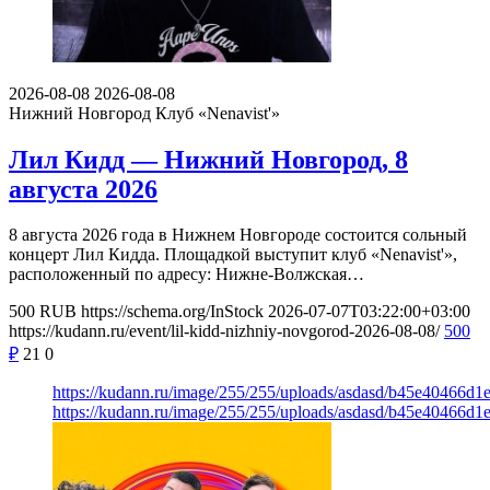
2026-08-08
2026-08-08
Нижний Новгород
Клуб «Nenavist'»
Лил Кидд — Нижний Новгород, 8
августа 2026
8 августа 2026 года в Нижнем Новгороде состоится сольный
концерт Лил Кидда. Площадкой выступит клуб «Nenavist'»,
расположенный по адресу: Нижне-Волжская…
500
RUB
https://schema.org/InStock
2026-07-07T03:22:00+03:00
https://kudann.ru/event/lil-kidd-nizhniy-novgorod-2026-08-08/
500
₽
21
0
https://kudann.ru/image/255/255/uploads/asdasd/b45e40466d1
https://kudann.ru/image/255/255/uploads/asdasd/b45e40466d1