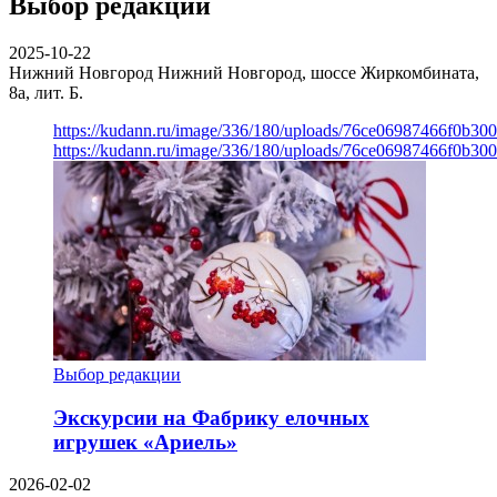
Выбор редакции
2025-10-22
Нижний Новгород
Нижний Новгород, шоссе Жиркомбината,
8а, лит. Б.
https://kudann.ru/image/336/180/uploads/76ce06987466f0b30
https://kudann.ru/image/336/180/uploads/76ce06987466f0b30
Выбор редакции
Экскурсии на Фабрику елочных
игрушек «Ариель»
2026-02-02