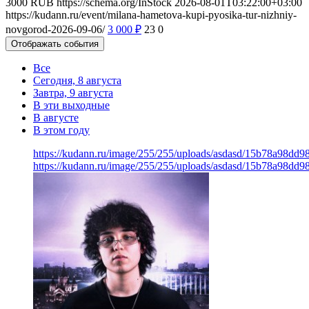
3000
RUB
https://schema.org/InStock
2026-08-01T03:22:00+03:00
https://kudann.ru/event/milana-hametova-kupi-pyosika-tur-nizhniy-
novgorod-2026-09-06/
3 000
₽
23
0
Отображать события
Все
Сегодня, 8 августа
Завтра, 9 августа
В эти выходные
В августе
В этом году
https://kudann.ru/image/255/255/uploads/asdasd/15b78a98dd9
https://kudann.ru/image/255/255/uploads/asdasd/15b78a98dd9