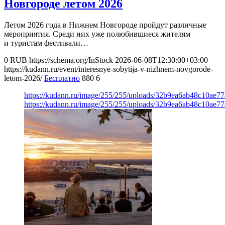
Новгороде летом 2026
Летом 2026 года в Нижнем Новгороде пройдут различные
мероприятия. Среди них уже полюбившиеся жителям
и туристам фестивали…
0
RUB
https://schema.org/InStock
2026-06-08T12:30:00+03:00
https://kudann.ru/event/interesnye-sobytija-v-nizhnem-novgorode-
letom-2026/
Бесплатно
880
6
https://kudann.ru/image/255/255/uploads/32b9ea6ab48c10ae7
https://kudann.ru/image/255/255/uploads/32b9ea6ab48c10ae7