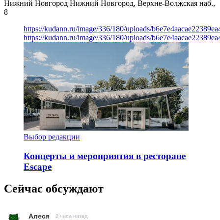
Нижний Новгород
Нижний Новгород, Верхне-Волжская наб.,
8
https://kudann.ru/image/336/180/uploads/b6e7e4aacae22389e
https://kudann.ru/image/336/180/uploads/b6e7e4aacae22389e
Выбор редакции
Концерты и мероприятия в ресторане
Escape
Сейчас обсуждают
Алеся
2 часа назад