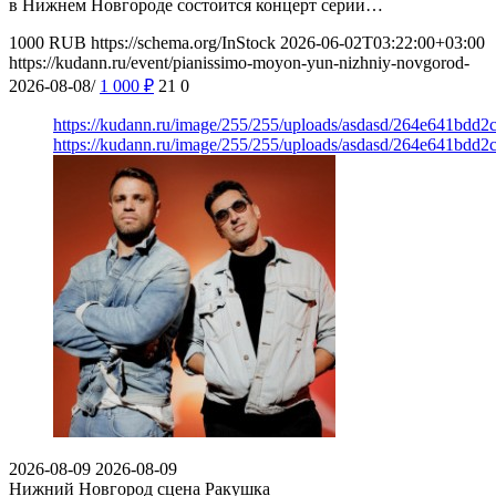
в Нижнем Новгороде состоится концерт серии…
1000
RUB
https://schema.org/InStock
2026-06-02T03:22:00+03:00
https://kudann.ru/event/pianissimo-moyon-yun-nizhniy-novgorod-
2026-08-08/
1 000
₽
21
0
https://kudann.ru/image/255/255/uploads/asdasd/264e641bdd2
https://kudann.ru/image/255/255/uploads/asdasd/264e641bdd2
2026-08-09
2026-08-09
Нижний Новгород
сцена Ракушка