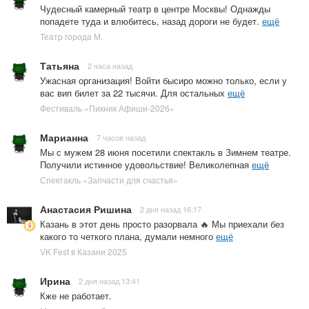
Чудесный камерный театр в центре Москвы! Однажды
попадете туда и влюбитесь, назад дороги не будет.
ещё
Театр города М.
Татьяна
2 часа назад
Ужасная организация! Войти бысиро можно только, если у
вас вип билет за 22 тысячи. Для остальных
ещё
Фестиваль «Пикник Афиши-2026»
Марианна
7 часов назад
Мы с мужем 28 июня посетили спектакль в Зимнем театре.
Получили истинное удовольствие! Великолепная
ещё
Спектакль «Запчасти для счастья»
Анастасия Ришина
2 дня назад 16:17
Казань в этот день просто разорвала 🔥 Мы приехали без
какого то четкого плана, думали немного
ещё
VK Fest в Казани 2025
Ирина
2 дня назад 13:41
Кже не работает.