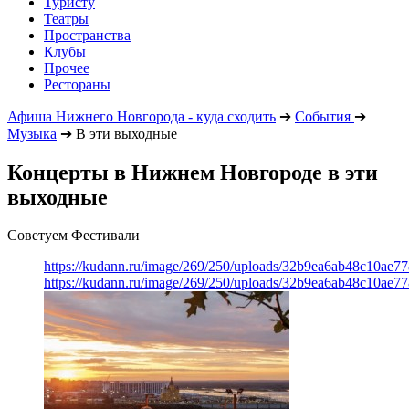
Туристу
Театры
Пространства
Клубы
Прочее
Рестораны
Афиша Нижнего Новгорода - куда сходить
➔
События
➔
Музыка
➔
В эти выходные
Концерты в Нижнем Новгороде в эти
выходные
Советуем Фестивали
https://kudann.ru/image/269/250/uploads/32b9ea6ab48c10ae7
https://kudann.ru/image/269/250/uploads/32b9ea6ab48c10ae7