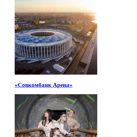
«Совкомбанк Арена⁠»