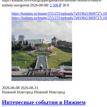
https://kudann.ru/event/gruppa-gudtayms-summer-sound-h-bilayn-
nizhniy-novgorod-2026-08-08/
2 500
₽
30
0
https://kudann.ru/image/255/255/uploads/7a919fa53669727c1
https://kudann.ru/image/255/255/uploads/7a919fa53669727c1
2026-06-08
2026-08-31
Нижний Новгород
Нижний Новгород
Интересные события в Нижнем