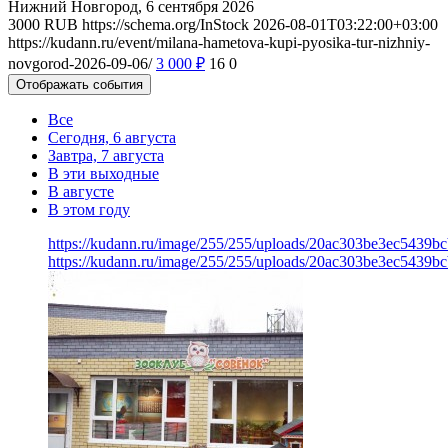
Нижний Новгород, 6 сентября 2026
3000
RUB
https://schema.org/InStock
2026-08-01T03:22:00+03:00
https://kudann.ru/event/milana-hametova-kupi-pyosika-tur-nizhniy-
novgorod-2026-09-06/
3 000
₽
16
0
Отображать события
Все
Сегодня, 6 августа
Завтра, 7 августа
В эти выходные
В августе
В этом году
https://kudann.ru/image/255/255/uploads/20ac303be3ec5439b
https://kudann.ru/image/255/255/uploads/20ac303be3ec5439b