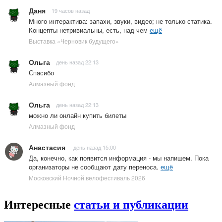
Даня
19 часов назад
Много интерактива: запахи, звуки, видео; не только статика.
Концепты нетривиальны, есть, над чем
ещё
Выставка «Черновик будущего»
Ольга
день назад 22:13
Спасибо
Алмазный фонд
Ольга
день назад 22:13
можно ли онлайн купить билеты
Алмазный фонд
Анастасия
день назад 15:00
Да, конечно, как появится информация - мы напишем. Пока
организаторы не сообщают дату переноса.
ещё
Московский Ночной велофестиваль 2026
Интересные
статьи и публикации