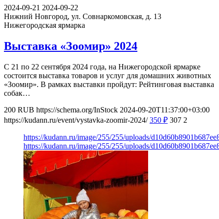
2024-09-21
2024-09-22
Нижний Новгород, ул. Совнаркомовская, д. 13
Нижегородская ярмарка
Выставка «Зоомир» 2024
С 21 по 22 сентября 2024 года, на Нижегородской ярмарке
состоится выставка товаров и услуг для домашних животных
«Зоомир». В рамках выставки пройдут: Рейтинговая выставка
собак…
200
RUB
https://schema.org/InStock
2024-09-20T11:37:00+03:00
https://kudann.ru/event/vystavka-zoomir-2024/
350
₽
307
2
https://kudann.ru/image/255/255/uploads/d10d60b8901b687ee
https://kudann.ru/image/255/255/uploads/d10d60b8901b687ee