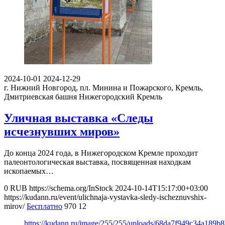
2024-10-01
2024-12-29
г. Нижний Новгород, пл. Минина и Пожарского, Кремль,
Дмитриевская башня
Нижегородский Кремль
Уличная выставка «Следы
исчезнувших миров»
До конца 2024 года, в Нижегородском Кремле проходит
палеонтологическая выставка, посвященная находкам
ископаемых…
0
RUB
https://schema.org/InStock
2024-10-14T15:17:00+03:00
https://kudann.ru/event/ulichnaja-vystavka-sledy-ischeznuvshix-
mirov/
Бесплатно
970
12
https://kudann.ru/image/255/255/uploads/68da7f949c34a189b