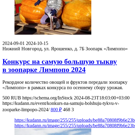
2024-09-01
2024-10-15
Нижний Новгород, ул. Ярошенко, д. 7Б
Зоопарк «Лимпопо»
Конкурс на самую большую тыкву
в зоопарке Лимпопо 2024
Рекордное количество овощей и фруктов передали зоопарку
«Лимпопо» в рамках конкурса по осеннему сбору урожая.
500
RUB
https://schema.org/InStock
2024-08-23T18:03:00+03:00
https://kudann.ru/event/konkurs-na-samuju-bolshuju-tykvu-v-
zooparke-limpopo-2024/
800
₽
468
3
https://kudann.ru/image/255/255/uploads/be88a70808f9b6e23
https://kudann.ru/image/255/255/uploads/be88a70808f9b6e23