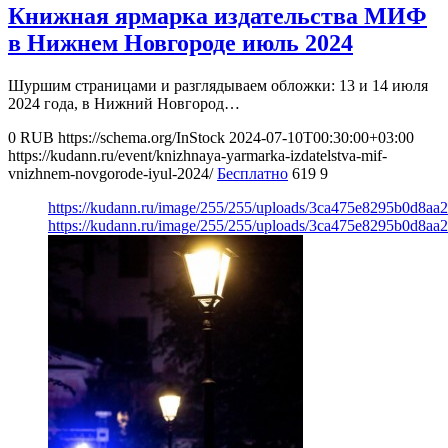
Книжная ярмарка издательства МИФ
в Нижнем Новгороде июль 2024
Шуршим страницами и разглядываем обложки: 13 и 14 июля
2024 года, в Нижний Новгород…
0
RUB
https://schema.org/InStock
2024-07-10T00:30:00+03:00
https://kudann.ru/event/knizhnaya-yarmarka-izdatelstva-mif-
vnizhnem-novgorode-iyul-2024/
Бесплатно
619
9
https://kudann.ru/image/255/255/uploads/3ca475e8295b0d8aa
https://kudann.ru/image/255/255/uploads/3ca475e8295b0d8aa