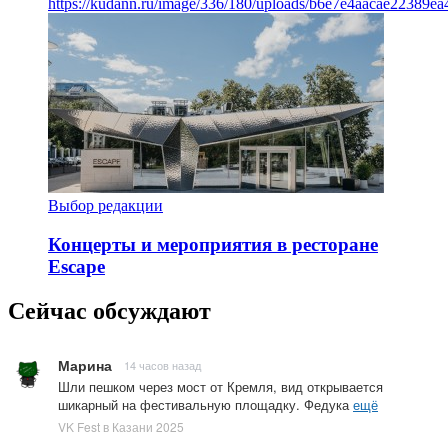
https://kudann.ru/image/336/180/uploads/b6e7e4aacae22389e
Выбор редакции
Концерты и мероприятия в ресторане
Escape
Сейчас обсуждают
Марина
14 часов назад
Шли пешком через мост от Кремля, вид открывается
шикарный на фестивальную площадку. Федука
ещё
VK Fest в Казани 2025