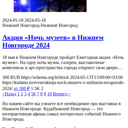
2024-05-18
2024-05-18
Нижний Новгород
Нижний Новгород
Акция «Ночь музеев» в Нижнем
Новгороде 2024
18 мая в Нижнем Новгороде пройдет Ежегодная акция «Ночь
музеев». На одну ночь музеи, галереи, выставочные
комплексы и арт-пространства города откроют свои двери…
300
RUB
https://schema.org/InStock
2024-05-13T13:09:00+03:00
https://kudann.ru/event/aktsija-noch-muzeev-v-nizhnem-novgorode-
2024/
от 300
₽
1.5K
2
<Назад
1
2
3
4
5
6
7
8
9
10
Вперед >
На нашем сайте вы узнаете всё необходимое про выставки в
Нижнем Новгороде. КудаНижний Новгород — это
интерактивная афиша самых интересных событий Нижнего
Новгорода.