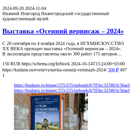
2024-09-20
2024-11-04
Нижний Новгород
Нижегородский государственный
художественный музей
Выставка «Осенний вернисаж – 2024»
С 20 сентября по 4 ноября 2024 года, в НГХМ|ИСКУССТВО
XX ВЕКА проходит выставка «Осенний вернисаж – 2024».
В экспозиции представлены около 300 работ 175 авторов…
150
RUB
https://schema.org/InStock
2024-10-14T15:24:00+03:00
https://kudann.ru/event/vystavka-osennij-vernisazh-2024/
300
₽
497
1
https://kudann.ru/image/255/255/uploads/b7ff3ec325803c56a
https://kudann.ru/image/255/255/uploads/b7ff3ec325803c56a