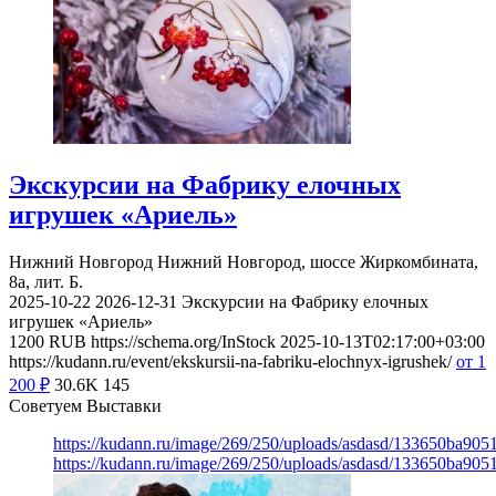
Экскурсии на Фабрику елочных
игрушек «Ариель»
Нижний Новгород
Нижний Новгород, шоссе Жиркомбината,
8а, лит. Б.
2025-10-22
2026-12-31
Экскурсии на Фабрику елочных
игрушек «Ариель»
1200
RUB
https://schema.org/InStock
2025-10-13T02:17:00+03:00
https://kudann.ru/event/ekskursii-na-fabriku-elochnyx-igrushek/
от 1
200
₽
30.6K
145
Советуем Выставки
https://kudann.ru/image/269/250/uploads/asdasd/133650ba90
https://kudann.ru/image/269/250/uploads/asdasd/133650ba90