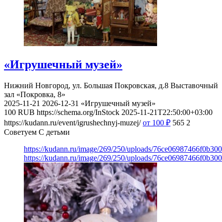
«Игрушечный музей»
Нижний Новгород, ул. Большая Покровская, д.8
Выставочный
зал «Покровка, 8»
2025-11-21
2026-12-31
«Игрушечный музей»
100
RUB
https://schema.org/InStock
2025-11-21T22:50:00+03:00
https://kudann.ru/event/igrushechnyj-muzej/
от 100
₽
565
2
Советуем С детьми
https://kudann.ru/image/269/250/uploads/76ce06987466f0b30
https://kudann.ru/image/269/250/uploads/76ce06987466f0b30