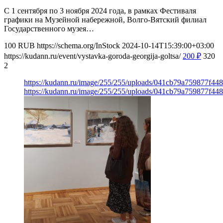
С 1 сентября по 3 ноября 2024 года, в рамках Фестиваля
графики на Музейной набережной, Волго-Вятский филиал
Государственного музея…
100
RUB
https://schema.org/InStock
2024-10-14T15:39:00+03:00
https://kudann.ru/event/vystavka-goroda-georgija-goltsa/
200
₽
320
2
https://kudann.ru/image/255/255/uploads/041cb79a759877f4
https://kudann.ru/image/255/255/uploads/041cb79a759877f4