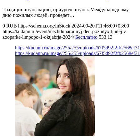
Традиционную акцию, приуроченную к Международному
дню пожилых людей, проведет…
0
RUB
https://schema.org/InStock
2024-09-20T11:46:00+03:00
https://kudann.ru/event/mezhdunarodnyj-den-pozhilyx-ljudej-v-
zooparke-limpopo-1-oktjabrja-2024/
Бесплатно
533
13
https://kudann.ru/image/255/255/uploads/67f5d92f2fb2568ef3
https://kudann.ru/image/255/255/uploads/67f5d92f2fb2568ef3