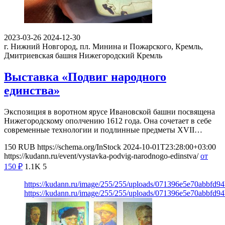
2023-03-26
2024-12-30
г. Нижний Новгород, пл. Минина и Пожарского, Кремль,
Дмитриевская башня
Нижегородский Кремль
Выставка «Подвиг народного
единства»
Экспозиция в воротном ярусе Ивановской башни посвящена
Нижегородскому ополчению 1612 года. Она сочетает в себе
современные технологии и подлинные предметы XVII…
150
RUB
https://schema.org/InStock
2024-10-01T23:28:00+03:00
https://kudann.ru/event/vystavka-podvig-narodnogo-edinstva/
от
150
₽
1.1K
5
https://kudann.ru/image/255/255/uploads/071396e5e70abbfd9
https://kudann.ru/image/255/255/uploads/071396e5e70abbfd9