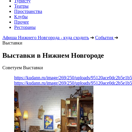
Туристу
Театры
Пространства
Клубы
Прочее
Рестораны
Афиша Нижнего Новгорода - куда сходить
➔
События
➔
Выставки
Выставки в Нижнем Новгороде
Советуем Выставки
https://kudann.ru/image/269/250/uploads/95120ace0dc2b5e1
https://kudann.ru/image/269/250/uploads/95120ace0dc2b5e1