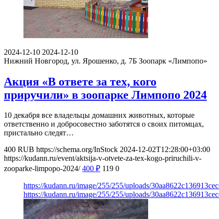
2024-12-10
2024-12-10
Нижний Новгород, ул. Ярошенко, д. 7Б
Зоопарк «Лимпопо»
Акция «В ответе за тех, кого
приручили» в зоопарке Лимпопо 2024
10 декабря все владельцы домашних животных, которые
ответственно и добросовестно заботятся о своих питомцах,
пристально следят…
400
RUB
https://schema.org/InStock
2024-12-02T12:28:00+03:00
https://kudann.ru/event/aktsija-v-otvete-za-tex-kogo-priruchili-v-
zooparke-limpopo-2024/
400
₽
119
0
https://kudann.ru/image/255/255/uploads/30aa8622c136913ce
https://kudann.ru/image/255/255/uploads/30aa8622c136913ce