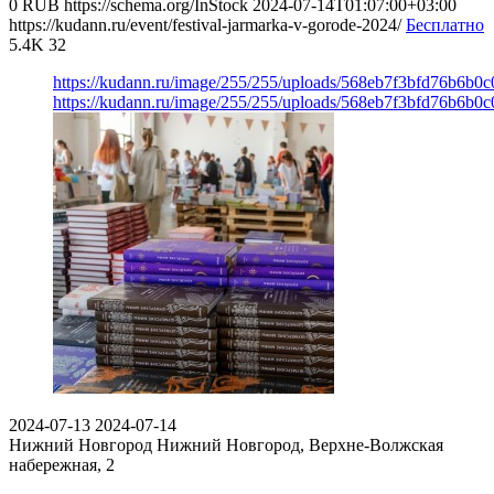
0
RUB
https://schema.org/InStock
2024-07-14T01:07:00+03:00
https://kudann.ru/event/festival-jarmarka-v-gorode-2024/
Бесплатно
5.4K
32
https://kudann.ru/image/255/255/uploads/568eb7f3bfd76b6b0
https://kudann.ru/image/255/255/uploads/568eb7f3bfd76b6b0
2024-07-13
2024-07-14
Нижний Новгород
Нижний Новгород, Верхне-Волжская
набережная, 2