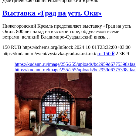
Дмитриевская башня
Нижегородский Кремль
Выставка «Град на усть Оки»
Нижегородский Кремль представляет выставку «Град на усть
Оки». 800 лет назад на высокой горе, обдуваемой всеми
ветрами, великий Владимиро-Суздальский князь…
150
RUB
https://schema.org/InStock
2024-10-01T23:32:00+03:00
https://kudann.ru/event/vystavka-grad-na-ust-oki/
от 150
₽
2.3K
9
https://kudann.ru/image/255/255/uploads/bc2959d6775398afa
https://kudann.ru/image/255/255/uploads/bc2959d6775398afa