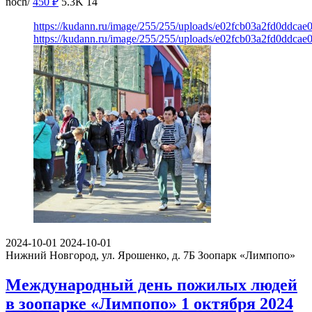
noch/
450
₽
5.3K
14
https://kudann.ru/image/255/255/uploads/e02fcb03a2fd0ddcae
https://kudann.ru/image/255/255/uploads/e02fcb03a2fd0ddcae
2024-10-01
2024-10-01
Нижний Новгород, ул. Ярошенко, д. 7Б
Зоопарк «Лимпопо»
Международный день пожилых людей
в зоопарке «Лимпопо» 1 октября 2024