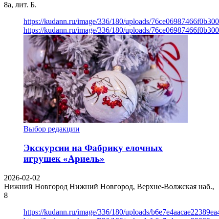
8а, лит. Б.
https://kudann.ru/image/336/180/uploads/76ce06987466f0b30
https://kudann.ru/image/336/180/uploads/76ce06987466f0b30
Выбор редакции
Экскурсии на Фабрику елочных
игрушек «Ариель»
2026-02-02
Нижний Новгород
Нижний Новгород, Верхне-Волжская наб.,
8
https://kudann.ru/image/336/180/uploads/b6e7e4aacae22389e