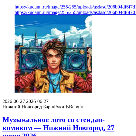
https://kudann.ru/image/255/255/uploads/asdasd/206b04df6f7
https://kudann.ru/image/255/255/uploads/asdasd/206b04df6f7
2026-06-27
2026-06-27
Нижний Новгород
Бар «Руки ВВерх!»
Музыкальное лото со стендап-
комиком — Нижний Новгород, 27
июня 2026