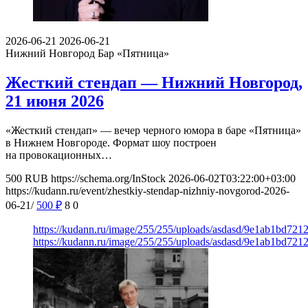
2026-06-21
2026-06-21
Нижний Новгород
Бар «Пятница»
Жесткий стендап — Нижний Новгород,
21 июня 2026
«Жесткий стендап» — вечер черного юмора в баре «Пятница»
в Нижнем Новгороде. Формат шоу построен
на провокационных…
500
RUB
https://schema.org/InStock
2026-06-02T03:22:00+03:00
https://kudann.ru/event/zhestkiy-stendap-nizhniy-novgorod-2026-
06-21/
500
₽
8
0
https://kudann.ru/image/255/255/uploads/asdasd/9e1ab1bd721
https://kudann.ru/image/255/255/uploads/asdasd/9e1ab1bd721