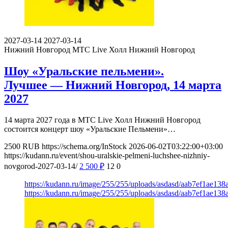
2027-03-14
2027-03-14
Нижний Новгород
МТС Live Холл Нижний Новгород
Шоу «Уральские пельмени».
Лучшее — Нижний Новгород, 14 марта
2027
14 марта 2027 года в МТС Live Холл Нижний Новгород
состоится концерт шоу «Уральские Пельмени»…
2500
RUB
https://schema.org/InStock
2026-06-02T03:22:00+03:00
https://kudann.ru/event/shou-uralskie-pelmeni-luchshee-nizhniy-
novgorod-2027-03-14/
2 500
₽
12
0
https://kudann.ru/image/255/255/uploads/asdasd/aab7ef1ae138
https://kudann.ru/image/255/255/uploads/asdasd/aab7ef1ae138