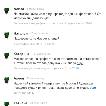
Алиса
5 минут назад
Не смогли найти место где проходит данный фестиваль! От
метро очень далеко идти
Фестиваль ландшафтного искусства «Сады и люди» 2026
Наталья
7 часов назад
На деревьях не бывает клещей
Воздушная экотропа на ВДНХ
Катерина
16 часов назад
Мастер-класс по граффити был отвратительно организован!
У стены просто стояла девушка и не знала
ещё
Фестиваль уличных видов спорта на ВДНХ 2026
Алеся
23 часа назад
Чудесный камерный театр в центре Москвы! Однажды
попадете туда и влюбитесь, назад дороги не будет.
ещё
Театр города М.
Татьяна
23 часа назад