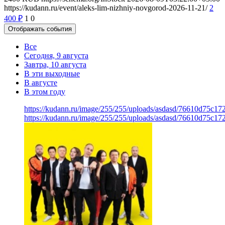
https://kudann.ru/event/aleks-lim-nizhniy-novgorod-2026-11-21/
2
400
₽
1
0
Отображать события
Все
Сегодня, 9 августа
Завтра, 10 августа
В эти выходные
В августе
В этом году
https://kudann.ru/image/255/255/uploads/asdasd/76610d75c17
https://kudann.ru/image/255/255/uploads/asdasd/76610d75c17