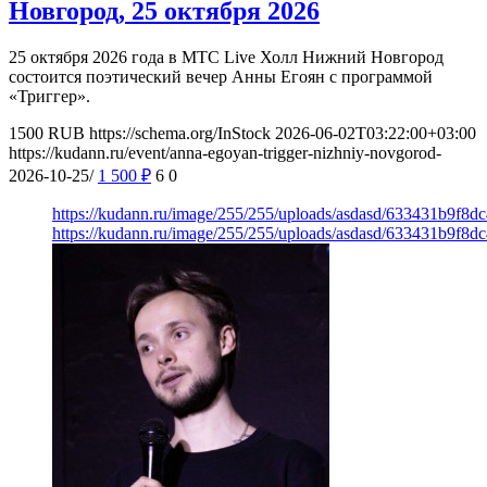
Новгород, 25 октября 2026
25 октября 2026 года в МТС Live Холл Нижний Новгород
состоится поэтический вечер Анны Егоян с программой
«Триггер».
1500
RUB
https://schema.org/InStock
2026-06-02T03:22:00+03:00
https://kudann.ru/event/anna-egoyan-trigger-nizhniy-novgorod-
2026-10-25/
1 500
₽
6
0
https://kudann.ru/image/255/255/uploads/asdasd/633431b9f8d
https://kudann.ru/image/255/255/uploads/asdasd/633431b9f8d