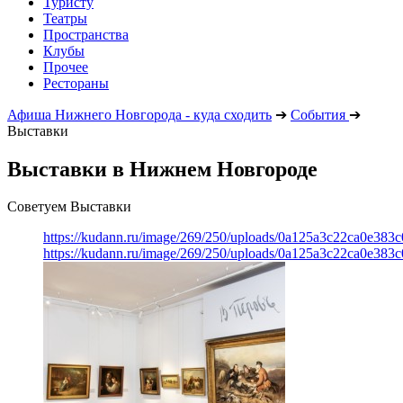
Туристу
Театры
Пространства
Клубы
Прочее
Рестораны
Афиша Нижнего Новгорода - куда сходить
➔
События
➔
Выставки
Выставки в Нижнем Новгороде
Советуем Выставки
https://kudann.ru/image/269/250/uploads/0a125a3c22ca0e38
https://kudann.ru/image/269/250/uploads/0a125a3c22ca0e38