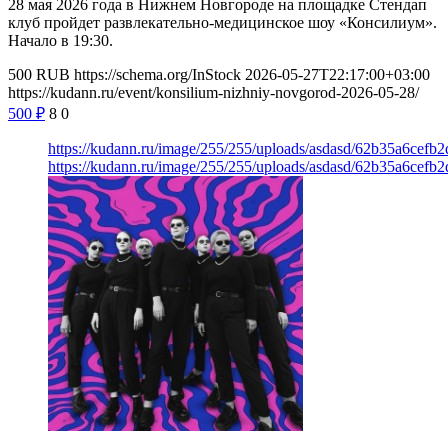
28 мая 2026 года в Нижнем Новгороде на площадке Стендап
клуб пройдет развлекательно-медицинское шоу «Консилиум».
Начало в 19:30.
500
RUB
https://schema.org/InStock
2026-05-27T22:17:00+03:00
https://kudann.ru/event/konsilium-nizhniy-novgorod-2026-05-28/
500
₽
8
0
https://kudann.ru/image/255/255/uploads/asdasd/62b35a6cefb
https://kudann.ru/image/255/255/uploads/asdasd/62b35a6cefb