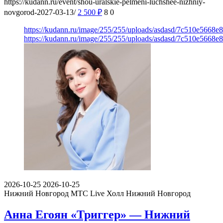
https://kudann.ru/event/shou-uralskie-pelmeni-luchshee-nizhniy-
novgorod-2027-03-13/
2 500
₽
8
0
https://kudann.ru/image/255/255/uploads/asdasd/7c510e5668e
https://kudann.ru/image/255/255/uploads/asdasd/7c510e5668e
2026-10-25
2026-10-25
Нижний Новгород
МТС Live Холл Нижний Новгород
Анна Егоян «Триггер» — Нижний