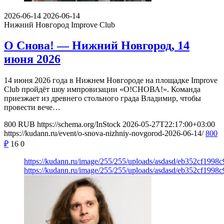
2026-06-14
2026-06-14
Нижний Новгород
Improve Club
О Снова! — Нижний Новгород, 14
июня 2026
14 июня 2026 года в Нижнем Новгороде на площадке Improve
Club пройдёт шоу импровизации «О!СНОВА!». Команда
приезжает из древнего стольного града Владимир, чтобы
провести вече…
800
RUB
https://schema.org/InStock
2026-05-27T22:17:00+03:00
https://kudann.ru/event/o-snova-nizhniy-novgorod-2026-06-14/
800
₽
16
0
https://kudann.ru/image/255/255/uploads/asdasd/eb352cf1998
https://kudann.ru/image/255/255/uploads/asdasd/eb352cf1998