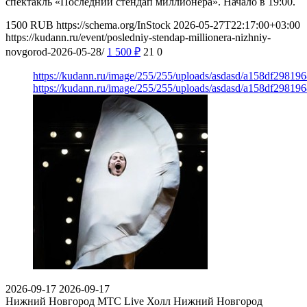
спектакль «Последний стендап миллионера». Начало в 19:00.
1500
RUB
https://schema.org/InStock
2026-05-27T22:17:00+03:00
https://kudann.ru/event/posledniy-stendap-millionera-nizhniy-
novgorod-2026-05-28/
1 500
₽
21
0
https://kudann.ru/image/255/255/uploads/asdasd/a158df29819
https://kudann.ru/image/255/255/uploads/asdasd/a158df29819
2026-09-17
2026-09-17
Нижний Новгород
МТС Live Холл Нижний Новгород