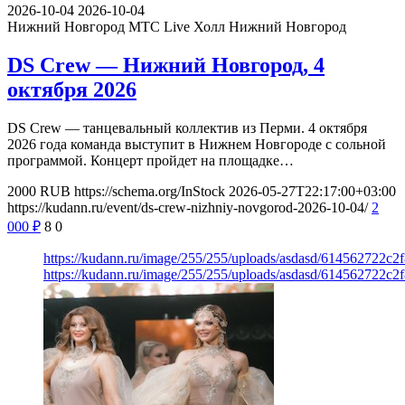
2026-10-04
2026-10-04
Нижний Новгород
МТС Live Холл Нижний Новгород
DS Crew — Нижний Новгород, 4
октября 2026
DS Crew — танцевальный коллектив из Перми. 4 октября
2026 года команда выступит в Нижнем Новгороде с сольной
программой. Концерт пройдет на площадке…
2000
RUB
https://schema.org/InStock
2026-05-27T22:17:00+03:00
https://kudann.ru/event/ds-crew-nizhniy-novgorod-2026-10-04/
2
000
₽
8
0
https://kudann.ru/image/255/255/uploads/asdasd/614562722c
https://kudann.ru/image/255/255/uploads/asdasd/614562722c