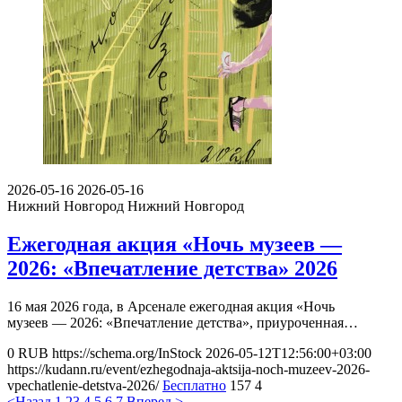
2026-05-16
2026-05-16
Нижний Новгород
Нижний Новгород
Ежегодная акция «Ночь музеев —
2026: «Впечатление детства» 2026
16 мая 2026 года, в Арсенале ежегодная акция «Ночь
музеев — 2026: «Впечатление детства», приуроченная…
0
RUB
https://schema.org/InStock
2026-05-12T12:56:00+03:00
https://kudann.ru/event/ezhegodnaja-aktsija-noch-muzeev-2026-
vpechatlenie-detstva-2026/
Бесплатно
157
4
<Назад
1
2
3
4
5
6
7
Вперед >