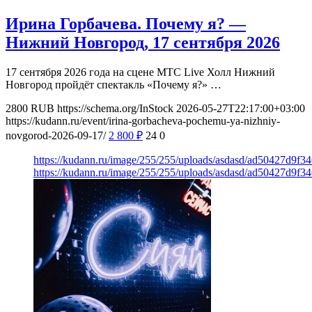
Ирина Горбачева. Почему я? —
Нижний Новгород, 17 сентября 2026
17 сентября 2026 года на сцене МТС Live Холл Нижний
Новгород пройдёт спектакль «Почему я?» …
2800
RUB
https://schema.org/InStock
2026-05-27T22:17:00+03:00
https://kudann.ru/event/irina-gorbacheva-pochemu-ya-nizhniy-
novgorod-2026-09-17/
2 800
₽
24
0
https://kudann.ru/image/255/255/uploads/asdasd/ad50427d9f34
https://kudann.ru/image/255/255/uploads/asdasd/ad50427d9f34