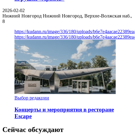
2026-02-02
Нижний Новгород
Нижний Новгород, Верхне-Волжская наб.,
8
https://kudann.ru/image/336/180/uploads/b6e7e4aacae22389e
https://kudann.ru/image/336/180/uploads/b6e7e4aacae22389e
Выбор редакции
Концерты и мероприятия в ресторане
Escape
Сейчас обсуждают