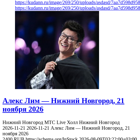
https://kudann.ru/image/269/250/uploads/asdasd/7aa7d598d95
https://kudann.ru/image/269/250/uploads/asdasd/7aa7d598d95
Алекс Лим — Нижний Новгород, 21
ноября 2026
Нижний Новгород
МТС Live Холл Нижний Новгород
2026-11-21
2026-11-21
Алекс Лим — Нижний Новгород, 21
ноября 2026
2400
RUB
https://schema.org/InStock
2026-08-09T03:22:00+03:00