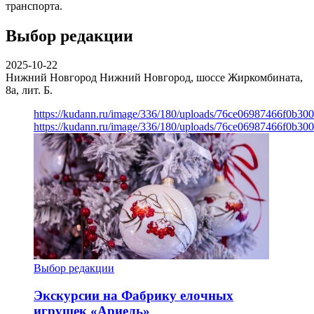
транспорта.
Выбор редакции
2025-10-22
Нижний Новгород
Нижний Новгород, шоссе Жиркомбината,
8а, лит. Б.
https://kudann.ru/image/336/180/uploads/76ce06987466f0b30
https://kudann.ru/image/336/180/uploads/76ce06987466f0b30
Выбор редакции
Экскурсии на Фабрику елочных
игрушек «Ариель»