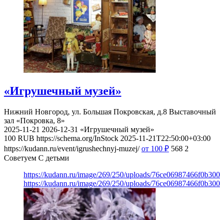
«Игрушечный музей»
Нижний Новгород, ул. Большая Покровская, д.8
Выставочный
зал «Покровка, 8»
2025-11-21
2026-12-31
«Игрушечный музей»
100
RUB
https://schema.org/InStock
2025-11-21T22:50:00+03:00
https://kudann.ru/event/igrushechnyj-muzej/
от 100
₽
568
2
Советуем С детьми
https://kudann.ru/image/269/250/uploads/76ce06987466f0b30
https://kudann.ru/image/269/250/uploads/76ce06987466f0b30