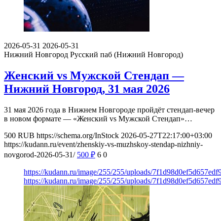
2026-05-31
2026-05-31
Нижний Новгород
Русский паб (Нижний Новгород)
Женский vs Мужской Стендап —
Нижний Новгород, 31 мая 2026
31 мая 2026 года в Нижнем Новгороде пройдёт стендап-вечер
в новом формате — «Женский vs Мужской Стендап»…
500
RUB
https://schema.org/InStock
2026-05-27T22:17:00+03:00
https://kudann.ru/event/zhenskiy-vs-muzhskoy-stendap-nizhniy-
novgorod-2026-05-31/
500
₽
6
0
https://kudann.ru/image/255/255/uploads/7f1d98d0ef5d657ed
https://kudann.ru/image/255/255/uploads/7f1d98d0ef5d657ed