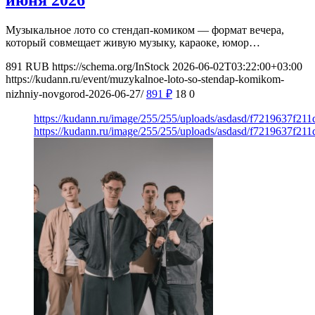
Музыкальное лото со стендап-комиком — формат вечера,
который совмещает живую музыку, караоке, юмор…
891
RUB
https://schema.org/InStock
2026-06-02T03:22:00+03:00
https://kudann.ru/event/muzykalnoe-loto-so-stendap-komikom-
nizhniy-novgorod-2026-06-27/
891
₽
18
0
https://kudann.ru/image/255/255/uploads/asdasd/f7219637f21
https://kudann.ru/image/255/255/uploads/asdasd/f7219637f21