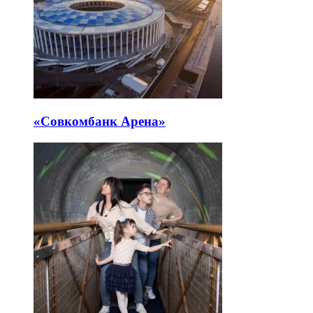
«Совкомбанк Арена⁠»