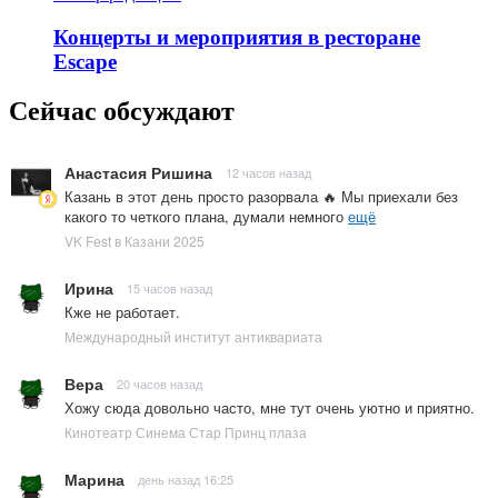
Концерты и мероприятия в ресторане
Escape
Сейчас обсуждают
Анастасия Ришина
12 часов назад
Казань в этот день просто разорвала 🔥 Мы приехали без
какого то четкого плана, думали немного
ещё
VK Fest в Казани 2025
Ирина
15 часов назад
Кже не работает.
Международный институт антиквариата
Вера
20 часов назад
Хожу сюда довольно часто, мне тут очень уютно и приятно.
Кинотеатр Синема Стар Принц плаза
Марина
день назад 16:25