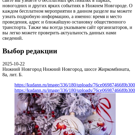
сайте вы узнаете о бесплатных фестивалях в парках,
новогодних и других ярких событиях в Нижнем Новгороде. О
каждом бесплатном мероприятии в данном разделе вы можете
узнать подробную информацию, а именно: время и место
проведения, адрес и ближайшую остановку общественного
транспорта. Также мы всегда указываем сайт организаторов, и
вы легко можете проверить актуальность данных нами
сведений.
Выбор редакции
2025-10-22
Нижний Новгород
Нижний Новгород, шоссе Жиркомбината,
8а, лит. Б.
https://kudann.ru/image/336/180/uploads/76ce06987466f0b30
https://kudann.ru/image/336/180/uploads/76ce06987466f0b30