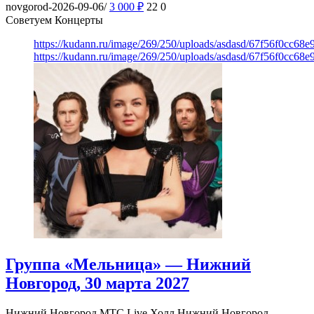
novgorod-2026-09-06/
3 000
₽
22
0
Советуем Концерты
https://kudann.ru/image/269/250/uploads/asdasd/67f56f0cc68
https://kudann.ru/image/269/250/uploads/asdasd/67f56f0cc68
Группа «Мельница» — Нижний
Новгород, 30 марта 2027
Нижний Новгород
МТС Live Холл Нижний Новгород