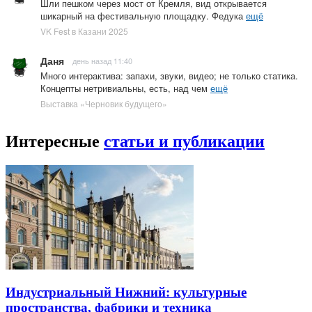
Шли пешком через мост от Кремля, вид открывается
шикарный на фестивальную площадку. Федука
ещё
VK Fest в Казани 2025
Даня
день назад 11:40
Много интерактива: запахи, звуки, видео; не только статика.
Концепты нетривиальны, есть, над чем
ещё
Выставка «Черновик будущего»
Интересные
статьи и публикации
Индустриальный Нижний: культурные
пространства, фабрики и техника