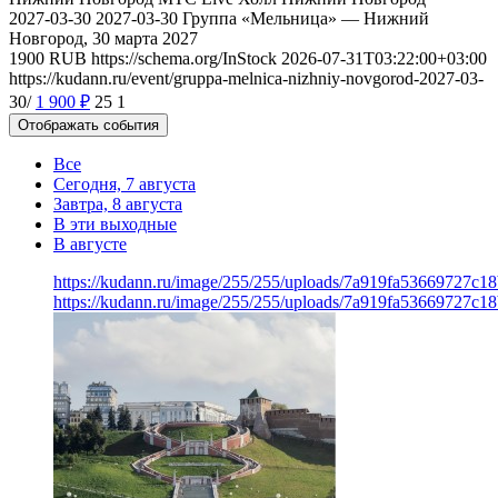
2027-03-30
2027-03-30
Группа «Мельница» — Нижний
Новгород, 30 марта 2027
1900
RUB
https://schema.org/InStock
2026-07-31T03:22:00+03:00
https://kudann.ru/event/gruppa-melnica-nizhniy-novgorod-2027-03-
30/
1 900
₽
25
1
Отображать события
Все
Сегодня, 7 августа
Завтра, 8 августа
В эти выходные
В августе
https://kudann.ru/image/255/255/uploads/7a919fa53669727c1
https://kudann.ru/image/255/255/uploads/7a919fa53669727c1