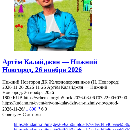
Артём Калайджян — Нижний
Новгород, 26 ноября 2026
Нижний Новгород
ДК Железнодорожников (Н. Новгород)
2026-11-26
2026-11-26
Артём Калайджян — Нижний
Новгород, 26 ноября 2026
1800
RUB
https://schema.org/InStock
2026-08-06T03:22:00+03:00
https://kudann.ru/event/artyom-kalaydzhyan-nizhniy-novgorod-
2026-11-26/
1 800
₽
6
0
Советуем С детьми
https://kudann.ru/image/269/250/uploads/asdasd/f546baaeb53
https://kudann.ru/image/269/250/uploads/asdasd/f546baaeb53