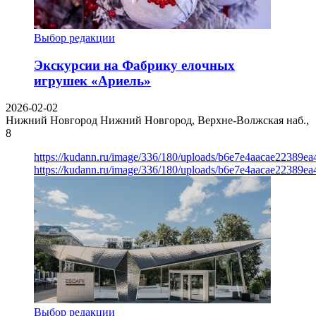
Выбор редакции
Экскурсии на Фабрику елочных
игрушек «Ариель»
2026-02-02
Нижний Новгород
Нижний Новгород, Верхне-Волжская наб.,
8
https://kudann.ru/image/336/180/uploads/b6e7e4aacae22389e
https://kudann.ru/image/336/180/uploads/b6e7e4aacae22389e
Выбор редакции