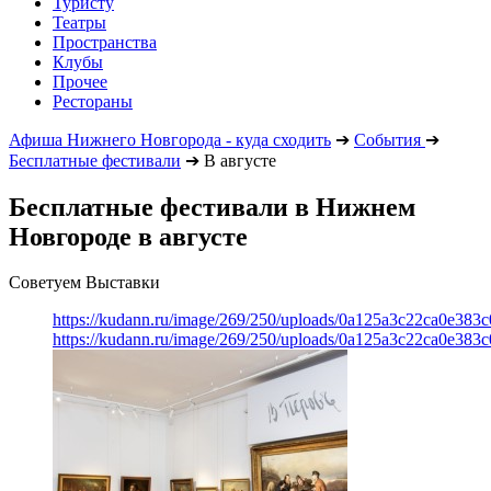
Туристу
Театры
Пространства
Клубы
Прочее
Рестораны
Афиша Нижнего Новгорода - куда сходить
➔
События
➔
Бесплатные фестивали
➔
В августе
Бесплатные фестивали в Нижнем
Новгороде в августе
Советуем Выставки
https://kudann.ru/image/269/250/uploads/0a125a3c22ca0e38
https://kudann.ru/image/269/250/uploads/0a125a3c22ca0e38