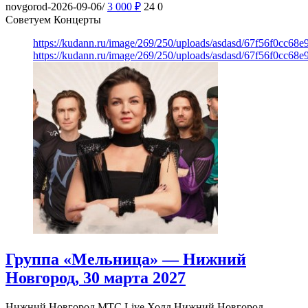
novgorod-2026-09-06/
3 000
₽
24
0
Советуем Концерты
https://kudann.ru/image/269/250/uploads/asdasd/67f56f0cc68
https://kudann.ru/image/269/250/uploads/asdasd/67f56f0cc68
Группа «Мельница» — Нижний
Новгород, 30 марта 2027
Нижний Новгород
МТС Live Холл Нижний Новгород