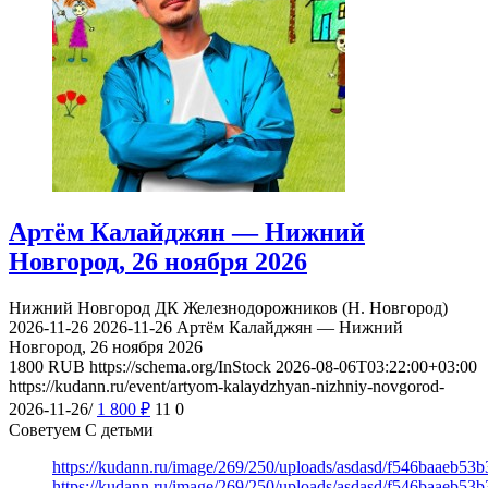
Артём Калайджян — Нижний
Новгород, 26 ноября 2026
Нижний Новгород
ДК Железнодорожников (Н. Новгород)
2026-11-26
2026-11-26
Артём Калайджян — Нижний
Новгород, 26 ноября 2026
1800
RUB
https://schema.org/InStock
2026-08-06T03:22:00+03:00
https://kudann.ru/event/artyom-kalaydzhyan-nizhniy-novgorod-
2026-11-26/
1 800
₽
11
0
Советуем С детьми
https://kudann.ru/image/269/250/uploads/asdasd/f546baaeb53
https://kudann.ru/image/269/250/uploads/asdasd/f546baaeb53