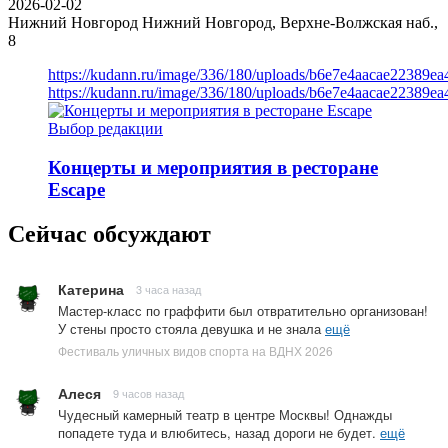
2026-02-02
Нижний Новгород
Нижний Новгород, Верхне-Волжская наб.,
8
https://kudann.ru/image/336/180/uploads/b6e7e4aacae22389e
https://kudann.ru/image/336/180/uploads/b6e7e4aacae22389e
Выбор редакции
Концерты и мероприятия в ресторане
Escape
Сейчас обсуждают
Катерина
3 часа назад
Мастер-класс по граффити был отвратительно организован!
У стены просто стояла девушка и не знала
ещё
Фестиваль уличных видов спорта на ВДНХ 2026
Алеся
9 часов назад
Чудесный камерный театр в центре Москвы! Однажды
попадете туда и влюбитесь, назад дороги не будет.
ещё