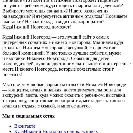
Не знаете что посетить в Нижнем Новгороде? Ищете где
погулять с ребенком, куда сходить с парнем или девушкой?
Выбираете место для свидания? Ищете развлечения
на выходные? Интересуетесь активным отдыхом? Посещаете
выставки? Не знаете куда сходить на корпоратив?
КудаНижний Новгород поможет!
КудаНижний Новгород — это лучший сайт о самых
интересных событиях Нижнего Новгорода. Мы знаем куда
сходить в Нижнем Новгороде с девушкой, с парнем или
большой компанией. У нас только лучшие события, музеи
и выставки Нижнего Новгорода. События для детей
и их родителей, лучшие достопримечательности и интересные
места Нижнего Новгорода, которые обязательно стоит
посетить!
Мы советуем любые варианты отдыха в Нижнем Новгороде
— концерты, отдых в парках, достопримечательности для
экскурсий, места, куда можно сходить с ребенком, выставки,
театры, шоу, спортивные мероприятия, места для активного
отдыха и отдыха с семьей, и многое другое.
Мы в социальных сетях
Вконтакте
КудаНижний Новгород в однокласниках