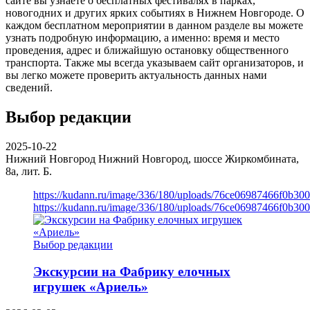
сайте вы узнаете о бесплатных фестивалях в парках,
новогодних и других ярких событиях в Нижнем Новгороде. О
каждом бесплатном мероприятии в данном разделе вы можете
узнать подробную информацию, а именно: время и место
проведения, адрес и ближайшую остановку общественного
транспорта. Также мы всегда указываем сайт организаторов, и
вы легко можете проверить актуальность данных нами
сведений.
Выбор редакции
2025-10-22
Нижний Новгород
Нижний Новгород, шоссе Жиркомбината,
8а, лит. Б.
https://kudann.ru/image/336/180/uploads/76ce06987466f0b30
https://kudann.ru/image/336/180/uploads/76ce06987466f0b30
Выбор редакции
Экскурсии на Фабрику елочных
игрушек «Ариель»