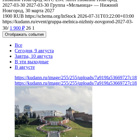
2027-03-30
2027-03-30
Группа «Мельница» — Нижний
Новгород, 30 марта 2027
1900
RUB
https://schema.org/InStock
2026-07-31T03:22:00+03:00
https://kudann.ru/event/gruppa-melnica-nizhniy-novgorod-2027-03-
30/
1 900
₽
26
1
Отображать события
Все
Сегодня, 9 августа
Завтра, 10 августа
В эти выходные
В августе
https://kudann.ru/image/255/255/uploads/7a919fa53669727c1
https://kudann.ru/image/255/255/uploads/7a919fa53669727c1