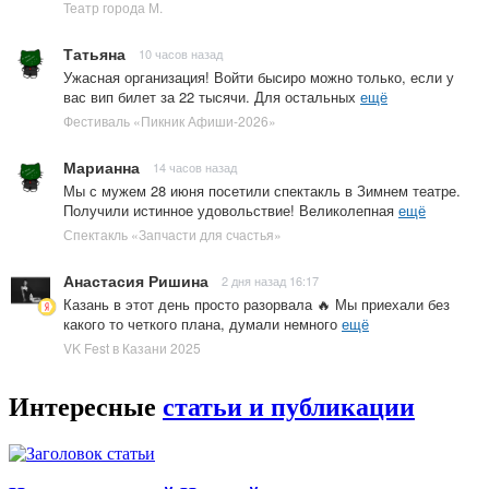
Театр города М.
Татьяна
10 часов назад
Ужасная организация! Войти бысиро можно только, если у
вас вип билет за 22 тысячи. Для остальных
ещё
Фестиваль «Пикник Афиши-2026»
Марианна
14 часов назад
Мы с мужем 28 июня посетили спектакль в Зимнем театре.
Получили истинное удовольствие! Великолепная
ещё
Спектакль «Запчасти для счастья»
Анастасия Ришина
2 дня назад 16:17
Казань в этот день просто разорвала 🔥 Мы приехали без
какого то четкого плана, думали немного
ещё
VK Fest в Казани 2025
Интересные
статьи и публикации