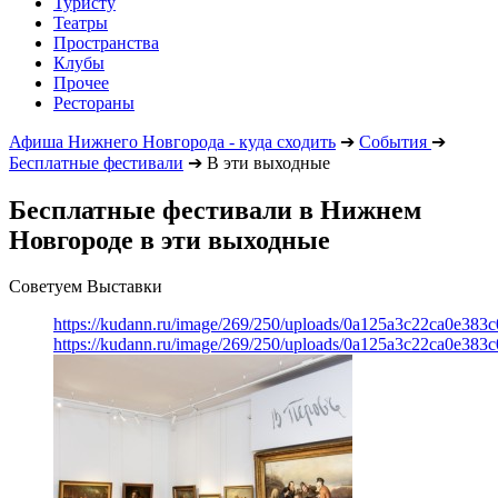
Туристу
Театры
Пространства
Клубы
Прочее
Рестораны
Афиша Нижнего Новгорода - куда сходить
➔
События
➔
Бесплатные фестивали
➔
В эти выходные
Бесплатные фестивали в Нижнем
Новгороде в эти выходные
Советуем Выставки
https://kudann.ru/image/269/250/uploads/0a125a3c22ca0e38
https://kudann.ru/image/269/250/uploads/0a125a3c22ca0e38