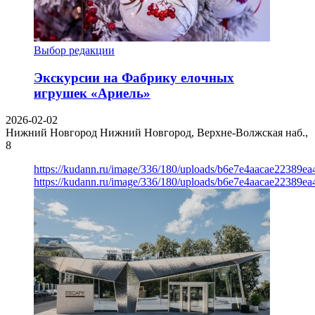
Выбор редакции
Экскурсии на Фабрику елочных
игрушек «Ариель»
2026-02-02
Нижний Новгород
Нижний Новгород, Верхне-Волжская наб.,
8
https://kudann.ru/image/336/180/uploads/b6e7e4aacae22389e
https://kudann.ru/image/336/180/uploads/b6e7e4aacae22389e