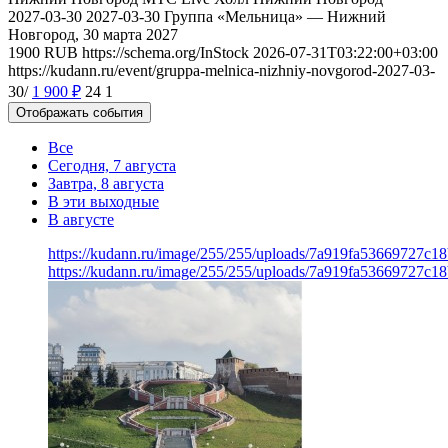
2027-03-30
2027-03-30
Группа «Мельница» — Нижний
Новгород, 30 марта 2027
1900
RUB
https://schema.org/InStock
2026-07-31T03:22:00+03:00
https://kudann.ru/event/gruppa-melnica-nizhniy-novgorod-2027-03-
30/
1 900
₽
24
1
Отображать события
Все
Сегодня, 7 августа
Завтра, 8 августа
В эти выходные
В августе
https://kudann.ru/image/255/255/uploads/7a919fa53669727c1
https://kudann.ru/image/255/255/uploads/7a919fa53669727c1