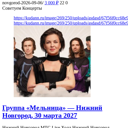
novgorod-2026-09-06/
3 000
₽
22
0
Советуем Концерты
https://kudann.ru/image/269/250/uploads/asdasd/67f56f0cc68
https://kudann.ru/image/269/250/uploads/asdasd/67f56f0cc68
Группа «Мельница» — Нижний
Новгород, 30 марта 2027
Нижний Новгород
МТС Live Холл Нижний Новгород