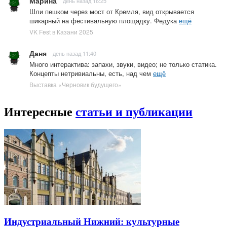
Марина
день назад 16:25
Шли пешком через мост от Кремля, вид открывается
шикарный на фестивальную площадку. Федука
ещё
VK Fest в Казани 2025
Даня
день назад 11:40
Много интерактива: запахи, звуки, видео; не только статика.
Концепты нетривиальны, есть, над чем
ещё
Выставка «Черновик будущего»
Интересные
статьи и публикации
Индустриальный Нижний: культурные