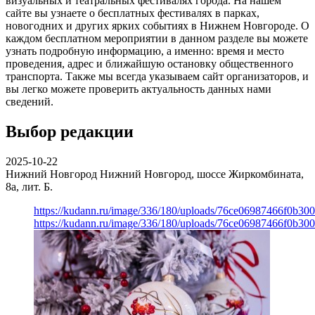
визуальных и театральных фестивалях города. На нашем
сайте вы узнаете о бесплатных фестивалях в парках,
новогодних и других ярких событиях в Нижнем Новгороде. О
каждом бесплатном мероприятии в данном разделе вы можете
узнать подробную информацию, а именно: время и место
проведения, адрес и ближайшую остановку общественного
транспорта. Также мы всегда указываем сайт организаторов, и
вы легко можете проверить актуальность данных нами
сведений.
Выбор редакции
2025-10-22
Нижний Новгород
Нижний Новгород, шоссе Жиркомбината,
8а, лит. Б.
https://kudann.ru/image/336/180/uploads/76ce06987466f0b30
https://kudann.ru/image/336/180/uploads/76ce06987466f0b30