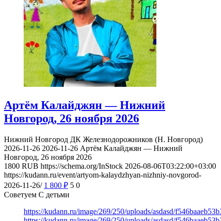
Артём Калайджян — Нижний
Новгород, 26 ноября 2026
Нижний Новгород
ДК Железнодорожников (Н. Новгород)
2026-11-26
2026-11-26
Артём Калайджян — Нижний
Новгород, 26 ноября 2026
1800
RUB
https://schema.org/InStock
2026-08-06T03:22:00+03:00
https://kudann.ru/event/artyom-kalaydzhyan-nizhniy-novgorod-
2026-11-26/
1 800
₽
5
0
Советуем С детьми
https://kudann.ru/image/269/250/uploads/asdasd/f546baaeb53
https://kudann.ru/image/269/250/uploads/asdasd/f546baaeb53