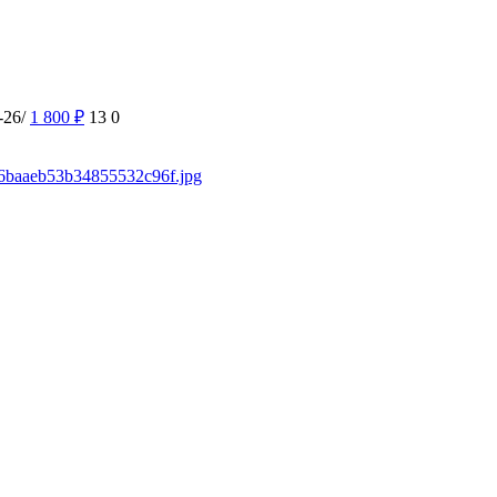
-26/
1 800
₽
13
0
546baaeb53b34855532c96f.jpg