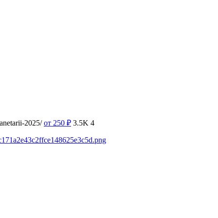
netarii-2025/
от 250
₽
3.5K
4
b0c171a2e43c2ffce148625e3c5d.png