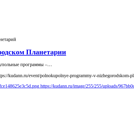
нетарий
родском Планетарии
купольные программы –…
tps://kudann.ru/event/polnokupolnye-programmy-v-nizhegorodskom-pla
ffce148625e3c5d.png
https://kudann.ru/image/255/255/uploads/967b