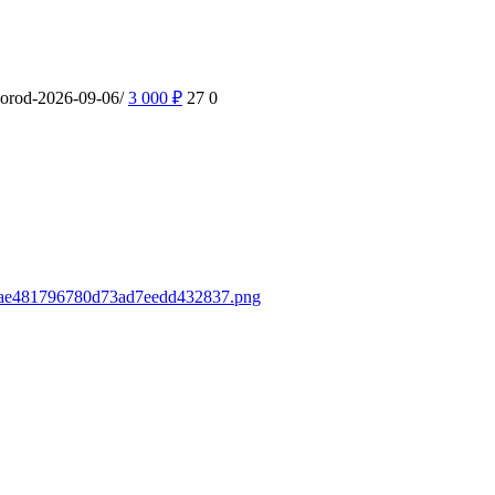
gorod-2026-09-06/
3 000
₽
27
0
589ae481796780d73ad7eedd432837.png