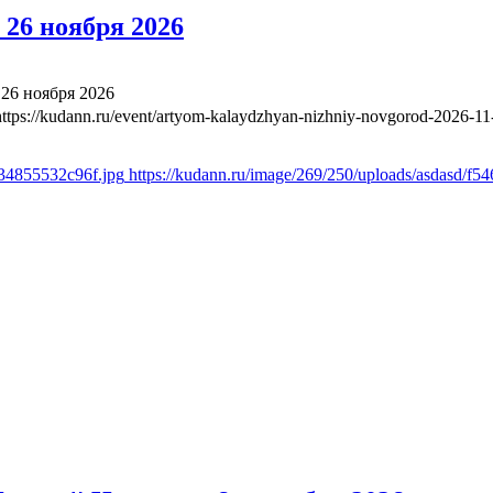
26 ноября 2026
26 ноября 2026
https://kudann.ru/event/artyom-kalaydzhyan-nizhniy-novgorod-2026-11
b34855532c96f.jpg
https://kudann.ru/image/269/250/uploads/asdasd/f