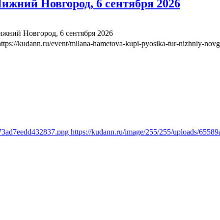
ижний Новгород, 6 сентября 2026
жний Новгород, 6 сентября 2026
https://kudann.ru/event/milana-hametova-kupi-pyosika-tur-nizhniy-nov
d73ad7eedd432837.png
https://kudann.ru/image/255/255/uploads/65