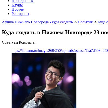
Пространства
Клубы
Прочее
Рестораны
Афиша Нижнего Новгорода - куда сходить
➔
События
➔
Куда 
Куда сходить в Нижнем Новгороде 23 но
Советуем Концерты
https://kudann.ru/image/269/250/uploads/asdasd/7aa7d598d95