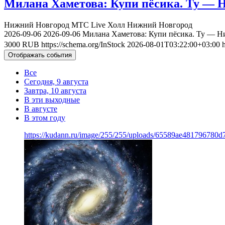
Милана Хаметова: Купи пёсика. Ту — Н
Нижний Новгород
МТС Live Холл Нижний Новгород
2026-09-06
2026-09-06
Милана Хаметова: Купи пёсика. Ту — Ни
3000
RUB
https://schema.org/InStock
2026-08-01T03:22:00+03:00
Отображать события
Все
Сегодня, 9 августа
Завтра, 10 августа
В эти выходные
В августе
В этом году
https://kudann.ru/image/255/255/uploads/65589ae481796780