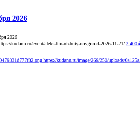
бря 2026
ря 2026
https://kudann.ru/event/aleks-lim-nizhniy-novgorod-2026-11-21/
2 400
3c0479831d777f82.png
https://kudann.ru/image/269/250/uploads/0a1