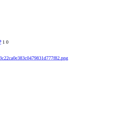
₽
1
0
25a3c22ca0e383c0479831d777f82.png