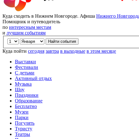
Куда сходить в Нижнем Новгороде. Афиша
Нижнего Новгород
Помощник и путеводитель
по
интересным местам
и
лучшим событиям
Куда пойти
сегодня
завтра
в выходные
в этом месяце
Выставки
Фестивали
С детьми
Активный отдых
Музыка
Шоу
Праздники
Образование
Бесплатно
Музеи
Парки
Погулять
Туристу
Театры