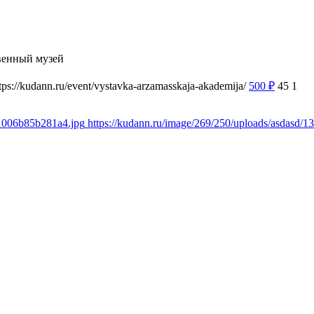
венный музей
tps://kudann.ru/event/vystavka-arzamasskaja-akademija/
500
₽
45
1
51006b85b281a4.jpg
https://kudann.ru/image/269/250/uploads/asdasd