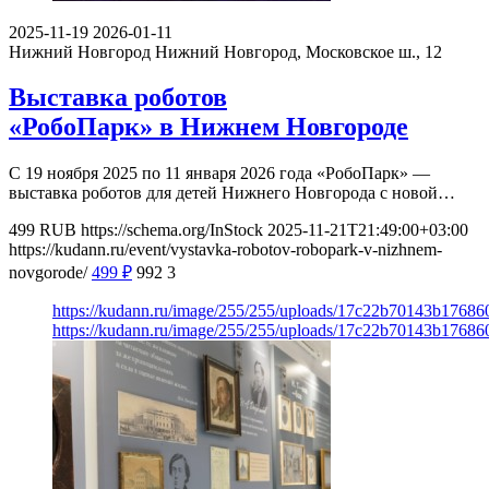
2025-11-19
2026-01-11
Нижний Новгород
Нижний Новгород, Московское ш., 12
Выставка роботов
«РобоПарк» в Нижнем Новгороде
С 19 ноября 2025 по 11 января 2026 года «РобоПарк» —
выставка роботов для детей Нижнего Новгорода с новой…
499
RUB
https://schema.org/InStock
2025-11-21T21:49:00+03:00
https://kudann.ru/event/vystavka-robotov-robopark-v-nizhnem-
novgorode/
499
₽
992
3
https://kudann.ru/image/255/255/uploads/17c22b70143b1768
https://kudann.ru/image/255/255/uploads/17c22b70143b1768