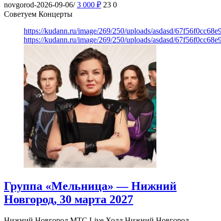
novgorod-2026-09-06/
3 000
₽
23
0
Советуем Концерты
https://kudann.ru/image/269/250/uploads/asdasd/67f56f0cc68
https://kudann.ru/image/269/250/uploads/asdasd/67f56f0cc68
Группа «Мельница» — Нижний
Новгород, 30 марта 2027
Нижний Новгород
МТС Live Холл Нижний Новгород