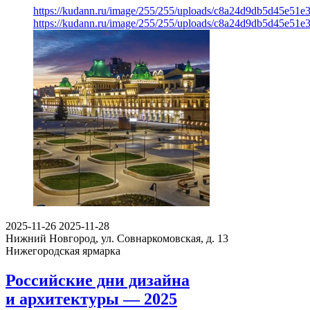
https://kudann.ru/image/255/255/uploads/c8a24d9db5d45e51
https://kudann.ru/image/255/255/uploads/c8a24d9db5d45e51
2025-11-26
2025-11-28
Нижний Новгород, ул. Совнаркомовская, д. 13
Нижегородская ярмарка
Российские дни дизайна
и архитектуры — 2025