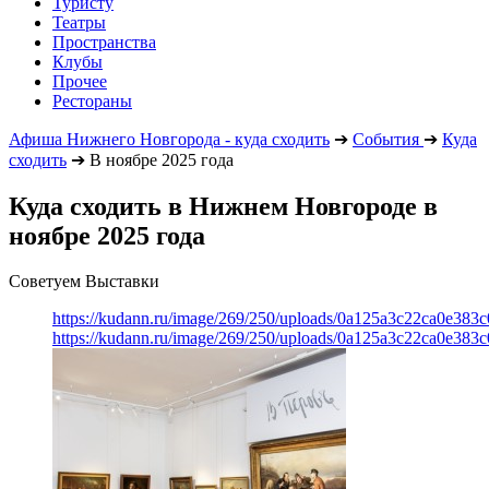
Туристу
Театры
Пространства
Клубы
Прочее
Рестораны
Афиша Нижнего Новгорода - куда сходить
➔
События
➔
Куда
сходить
➔
В ноябре 2025 года
Куда сходить в Нижнем Новгороде в
ноябре 2025 года
Советуем Выставки
https://kudann.ru/image/269/250/uploads/0a125a3c22ca0e38
https://kudann.ru/image/269/250/uploads/0a125a3c22ca0e38