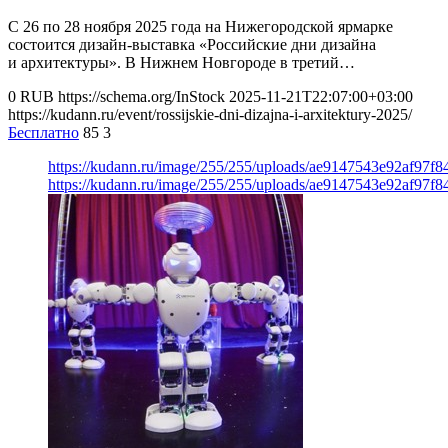
С 26 по 28 ноября 2025 года на Нижегородской ярмарке
состоится дизайн-выставка «Российские дни дизайна
и архитектуры». В Нижнем Новгороде в третий…
0
RUB
https://schema.org/InStock
2025-11-21T22:07:00+03:00
https://kudann.ru/event/rossijskie-dni-dizajna-i-arxitektury-2025/
Бесплатно
85
3
https://kudann.ru/image/255/255/uploads/ae9147543e92af97f
https://kudann.ru/image/255/255/uploads/ae9147543e92af97f