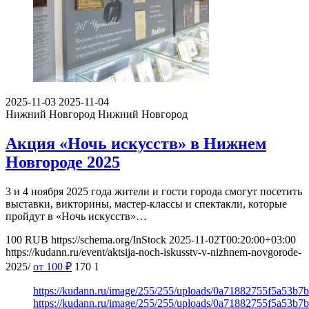
2025-11-03
2025-11-04
Нижний Новгород
Нижний Новгород
Акция «Ночь искусств» в Нижнем
Новгороде 2025
3 и 4 ноября 2025 года жители и гости города смогут посетить
выставки, викторины, мастер-классы и спектакли, которые
пройдут в «Ночь искусств»…
100
RUB
https://schema.org/InStock
2025-11-02T00:20:00+03:00
https://kudann.ru/event/aktsija-noch-iskusstv-v-nizhnem-novgorode-
2025/
от 100
₽
170
1
https://kudann.ru/image/255/255/uploads/0a71882755f5a53b
https://kudann.ru/image/255/255/uploads/0a71882755f5a53b