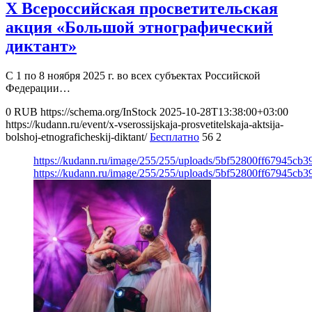
X Всероссийская просветительская
акция «Большой этнографический
диктант»
С 1 по 8 ноября 2025 г. во всех субъектах Российской
Федерации…
0
RUB
https://schema.org/InStock
2025-10-28T13:38:00+03:00
https://kudann.ru/event/x-vserossijskaja-prosvetitelskaja-aktsija-
bolshoj-etnograficheskij-diktant/
Бесплатно
56
2
https://kudann.ru/image/255/255/uploads/5bf52800ff67945cb
https://kudann.ru/image/255/255/uploads/5bf52800ff67945cb