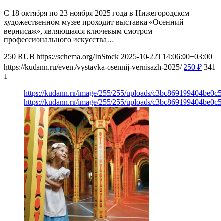
С 18 октября по 23 ноября 2025 года в Нижегородском
художественном музее проходит выставка «Осенний
вернисаж», являющаяся ключевым смотром
профессионального искусства…
250
RUB
https://schema.org/InStock
2025-10-22T14:06:00+03:00
https://kudann.ru/event/vystavka-osennij-vernisazh-2025/
250
₽
341
1
https://kudann.ru/image/255/255/uploads/c3bc869199404be0
https://kudann.ru/image/255/255/uploads/c3bc869199404be0