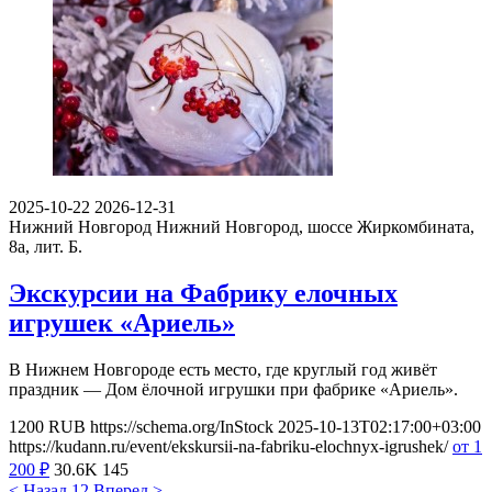
2025-10-22
2026-12-31
Нижний Новгород
Нижний Новгород, шоссе Жиркомбината,
8а, лит. Б.
Экскурсии на Фабрику елочных
игрушек «Ариель»
В Нижнем Новгороде есть место, где круглый год живёт
праздник — Дом ёлочной игрушки при фабрике «Ариель».
1200
RUB
https://schema.org/InStock
2025-10-13T02:17:00+03:00
https://kudann.ru/event/ekskursii-na-fabriku-elochnyx-igrushek/
от 1
200
₽
30.6K
145
< Назад
1
2
Вперед >