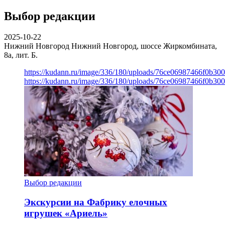
Выбор редакции
2025-10-22
Нижний Новгород
Нижний Новгород, шоссе Жиркомбината,
8а, лит. Б.
https://kudann.ru/image/336/180/uploads/76ce06987466f0b30
https://kudann.ru/image/336/180/uploads/76ce06987466f0b30
Выбор редакции
Экскурсии на Фабрику елочных
игрушек «Ариель»