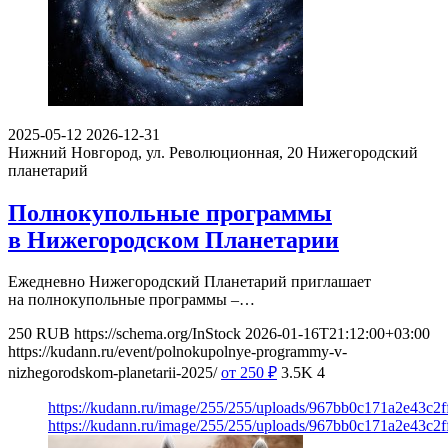
2025-05-12
2026-12-31
Нижний Новгород, ул. Революционная, 20
Нижегородский
планетарий
Полнокупольные программы
в Нижегородском Планетарии
Ежедневно Нижегородский Планетарий приглашает
на полнокупольные программы –…
250
RUB
https://schema.org/InStock
2026-01-16T21:12:00+03:00
https://kudann.ru/event/polnokupolnye-programmy-v-
nizhegorodskom-planetarii-2025/
от 250
₽
3.5K
4
https://kudann.ru/image/255/255/uploads/967bb0c171a2e43c2
https://kudann.ru/image/255/255/uploads/967bb0c171a2e43c2