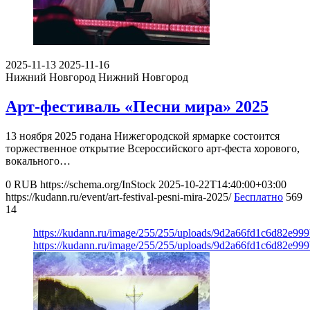
2025-11-13
2025-11-16
Нижний Новгород
Нижний Новгород
Арт-фестиваль «Песни мира» 2025
13 ноября 2025 годана Нижегородской ярмарке состоится
торжественное открытие Всероссийского арт-феста хорового,
вокального…
0
RUB
https://schema.org/InStock
2025-10-22T14:40:00+03:00
https://kudann.ru/event/art-festival-pesni-mira-2025/
Бесплатно
569
14
https://kudann.ru/image/255/255/uploads/9d2a66fd1c6d82e9
https://kudann.ru/image/255/255/uploads/9d2a66fd1c6d82e9