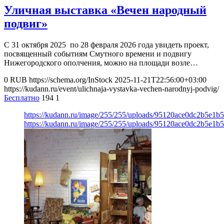
Уличная выставка «Вечен народный
подвиг»
С 31 октября 2025 по 28 февраля 2026 года увидеть проект,
посвященный событиям Смутного времени и подвигу
Нижегородского ополчения, можно на площади возле…
0
RUB
https://schema.org/InStock
2025-11-21T22:56:00+03:00
https://kudann.ru/event/ulichnaja-vystavka-vechen-narodnyj-podvig/
Бесплатно
194
1
https://kudann.ru/image/255/255/uploads/95120ace0dc2b5e1
https://kudann.ru/image/255/255/uploads/95120ace0dc2b5e1