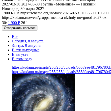
2027-03-30
2027-03-30
Группа «Мельница» — Нижний
Новгород, 30 марта 2027
1900
RUB
https://schema.org/InStock
2026-07-31T03:22:00+03:00
https://kudann.ru/event/gruppa-melnica-nizhniy-novgorod-2027-03-
30/
1 900
₽
26
1
Отображать события
Все
Сегодня, 8 августа
Завтра, 9 августа
В эти выходные
В августе
В этом году
https://kudann.ru/image/255/255/uploads/65589ae481796780
https://kudann.ru/image/255/255/uploads/65589ae481796780