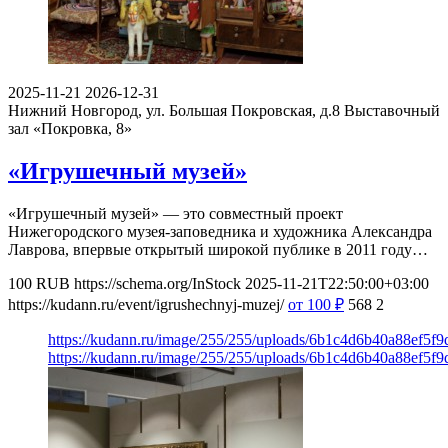
2025-11-21
2026-12-31
Нижний Новгород, ул. Большая Покровская, д.8
Выставочный
зал «Покровка, 8»
«Игрушечный музей»
«Игрушечный музей» — это совместный проект
Нижегородского музея-заповедника и художника Александра
Лаврова, впервые открытый широкой публике в 2011 году…
100
RUB
https://schema.org/InStock
2025-11-21T22:50:00+03:00
https://kudann.ru/event/igrushechnyj-muzej/
от 100
₽
568
2
https://kudann.ru/image/255/255/uploads/6b1c4d6b40a88ef5
https://kudann.ru/image/255/255/uploads/6b1c4d6b40a88ef5