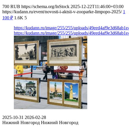
700
RUB
https://schema.org/InStock
2025-12-22T11:46:00+03:00
https://kudann.ru/event/novosti-i-aktsii-v-zooparke-limpopo-2025/
1
100
₽
1.6K
5
https://kudann.ru/image/255/255/uploads/49eed4af9e3d68ab
https://kudann.ru/image/255/255/uploads/49eed4af9e3d68ab
2025-10-31
2026-02-28
Нижний Новгород
Нижний Новгород