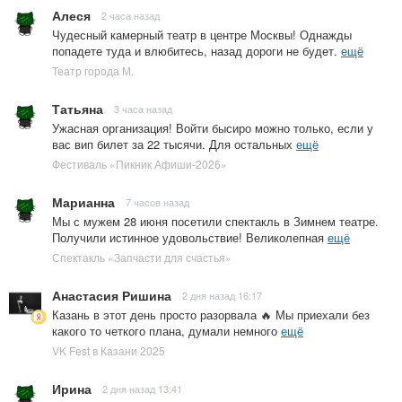
Алеся
2 часа назад
Чудесный камерный театр в центре Москвы! Однажды
попадете туда и влюбитесь, назад дороги не будет.
ещё
Театр города М.
Татьяна
3 часа назад
Ужасная организация! Войти бысиро можно только, если у
вас вип билет за 22 тысячи. Для остальных
ещё
Фестиваль «Пикник Афиши-2026»
Марианна
7 часов назад
Мы с мужем 28 июня посетили спектакль в Зимнем театре.
Получили истинное удовольствие! Великолепная
ещё
Спектакль «Запчасти для счастья»
Анастасия Ришина
2 дня назад 16:17
Казань в этот день просто разорвала 🔥 Мы приехали без
какого то четкого плана, думали немного
ещё
VK Fest в Казани 2025
Ирина
2 дня назад 13:41