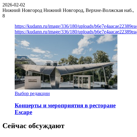
2026-02-02
Нижний Новгород
Нижний Новгород, Верхне-Волжская наб.,
8
https://kudann.ru/image/336/180/uploads/b6e7e4aacae22389e
https://kudann.ru/image/336/180/uploads/b6e7e4aacae22389e
Выбор редакции
Концерты и мероприятия в ресторане
Escape
Сейчас обсуждают