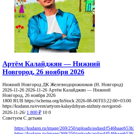
Артём Калайджян — Нижний
Новгород, 26 ноября 2026
Нижний Новгород
ДК Железнодорожников (Н. Новгород)
2026-11-26
2026-11-26
Артём Калайджян — Нижний
Новгород, 26 ноября 2026
1800
RUB
https://schema.org/InStock
2026-08-06T03:22:00+03:00
https://kudann.ru/event/artyom-kalaydzhyan-nizhniy-novgorod-
2026-11-26/
1 800
₽
10
0
Советуем С детьми
https://kudann.ru/image/269/250/uploads/asdasd/f546baaeb53
https://kudann.ru/image/269/250/uploads/asdasd/f546baaeb53