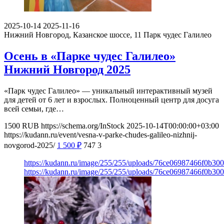
2025-10-14
2025-11-16
Нижний Новгород, Казанское шоссе, 11
Парк чудес Галилео
Осень в «Парке чудес Галилео»
Нижний Новгород 2025
«Парк чудес Галилео» — уникальный интерактивный музей
для детей от 6 лет и взрослых. Полноценный центр для досуга
всей семьи, где…
1500
RUB
https://schema.org/InStock
2025-10-14T00:00:00+03:00
https://kudann.ru/event/vesna-v-parke-chudes-galileo-nizhnij-
novgorod-2025/
1 500
₽
747
3
https://kudann.ru/image/255/255/uploads/76ce06987466f0b30
https://kudann.ru/image/255/255/uploads/76ce06987466f0b30