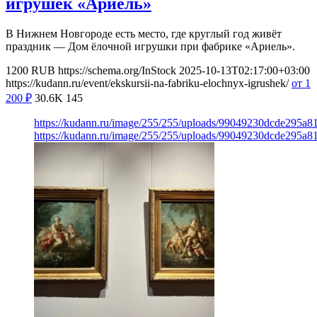
игрушек «Ариель»
В Нижнем Новгороде есть место, где круглый год живёт
праздник — Дом ёлочной игрушки при фабрике «Ариель».
1200
RUB
https://schema.org/InStock
2025-10-13T02:17:00+03:00
https://kudann.ru/event/ekskursii-na-fabriku-elochnyx-igrushek/
от 1
200
₽
30.6K
145
https://kudann.ru/image/255/255/uploads/99049230dcde295a
https://kudann.ru/image/255/255/uploads/99049230dcde295a