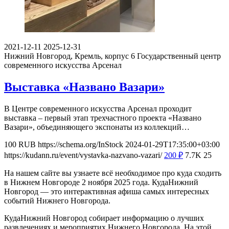
2021-12-11
2025-12-31
Нижний Новгород, Кремль, корпус 6
Государственный центр
современного искусства Арсенал
Выставка «Названо Вазари»
В Центре современного искусства Арсенал проходит
выставка – первый этап трехчастного проекта «Названо
Вазари», объединяющего экспонаты из коллекций…
100
RUB
https://schema.org/InStock
2024-01-29T17:35:00+03:00
https://kudann.ru/event/vystavka-nazvano-vazari/
200
₽
7.7K
25
На нашем сайте вы узнаете всё необходимое про куда сходить
в Нижнем Новгороде 2 ноября 2025 года. КудаНижний
Новгород — это интерактивная афиша самых интересных
событий Нижнего Новгорода.
КудаНижний Новгород собирает информацию о лучших
развлечениях и мероприятих Нижнего Новгорода. На этой