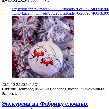
novgorod-2025/
1 500
₽
747
3
https://kudann.ru/image/255/255/uploads/76ce06987466f0b30
https://kudann.ru/image/255/255/uploads/76ce06987466f0b30
2025-10-22
2026-12-31
Нижний Новгород
Нижний Новгород, шоссе Жиркомбината,
8а, лит. Б.
Экскурсии на Фабрику елочных