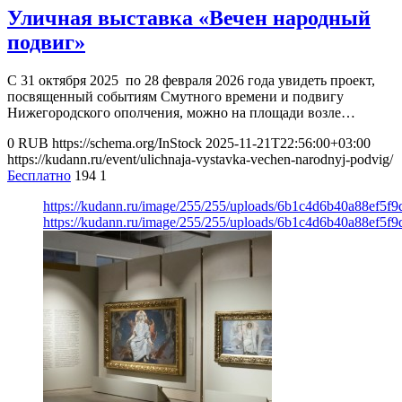
Уличная выставка «Вечен народный
подвиг»
С 31 октября 2025 по 28 февраля 2026 года увидеть проект,
посвященный событиям Смутного времени и подвигу
Нижегородского ополчения, можно на площади возле…
0
RUB
https://schema.org/InStock
2025-11-21T22:56:00+03:00
https://kudann.ru/event/ulichnaja-vystavka-vechen-narodnyj-podvig/
Бесплатно
194
1
https://kudann.ru/image/255/255/uploads/6b1c4d6b40a88ef5
https://kudann.ru/image/255/255/uploads/6b1c4d6b40a88ef5