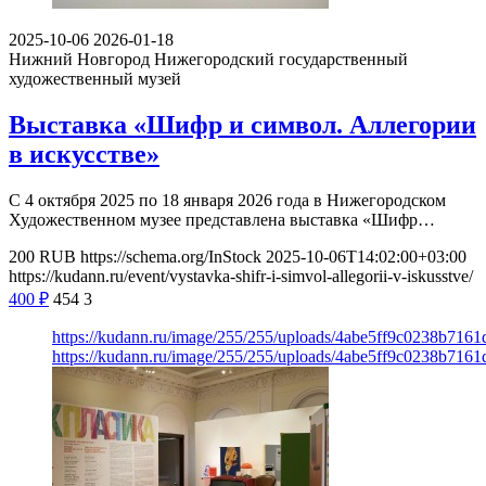
2025-10-06
2026-01-18
Нижний Новгород
Нижегородский государственный
художественный музей
Выставка «Шифр и символ. Аллегории
в искусстве»
С 4 октября 2025 по 18 января 2026 года в Нижегородском
Художественном музее представлена выставка «Шифр…
200
RUB
https://schema.org/InStock
2025-10-06T14:02:00+03:00
https://kudann.ru/event/vystavka-shifr-i-simvol-allegorii-v-iskusstve/
400
₽
454
3
https://kudann.ru/image/255/255/uploads/4abe5ff9c0238b716
https://kudann.ru/image/255/255/uploads/4abe5ff9c0238b716