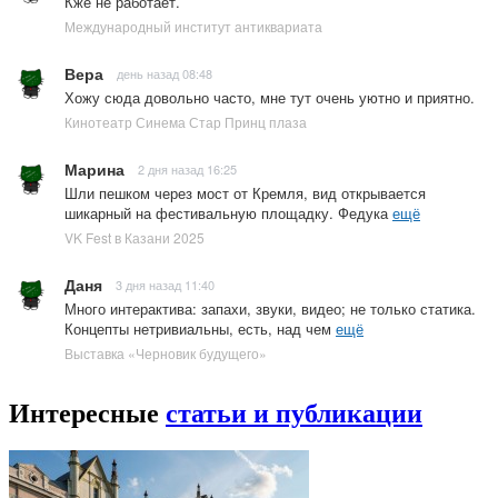
Кже не работает.
Международный институт антиквариата
Вера
день назад 08:48
Хожу сюда довольно часто, мне тут очень уютно и приятно.
Кинотеатр Синема Стар Принц плаза
Марина
2 дня назад 16:25
Шли пешком через мост от Кремля, вид открывается
шикарный на фестивальную площадку. Федука
ещё
VK Fest в Казани 2025
Даня
3 дня назад 11:40
Много интерактива: запахи, звуки, видео; не только статика.
Концепты нетривиальны, есть, над чем
ещё
Выставка «Черновик будущего»
Интересные
статьи и публикации