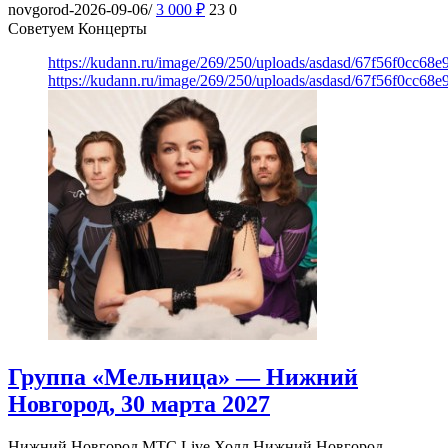
novgorod-2026-09-06/
3 000
₽
23
0
Советуем Концерты
https://kudann.ru/image/269/250/uploads/asdasd/67f56f0cc68
https://kudann.ru/image/269/250/uploads/asdasd/67f56f0cc68
Группа «Мельница» — Нижний
Новгород, 30 марта 2027
Нижний Новгород
МТС Live Холл Нижний Новгород