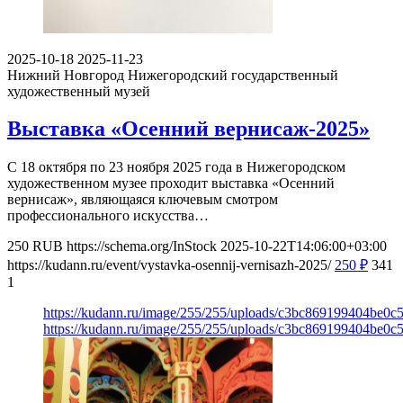
2025-10-18
2025-11-23
Нижний Новгород
Нижегородский государственный
художественный музей
Выставка «Осенний вернисаж-2025»
С 18 октября по 23 ноября 2025 года в Нижегородском
художественном музее проходит выставка «Осенний
вернисаж», являющаяся ключевым смотром
профессионального искусства…
250
RUB
https://schema.org/InStock
2025-10-22T14:06:00+03:00
https://kudann.ru/event/vystavka-osennij-vernisazh-2025/
250
₽
341
1
https://kudann.ru/image/255/255/uploads/c3bc869199404be0
https://kudann.ru/image/255/255/uploads/c3bc869199404be0