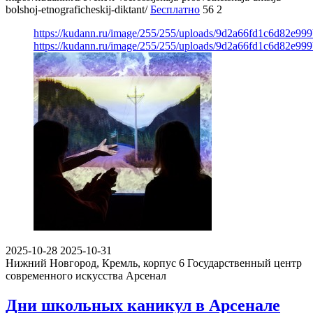
bolshoj-etnograficheskij-diktant/
Бесплатно
56
2
https://kudann.ru/image/255/255/uploads/9d2a66fd1c6d82e9
https://kudann.ru/image/255/255/uploads/9d2a66fd1c6d82e9
2025-10-28
2025-10-31
Нижний Новгород, Кремль, корпус 6
Государственный центр
современного искусства Арсенал
Дни школьных каникул в Арсенале