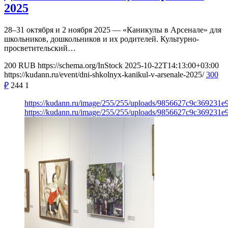
2025
28–31 октября и 2 ноября 2025 — «Каникулы в Арсенале» для
школьников, дошкольников и их родителей. Культурно-
просветительский…
200
RUB
https://schema.org/InStock
2025-10-22T14:13:00+03:00
https://kudann.ru/event/dni-shkolnyx-kanikul-v-arsenale-2025/
300
₽
244
1
https://kudann.ru/image/255/255/uploads/9856627c9c369231
https://kudann.ru/image/255/255/uploads/9856627c9c369231