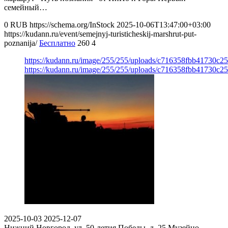
семейный…
0
RUB
https://schema.org/InStock
2025-10-06T13:47:00+03:00
https://kudann.ru/event/semejnyj-turisticheskij-marshrut-put-
poznanija/
Бесплатно
260
4
https://kudann.ru/image/255/255/uploads/c716358fbb41730c2
https://kudann.ru/image/255/255/uploads/c716358fbb41730c2
2025-10-03
2025-12-07
Нижний Новгород, ул. 50-летия Победы, д. 25
Музейно-