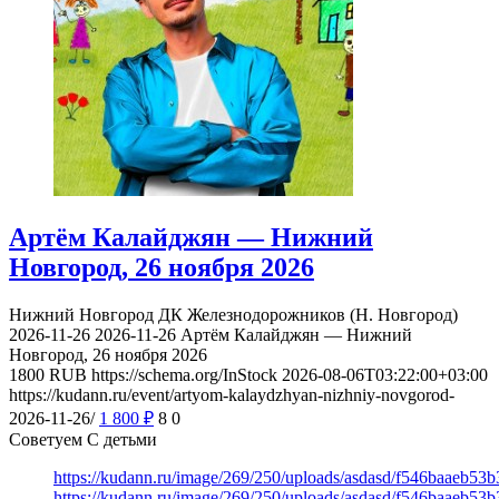
Артём Калайджян — Нижний
Новгород, 26 ноября 2026
Нижний Новгород
ДК Железнодорожников (Н. Новгород)
2026-11-26
2026-11-26
Артём Калайджян — Нижний
Новгород, 26 ноября 2026
1800
RUB
https://schema.org/InStock
2026-08-06T03:22:00+03:00
https://kudann.ru/event/artyom-kalaydzhyan-nizhniy-novgorod-
2026-11-26/
1 800
₽
8
0
Советуем С детьми
https://kudann.ru/image/269/250/uploads/asdasd/f546baaeb53
https://kudann.ru/image/269/250/uploads/asdasd/f546baaeb53