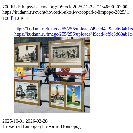
700
RUB
https://schema.org/InStock
2025-12-22T11:46:00+03:00
https://kudann.ru/event/novosti-i-aktsii-v-zooparke-limpopo-2025/
1
100
₽
1.6K
5
https://kudann.ru/image/255/255/uploads/49eed4af9e3d68ab
https://kudann.ru/image/255/255/uploads/49eed4af9e3d68ab
2025-10-31
2026-02-28
Нижний Новгород
Нижний Новгород