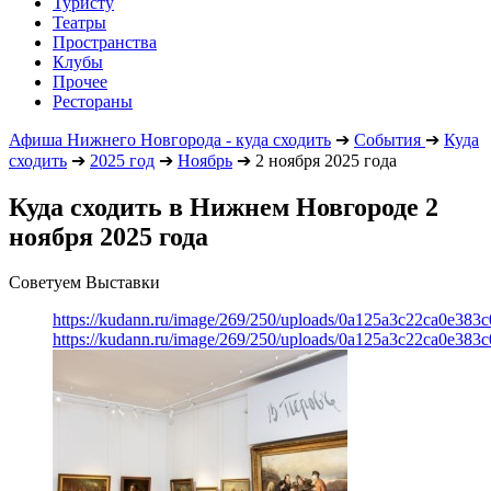
Туристу
Театры
Пространства
Клубы
Прочее
Рестораны
Афиша Нижнего Новгорода - куда сходить
➔
События
➔
Куда
сходить
➔
2025 год
➔
Ноябрь
➔
2 ноября 2025 года
Куда сходить в Нижнем Новгороде 2
ноября 2025 года
Советуем Выставки
https://kudann.ru/image/269/250/uploads/0a125a3c22ca0e38
https://kudann.ru/image/269/250/uploads/0a125a3c22ca0e38