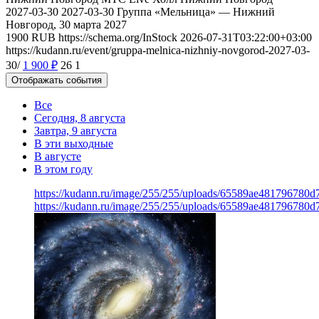
2027-03-30
2027-03-30
Группа «Мельница» — Нижний
Новгород, 30 марта 2027
1900
RUB
https://schema.org/InStock
2026-07-31T03:22:00+03:00
https://kudann.ru/event/gruppa-melnica-nizhniy-novgorod-2027-03-
30/
1 900
₽
26
1
Отображать события
Все
Сегодня, 8 августа
Завтра, 9 августа
В эти выходные
В августе
В этом году
https://kudann.ru/image/255/255/uploads/65589ae481796780
https://kudann.ru/image/255/255/uploads/65589ae481796780