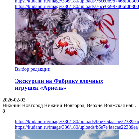
https://kudann.ru/image/336/180/uploads/76ce06987466f0b30
https://kudann.ru/image/336/180/uploads/76ce06987466f0b30
Выбор редакции
Экскурсии на Фабрику елочных
игрушек «Ариель»
2026-02-02
Нижний Новгород
Нижний Новгород, Верхне-Волжская наб.,
8
https://kudann.ru/image/336/180/uploads/b6e7e4aacae22389e
https://kudann.ru/image/336/180/uploads/b6e7e4aacae22389e