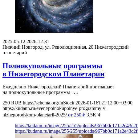
2025-05-12
2026-12-31
Нижний Новгород, ул. Революционная, 20
Нижегородский
планетарий
Полнокупольные программы
в Нижегородском Планетарии
Ежедневно Нижегородский Планетарий приглашает
на полнокупольные программы –…
250
RUB
https://schema.org/InStock
2026-01-16T21:12:00+03:00
https://kudann.ru/event/polnokupolnye-programmy-v-
nizhegorodskom-planetarii-2025/
от 250
₽
3.5K
4
https://kudann.ru/image/255/255/uploads/967bb0c171a2e43c2
https://kudann.ru/image/255/255/uploads/967bb0c171a2e43c2