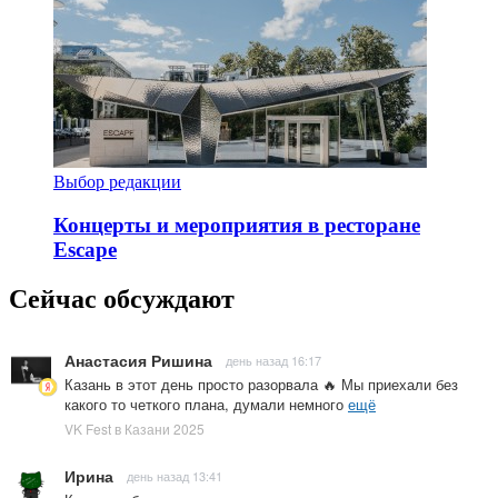
Выбор редакции
Концерты и мероприятия в ресторане
Escape
Сейчас обсуждают
Анастасия Ришина
день назад 16:17
Казань в этот день просто разорвала 🔥 Мы приехали без
какого то четкого плана, думали немного
ещё
VK Fest в Казани 2025
Ирина
день назад 13:41