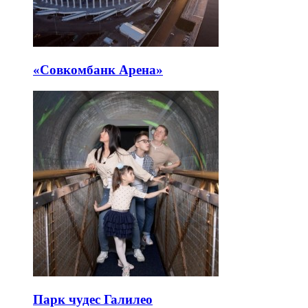
«Совкомбанк Арена⁠»
Парк чудес Галилео