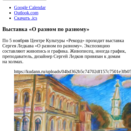
Google Calendar
Outlook.com
Скачать .ics
Выставка «О разном по разному»
По 5 ноябряв Центре Культуры «Рекорд» проходит выставка
Сергея Ледкава «О разном по разному». Экспозицию
составляют живопись и графика. Живописец, иногда график,
преподаватель, дизайнер Сергей Ледков привязан к домам
на холмах.
https://kudann.ru/uploads/04bd362b5c74702df157c7501e3fb0