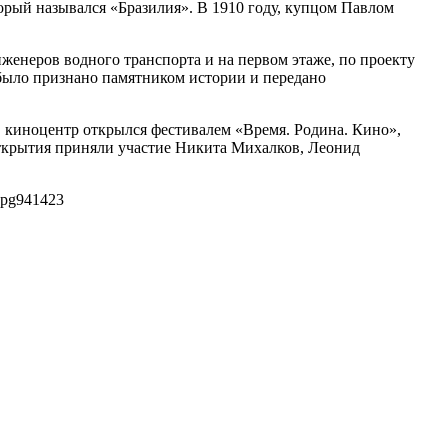
торый назывался «Бразилия». В 1910 году, купцом Павлом
нженеров водного транспорта и на первом этаже, по проекту
 было признано памятником истории и передано
г. киноцентр открылся фестивалем «Время. Родина. Кино»,
открытия приняли участие Никита Михалков, Леонид
jpg
941
423