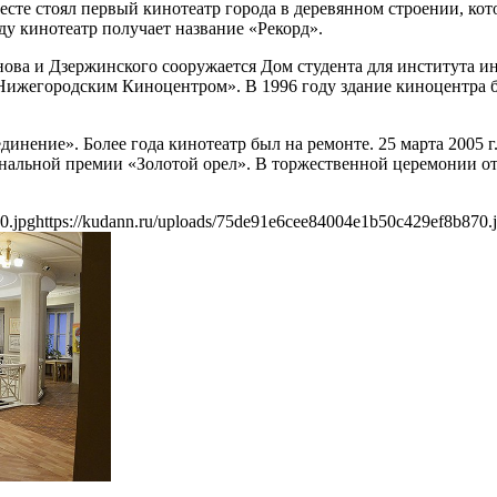
месте стоял первый кинотеатр города в деревянном строении, ко
ду кинотеатр получает название «Рекорд».
нова и Дзержинского сооружается Дом студента для института и
 «Нижегородским Киноцентром». В 1996 году здание киноцентра
динение». Более года кинотеатр был на ремонте. 25 марта 2005 
иональной премии «Золотой орел». В торжественной церемонии 
0.jpg
https://kudann.ru/uploads/75de91e6cee84004e1b50c429ef8b870.