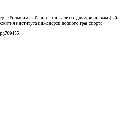
тр, с большим фойе при кинозале и с двухуровневым фойе —
щежития института инженеров водного транспорта.
jpg
789
455