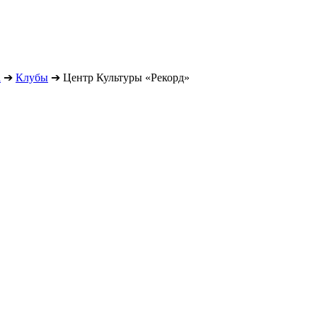
а
➔
Клубы
➔
Центр Культуры «Рекорд»