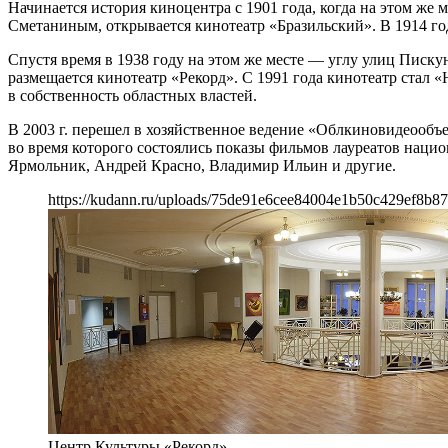
Начинается история киноцентра с 1901 года, когда на этом же 
Сметаниным, открывается кинотеатр «Бразильский». В 1914 го
Спустя время в 1938 году на этом же месте — углу улиц Писку
размещается кинотеатр «Рекорд». С 1991 года кинотеатр стал
в собственность областных властей.
В 2003 г. перешел в хозяйственное ведение «Облкиновидеообъе
во время которого состоялись показы фильмов лауреатов нац
Ярмольник, Андрей Красно, Владимир Ильин и другие.
https://kudann.ru/uploads/75de91e6cee84004e1b50c429ef8b87
Центр Культуры «Рекорд»