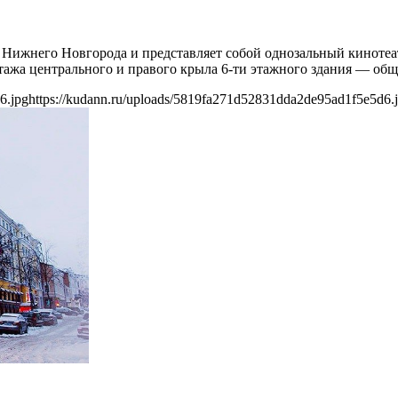
 Нижнего Новгорода и представляет собой однозальный кинотеа
этажа центрального и правого крыла 6-ти этажного здания — об
6.jpg
https://kudann.ru/uploads/5819fa271d52831dda2de95ad1f5e5d6.