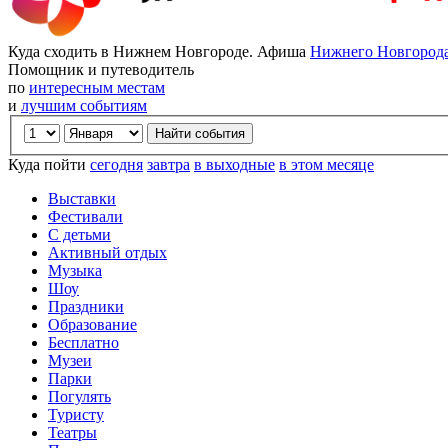
Куда сходить в Нижнем Новгороде. Афиша
Нижнего Новгород
Помощник и путеводитель
по
интересным местам
и
лучшим событиям
Куда пойти
сегодня
завтра
в выходные
в этом месяце
Выставки
Фестивали
С детьми
Активный отдых
Музыка
Шоу
Праздники
Образование
Бесплатно
Музеи
Парки
Погулять
Туристу
Театры