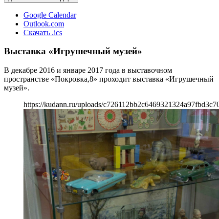
Google Calendar
Outlook.com
Скачать .ics
Выставка «Игрушечный музей»
В декабре 2016 и январе 2017 года в выставочном
пространстве «Покровка,8» проходит выставка «Игрушечный
музей».
https://kudann.ru/uploads/c726112bb2c6469321324a97fbd3c70