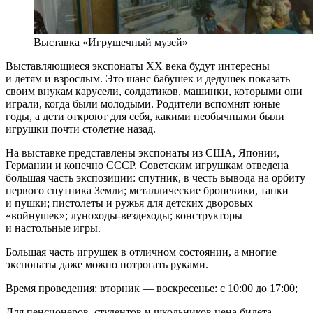
Выставка «Игрушечный музей»
Выставляющиеся экспонаты XX века будут интересны
и детям и взрослым. Это шанс бабушек и дедушек показать
своим внукам карусели, солдатиков, машинки, которыми они
играли, когда были молодыми. Родители вспомнят юные
годы, а дети откроют для себя, какими необычными были
игрушки почти столетие назад.
На выставке представлены экспонаты из США, Японии,
Германии и конечно СССР. Советским игрушкам отведена
большая часть экспозиции: спутник, в честь вывода на орбиту
первого спутника Земли; металлические броневики, танки
и пушки; пистолеты и ружья для детских дворовых
«войнушек»; луноходы-вездеходы; конструкторы
и настольные игры.
Большая часть игрушек в отличном состоянии, а многие
экспонаты даже можно потрогать руками.
Время проведения: вторник — воскресенье: с 10:00 до 17:00;
Для пенсионеров, студентов и школьников цена билета —