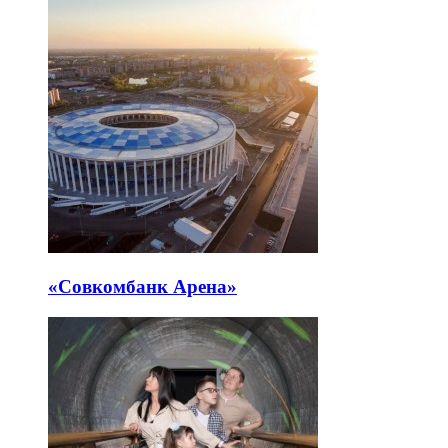
«Совкомбанк Арена⁠»