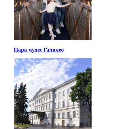
Парк чудес Галилео