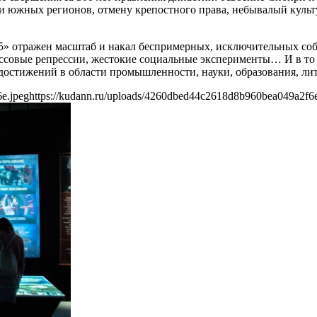
сии южных регионов, отмену крепостного права, небывалый куль
945» отражен масштаб и накал беспримерных, исключительных с
ассовые репрессии, жестокие социальные эксперименты… И в то 
достижений в области промышленности, науки, образования, лит
e.jpeg
https://kudann.ru/uploads/4260dbed44c2618d8b960bea049a2f6e