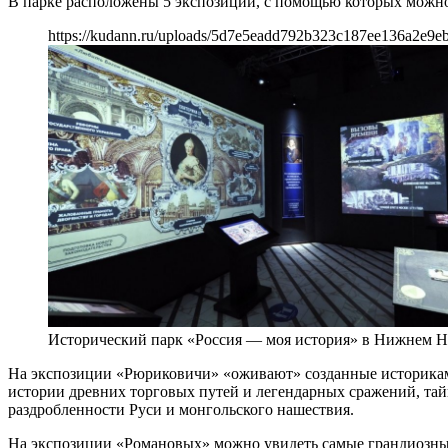
В парке расположены 5 экспозиций, с помощью которых можно 
https://kudann.ru/uploads/5d7e5eadd792b323c187ee136a2e9eb
Исторический парк «Россия — моя история» в Нижнем Н
На экспозиции «Рюриковичи» «оживают» созданные историкам
истории древних торговых путей и легендарных сражений, тай
раздробленности Руси и монгольского нашествия.
На экспозиции «Романовых» можно увидеть самые грандиозные