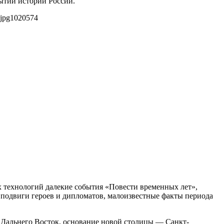
ытий истории России.
jpg
1020
574
 технологий далекие события «Повести временных лет»,
 подвиги героев и дипломатов, малоизвестные факты периода
 Дальнего Восток, основание новой столицы — Санкт-