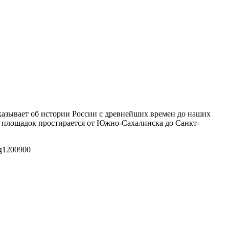
азывает об истории России с древнейших времен до наших
 площадок простирается от Южно-Сахалинска до Санкт-
g
1200
900