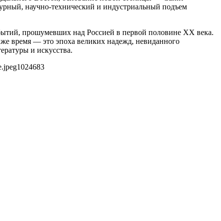
турный, научно-технический и индустриальный подъем
обытий, прошумевших над Россией в первой половине XX века.
же время — это эпоха великих надежд, невиданного
ературы и искусства.
.jpeg
1024
683