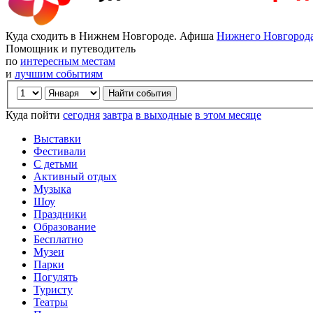
Куда сходить в Нижнем Новгороде. Афиша
Нижнего Новгород
Помощник и путеводитель
по
интересным местам
и
лучшим событиям
Куда пойти
сегодня
завтра
в выходные
в этом месяце
Выставки
Фестивали
С детьми
Активный отдых
Музыка
Шоу
Праздники
Образование
Бесплатно
Музеи
Парки
Погулять
Туристу
Театры