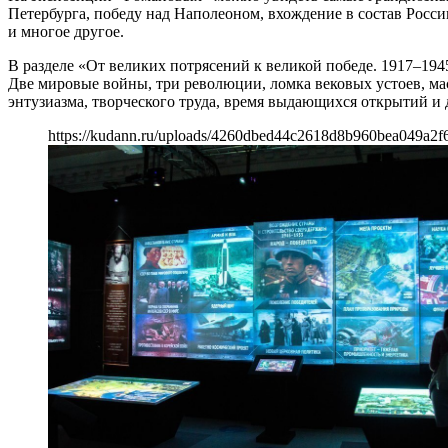
Петербурга, победу над Наполеоном, вхождение в состав Рос
и многое другое.
В разделе «От великих потрясений к великой победе. 1917–1
Две мировые войны, три революции, ломка вековых устоев, м
энтузиазма, творческого труда, время выдающихся открытий и 
https://kudann.ru/uploads/4260dbed44c2618d8b960bea049a2f6