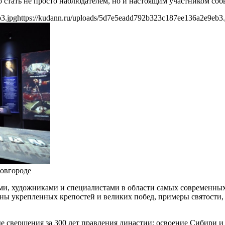
стать не просто наблюдателем, но и настоящим участником соб
3.jpg
https://kudann.ru/uploads/5d7e5eadd792b323c187ee136a2e9eb3.
овгороде
и, художниками и специалистами в области самых современных
ны укрепленных крепостей и великих побед, примеры святости,
 свершения за 300 лет правления династии: освоение Сибири и