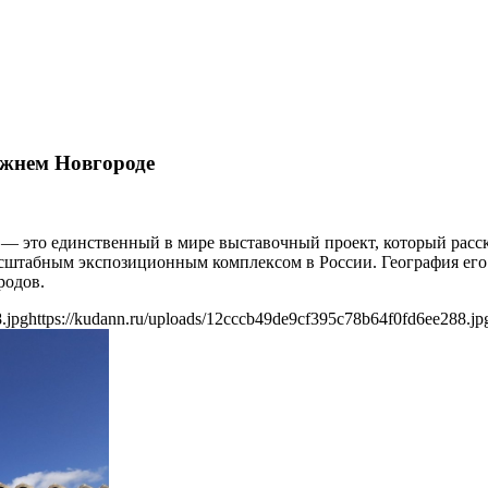
ижнем Новгороде
 это единственный в мире выставочный проект, который расск
асштабным экспозиционным комплексом в России. География его
родов.
.jpg
https://kudann.ru/uploads/12cccb49de9cf395c78b64f0fd6ee288.jp