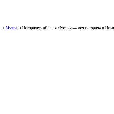
а
➔
Музеи
➔
Исторический парк «Россия — моя история» в Ниж