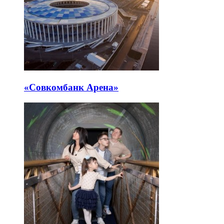
«Совкомбанк Арена⁠»