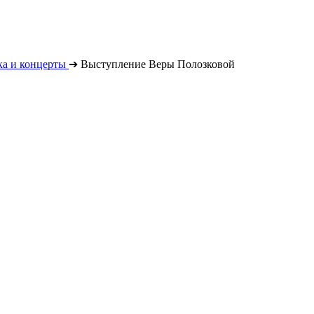
а и концерты
➔
Выступление Веры Полозковой