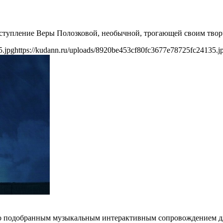
выступление Веры Полозковой, необычной, трогающей своим тво
5.jpg
https://kudann.ru/uploads/8920be453cf80fc3677e78725fc24135.j
сно подобранным музыкальным интерактивным сопровождением д