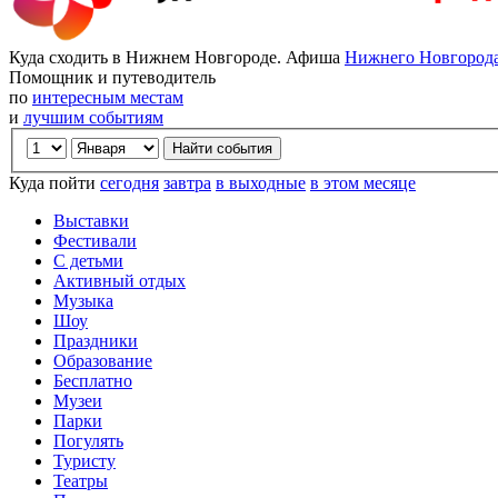
Куда сходить в Нижнем Новгороде. Афиша
Нижнего Новгород
Помощник и путеводитель
по
интересным местам
и
лучшим событиям
Куда пойти
сегодня
завтра
в выходные
в этом месяце
Выставки
Фестивали
С детьми
Активный отдых
Музыка
Шоу
Праздники
Образование
Бесплатно
Музеи
Парки
Погулять
Туристу
Театры