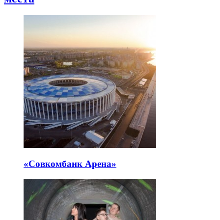
«Совкомбанк Арена⁠»