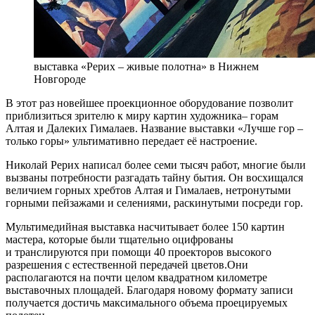
выставка «Рерих – живые полотна» в Нижнем
Новгороде
В этот раз новейшее проекционное оборудование позволит
приблизиться зрителю к миру картин художника– горам
Алтая и Далеких Гималаев. Название выставки «Лучше гор –
только горы» ультимативно передает её настроение.
Николай Рерих написал более семи тысяч работ, многие были
вызваны потребности разгадать тайну бытия. Он восхищался
величием горных хребтов Алтая и Гималаев, нетронутыми
горными пейзажами и селениями, раскинутыми посреди гор.
Мультимедийная выставка насчитывает более 150 картин
мастера, которые были тщательно оцифрованы
и транслируются при помощи 40 проекторов высокого
разрешения с естественной передачей цветов.Они
располагаются на почти целом квадратном километре
выставочных площадей. Благодаря новому формату записи
получается достичь максимального объема проецируемых