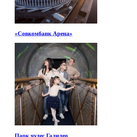
«Совкомбанк Арена⁠»
Парк чудес Галилео