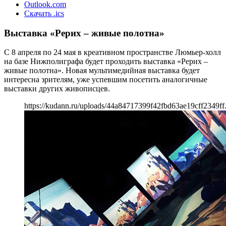
Outlook.com
Скачать .ics
Выставка «Рерих – живые полотна»
C 8 апреля по 24 мая в креативном пространстве Люмьер-холл
на базе Нижполиграфа будет проходить выставка «Рерих –
живые полотна». Новая мультимедийная выставка будет
интересна зрителям, уже успевшим посетить аналогичные
выставки других живописцев.
https://kudann.ru/uploads/44a84717399f42fbd63ae19cff2349ff