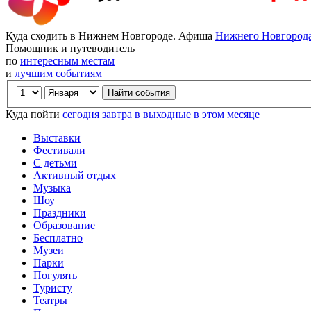
Куда сходить в Нижнем Новгороде. Афиша
Нижнего Новгород
Помощник и путеводитель
по
интересным местам
и
лучшим событиям
Куда пойти
сегодня
завтра
в выходные
в этом месяце
Выставки
Фестивали
С детьми
Активный отдых
Музыка
Шоу
Праздники
Образование
Бесплатно
Музеи
Парки
Погулять
Туристу
Театры