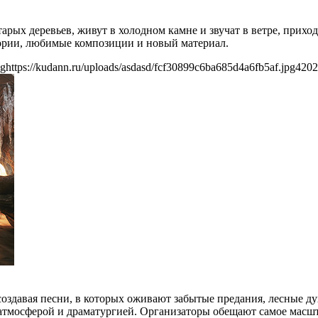
тарых деревьев, живут в холодном камне и звучат в ветре, при
тории, любимые композиции и новый материал.
pg
https://kudann.ru/uploads/asdasd/fcf30899c6ba685d4a6fb5af.jpg
420
2
создавая песни, в которых оживают забытые предания, лесные д
 атмосферой и драматургией. Организаторы обещают самое мас