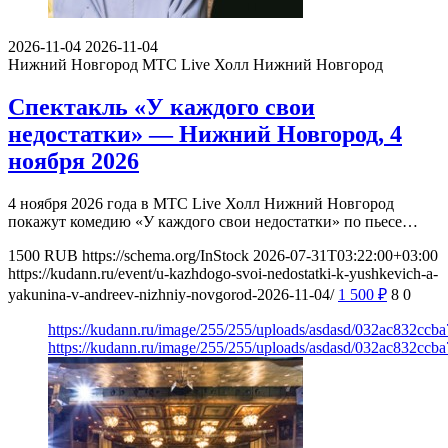
2026-11-04
2026-11-04
Нижний Новгород
МТС Live Холл Нижний Новгород
Спектакль «У каждого свои
недостатки» — Нижний Новгород, 4
ноября 2026
4 ноября 2026 года в МТС Live Холл Нижний Новгород
покажут комедию «У каждого свои недостатки» по пьесе…
1500
RUB
https://schema.org/InStock
2026-07-31T03:22:00+03:00
https://kudann.ru/event/u-kazhdogo-svoi-nedostatki-k-yushkevich-a-
yakunina-v-andreev-nizhniy-novgorod-2026-11-04/
1 500
₽
8
0
https://kudann.ru/image/255/255/uploads/asdasd/032ac832ccb
https://kudann.ru/image/255/255/uploads/asdasd/032ac832ccb