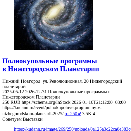
Полнокупольные программы
в Нижегородском Планетарии
Нижний Новгород, ул. Революционная, 20
Нижегородский
планетарий
2025-05-12
2026-12-31
Полнокупольные программы в
Нижегородском Планетарии
250
RUB
https://schema.org/InStock
2026-01-16T21:12:00+03:00
https://kudann.ru/event/polnokupolnye-programmy-v-
nizhegorodskom-planetarii-2025/
от 250
₽
3.5K
4
Советуем Выставки
https://kudann.ru/image/269/250/uploads/0a125a3c22ca0e38