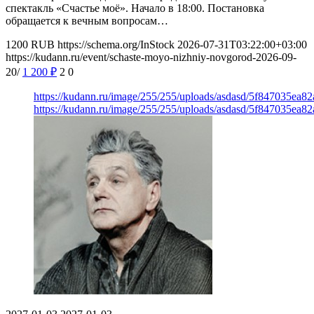
спектакль «Счастье моё». Начало в 18:00. Постановка
обращается к вечным вопросам…
1200
RUB
https://schema.org/InStock
2026-07-31T03:22:00+03:00
https://kudann.ru/event/schaste-moyo-nizhniy-novgorod-2026-09-
20/
1 200
₽
2
0
https://kudann.ru/image/255/255/uploads/asdasd/5f847035ea8
https://kudann.ru/image/255/255/uploads/asdasd/5f847035ea8