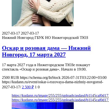
2027-03-17
2027-03-17
Нижний Новгород
ГБУК НО Нижегородский ТЮЗ
Оскар и розовая дама — Нижний
Новгород, 17 марта 2027
17 марта 2027 года в Нижегородском ТЮЗе покажут
спектакль «Оскар и розовая дама». Начало в 19:00.
2500
RUB
https://schema.org/InStock
2026-07-31T03:22:00+03:00
https://kudann.ru/event/oskar-i-rozovaya-dama-nizhniy-novgorod-
2027-03-17/
2 500
₽
1
0
https://kudann.ru/image/255/255/uploads/asdasd/b1145caf0d1
https://kudann.ru/image/255/255/uploads/asdasd/b1145caf0d1