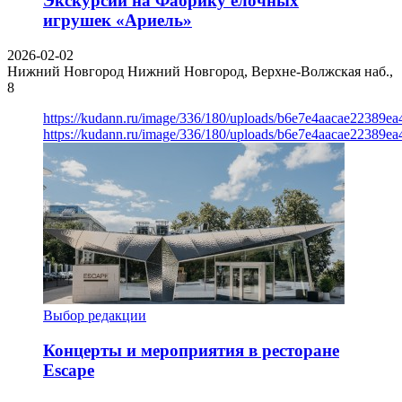
Экскурсии на Фабрику елочных
игрушек «Ариель»
2026-02-02
Нижний Новгород
Нижний Новгород, Верхне-Волжская наб.,
8
https://kudann.ru/image/336/180/uploads/b6e7e4aacae22389e
https://kudann.ru/image/336/180/uploads/b6e7e4aacae22389e
Выбор редакции
Концерты и мероприятия в ресторане
Escape