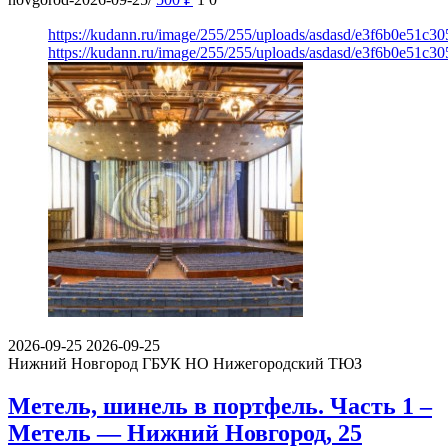
https://kudann.ru/image/255/255/uploads/asdasd/e3f6b0e51c3
https://kudann.ru/image/255/255/uploads/asdasd/e3f6b0e51c3
2026-09-25
2026-09-25
Нижний Новгород
ГБУК НО Нижегородский ТЮЗ
Метель, шинель в портфель. Часть 1 –
Метель — Нижний Новгород, 25