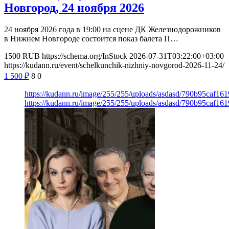
Новгород, 24 ноября 2026
24 ноября 2026 года в 19:00 на сцене ДК Железнодорожников
в Нижнем Новгороде состоится показ балета П…
1500
RUB
https://schema.org/InStock
2026-07-31T03:22:00+03:00
https://kudann.ru/event/schelkunchik-nizhniy-novgorod-2026-11-24/
1 500
₽
8
0
https://kudann.ru/image/255/255/uploads/asdasd/790b95caf16
https://kudann.ru/image/255/255/uploads/asdasd/790b95caf16