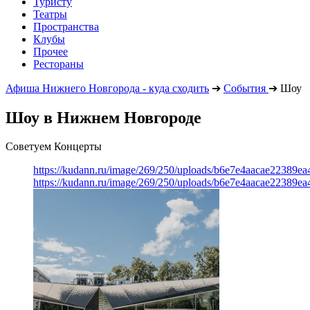
Туристу
Театры
Пространства
Клубы
Прочее
Рестораны
Афиша Нижнего Новгорода - куда сходить
➔
События
➔
Шоу
Шоу в Нижнем Новгороде
Советуем Концерты
https://kudann.ru/image/269/250/uploads/b6e7e4aacae22389e
https://kudann.ru/image/269/250/uploads/b6e7e4aacae22389e