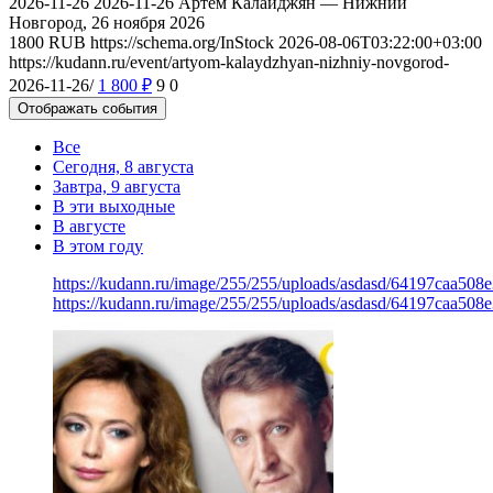
2026-11-26
2026-11-26
Артём Калайджян — Нижний
Новгород, 26 ноября 2026
1800
RUB
https://schema.org/InStock
2026-08-06T03:22:00+03:00
https://kudann.ru/event/artyom-kalaydzhyan-nizhniy-novgorod-
2026-11-26/
1 800
₽
9
0
Отображать события
Все
Сегодня, 8 августа
Завтра, 9 августа
В эти выходные
В августе
В этом году
https://kudann.ru/image/255/255/uploads/asdasd/64197caa508
https://kudann.ru/image/255/255/uploads/asdasd/64197caa508