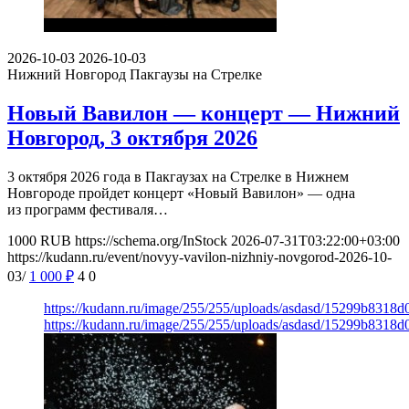
2026-10-03
2026-10-03
Нижний Новгород
Пакгаузы на Стрелке
Новый Вавилон — концерт — Нижний
Новгород, 3 октября 2026
3 октября 2026 года в Пакгаузах на Стрелке в Нижнем
Новгороде пройдет концерт «Новый Вавилон» — одна
из программ фестиваля…
1000
RUB
https://schema.org/InStock
2026-07-31T03:22:00+03:00
https://kudann.ru/event/novyy-vavilon-nizhniy-novgorod-2026-10-
03/
1 000
₽
4
0
https://kudann.ru/image/255/255/uploads/asdasd/15299b8318
https://kudann.ru/image/255/255/uploads/asdasd/15299b8318