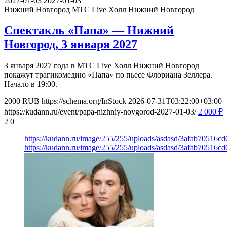
2027-01-03
2027-01-03
Нижний Новгород
МТС Live Холл Нижний Новгород
Спектакль «Папа» — Нижний
Новгород, 3 января 2027
3 января 2027 года в МТС Live Холл Нижний Новгород
покажут трагикомедию «Папа» по пьесе Флориана Зеллера.
Начало в 19:00.
2000
RUB
https://schema.org/InStock
2026-07-31T03:22:00+03:00
https://kudann.ru/event/papa-nizhniy-novgorod-2027-01-03/
2 000
₽
2
0
https://kudann.ru/image/255/255/uploads/asdasd/3afab70516c
https://kudann.ru/image/255/255/uploads/asdasd/3afab70516c