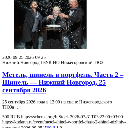
2026-09-25
2026-09-25
Нижний Новгород
ГБУК НО Нижегородский ТЮЗ
Метель, шинель в портфель. Часть 2 –
Шинель — Нижний Новгород, 25
сентября 2026
25 сентября 2026 года в 12:00 на сцене Нижегородского
ТЮЗа …
500
RUB
https://schema.org/InStock
2026-07-31T03:22:00+03:00
https://kudann.ru/event/metel-shinel-v-portfel-chast-2-shinel-nizhniy-
novgorod-2026-09-25/
500
₽
1
0