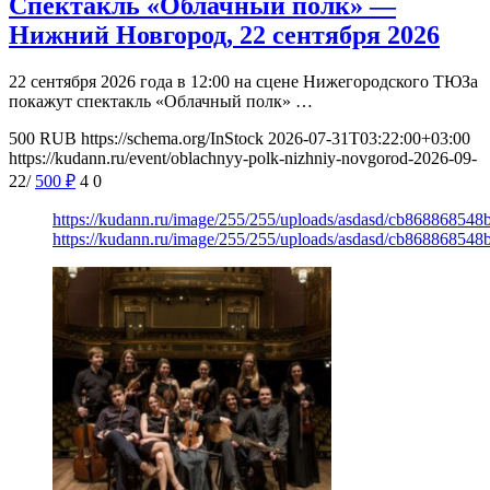
Спектакль «Облачный полк» —
Нижний Новгород, 22 сентября 2026
22 сентября 2026 года в 12:00 на сцене Нижегородского ТЮЗа
покажут спектакль «Облачный полк» …
500
RUB
https://schema.org/InStock
2026-07-31T03:22:00+03:00
https://kudann.ru/event/oblachnyy-polk-nizhniy-novgorod-2026-09-
22/
500
₽
4
0
https://kudann.ru/image/255/255/uploads/asdasd/cb86886854
https://kudann.ru/image/255/255/uploads/asdasd/cb86886854