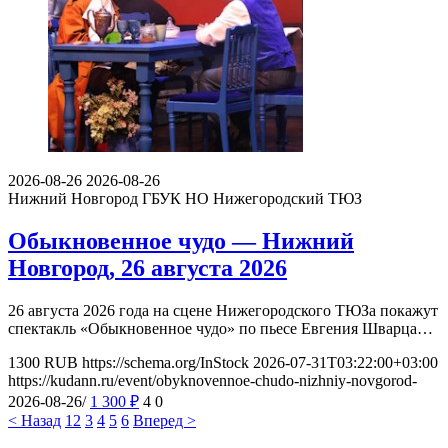
2026-08-26
2026-08-26
Нижний Новгород
ГБУК НО Нижегородский ТЮЗ
Обыкновенное чудо — Нижний
Новгород, 26 августа 2026
26 августа 2026 года на сцене Нижегородского ТЮЗа покажут
спектакль «Обыкновенное чудо» по пьесе Евгения Шварца…
1300
RUB
https://schema.org/InStock
2026-07-31T03:22:00+03:00
https://kudann.ru/event/obyknovennoe-chudo-nizhniy-novgorod-
2026-08-26/
1 300
₽
4
0
< Назад
1
2
3
4
5
6
Вперед >