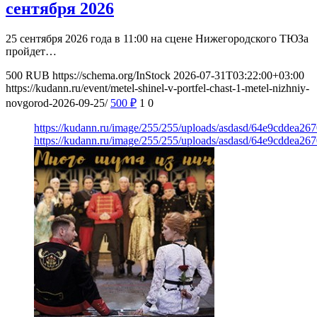
сентября 2026
25 сентября 2026 года в 11:00 на сцене Нижегородского ТЮЗа
пройдет…
500
RUB
https://schema.org/InStock
2026-07-31T03:22:00+03:00
https://kudann.ru/event/metel-shinel-v-portfel-chast-1-metel-nizhniy-
novgorod-2026-09-25/
500
₽
1
0
https://kudann.ru/image/255/255/uploads/asdasd/64e9cddea26
https://kudann.ru/image/255/255/uploads/asdasd/64e9cddea26