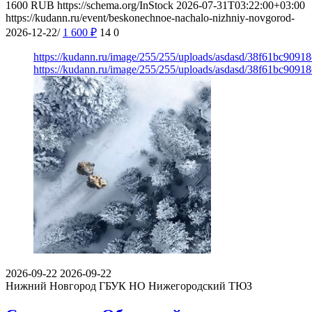
1600
RUB
https://schema.org/InStock
2026-07-31T03:22:00+03:00
https://kudann.ru/event/beskonechnoe-nachalo-nizhniy-novgorod-
2026-12-22/
1 600
₽
14
0
https://kudann.ru/image/255/255/uploads/asdasd/38f61bc9091
https://kudann.ru/image/255/255/uploads/asdasd/38f61bc9091
2026-09-22
2026-09-22
Нижний Новгород
ГБУК НО Нижегородский ТЮЗ