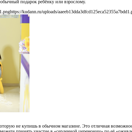
необычный подарок ребёнку или взрослому.
1.png
https://kudann.ru/uploads/aaeeb13dda3dfcd125eca52355a7bdd1.
 которую не купишь в обычном магазине. Это отличная возможно
ы можете принять участие в «сердечной церемонии» по её «ожив