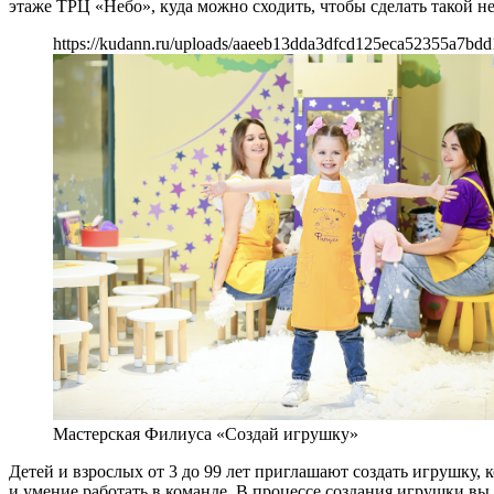
этаже ТРЦ «Небо», куда можно сходить, чтобы сделать такой 
https://kudann.ru/uploads/aaeeb13dda3dfcd125eca52355a7bdd
Мастерская Филиуса «Создай игрушку»
Детей и взрослых от 3 до 99 лет приглашают создать игрушку,
и умение работать в команде. В процессе создания игрушки в