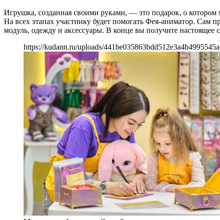
Игрушка, созданная своими руками, — это подарок, о котором 
На всех этапах участнику будет помогать Фея-аниматор. Сам 
модуль, одежду и аксессуары. В конце вы получите настоящее 
https://kudann.ru/uploads/441be035863bdd512e3a4b4995545a