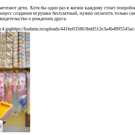
мечтают дети. Хотя бы один раз в жизни каждому стоит попробо
процесс создания игрушки бесплатный, нужно оплатить только с
свидетельство о рождении друга.
c4.jpg
https://kudann.ru/uploads/441be035863bdd512e3a4b4995545ac4