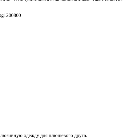
pg
1200
800
склюзивную одежду для плюшевого друга.