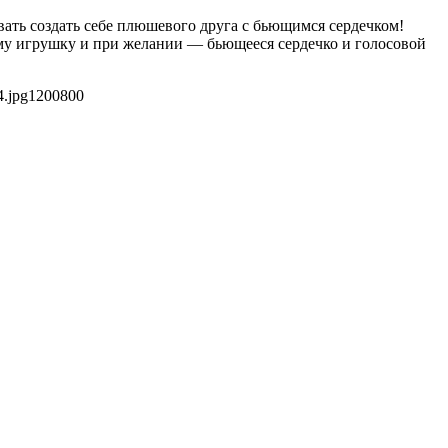
вать создать себе плюшевого друга с бьющимся сердечком!
аму игрушку и при желании — бьющееся сердечко и голосовой
.jpg
1200
800