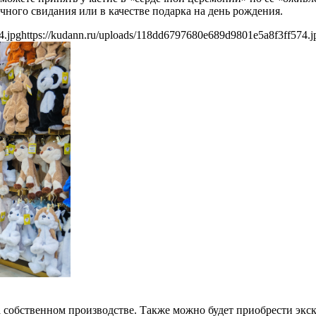
чного свидания или в качестве подарка на день рождения.
4.jpg
https://kudann.ru/uploads/118dd6797680e689d9801e5a8f3ff574.j
а собственном производстве. Также можно будет приобрести эк