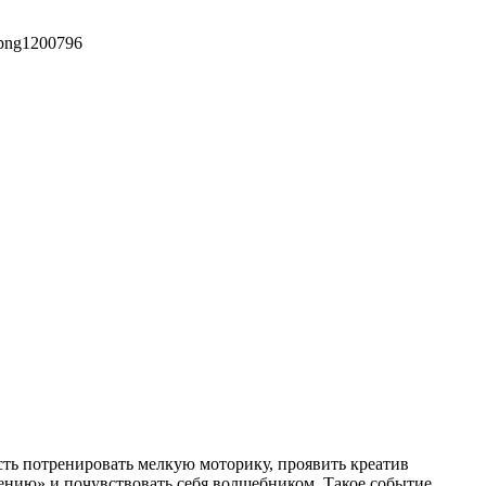
png
1200
796
сть потренировать мелкую моторику, проявить креатив
лению» и почувствовать себя волшебником. Такое событие