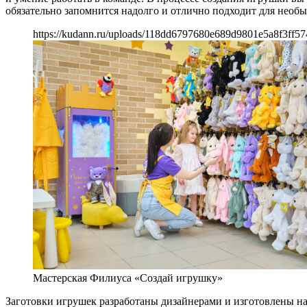
обязательно запомнится надолго и отлично подходит для необы
https://kudann.ru/uploads/118dd6797680e689d9801e5a8f3ff57
Мастерская Филиуса «Создай игрушку»
Заготовки игрушек разработаны дизайнерами и изготовлены н