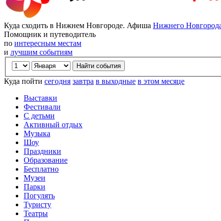
Куда сходить в Нижнем Новгороде. Афиша
Нижнего Новгород
Помощник и путеводитель
по
интересным местам
и
лучшим событиям
Куда пойти
сегодня
завтра
в выходные
в этом месяце
Выставки
Фестивали
С детьми
Активный отдых
Музыка
Шоу
Праздники
Образование
Бесплатно
Музеи
Парки
Погулять
Туристу
Театры