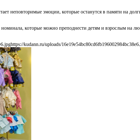
ает неповторимые эмоции, которые останутся в памяти на долги
 номинала, которые можно преподнести детям и взрослым на лю
6.jpg
https://kudann.ru/uploads/16e19e54bc80cd6fb196002984bc38e6.