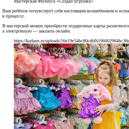
Мастерская Филиуса «Создай игрушку»
Ваш ребёнок почувствует себя настоящим волшебником и испыт
в процессе.
В мастерской можно приобрести подарочные карты различного
а электронную — заказать онлайн.
https://kudann.ru/uploads/16e19e54bc80cd6fb196002984bc38e