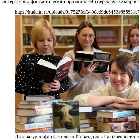
литературно-фантастический праздник «На перекрестке миров
https://kudann.ru/uploads/0175273cf3498ed9de6453a665831c7
Литературно-фантастический праздник «На перекрестке 