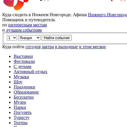
Куда сходить в Нижнем Новгороде. Афиша
Нижнего Новгород
Помощник и путеводитель
по
интересным местам
и
лучшим событиям
Куда пойти
сегодня
завтра
в выходные
в этом месяце
Выставки
Фестивали
С детьми
Активный отдых
Музыка
Шоу
Праздники
Образование
Бесплатно
Музеи
Парки
Погулять
Туристу
Театры