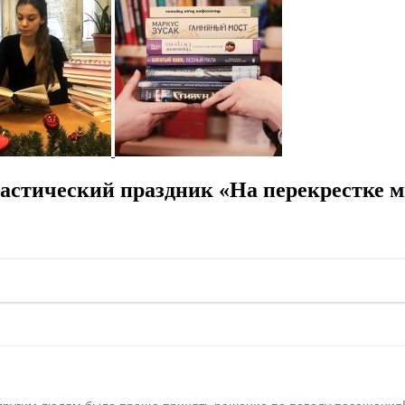
астический праздник «На перекрестке 
ругим людям было проще принять решение по поводу посещения! Ра