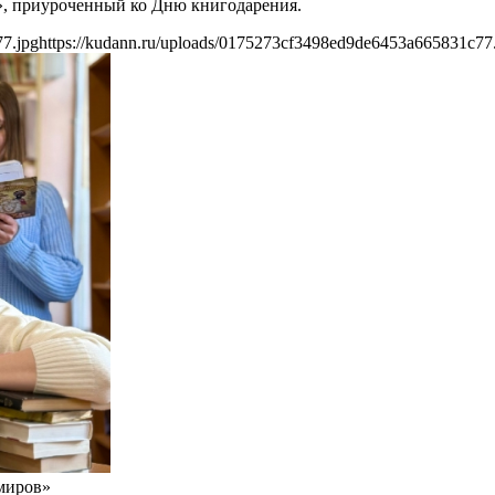
», приуроченный ко Дню книгодарения.
7.jpg
https://kudann.ru/uploads/0175273cf3498ed9de6453a665831c77
миров»