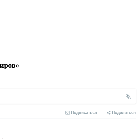
миров»
Подписаться
Поделиться
сскажите о том, что стоит знать тем, кто только планирует