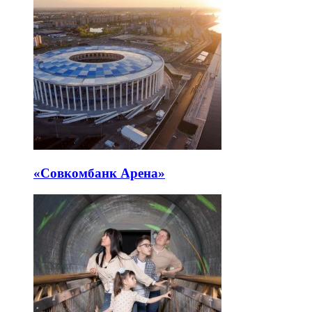
«Совкомбанк Арена⁠»