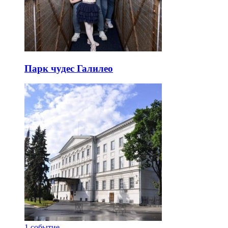
Парк чудес Галилео
1
событие