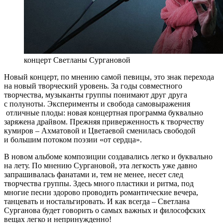
концерт Светланы Сургановой
Новый концерт, по мнению самой певицы, это знак перехода
на новый творческий уровень. За годы совместного
творчества, музыканты группы понимают друг друга
с полуноты. Эксперименты и свобода самовыражения
отличные плоды: новая концертная программа буквально
заряжена драйвом. Прежняя приверженность к творчеству
кумиров – Ахматовой и Цветаевой сменилась свободой
и большим потоком поэзии «от сердца».
В новом альбоме композиции создавались легко и буквально
на лету. По мнению Сургановой, эта легкость уже давно
запрашивалась фанатами и, тем не менее, несет след
творчества группы. Здесь много пластики и ритма, под
многие песни здорово проводить романтические вечера,
танцевать и ностальгировать. И как всегда – Светлана
Сурганова будет говорить о самых важных и философских
вещах легко и непринужденно!