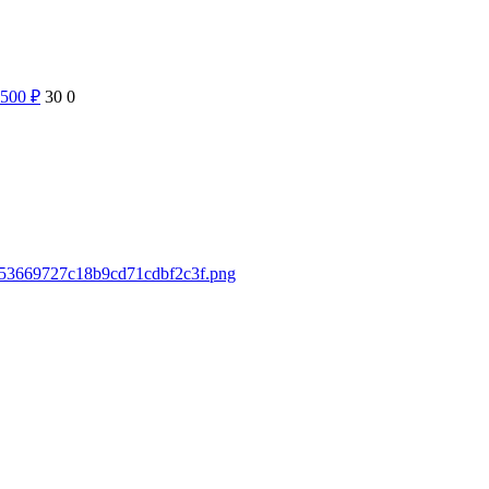
 500
₽
30
0
fa53669727c18b9cd71cdbf2c3f.png