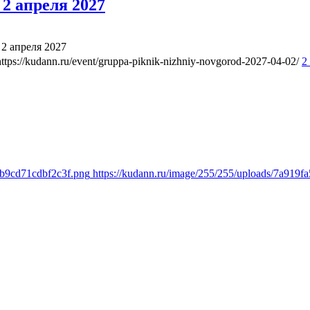
2 апреля 2027
2 апреля 2027
https://kudann.ru/event/gruppa-piknik-nizhniy-novgorod-2027-04-02/
2
8b9cd71cdbf2c3f.png
https://kudann.ru/image/255/255/uploads/7a919