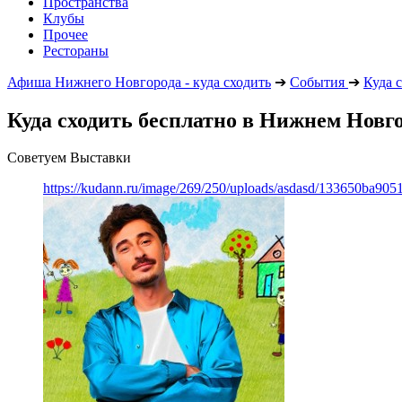
Пространства
Клубы
Прочее
Рестораны
Афиша Нижнего Новгорода - куда сходить
➔
События
➔
Куда 
Куда сходить бесплатно в Нижнем Новго
Советуем Выставки
https://kudann.ru/image/269/250/uploads/asdasd/133650ba90