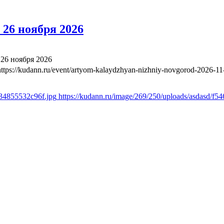
26 ноября 2026
26 ноября 2026
https://kudann.ru/event/artyom-kalaydzhyan-nizhniy-novgorod-2026-11
b34855532c96f.jpg
https://kudann.ru/image/269/250/uploads/asdasd/f