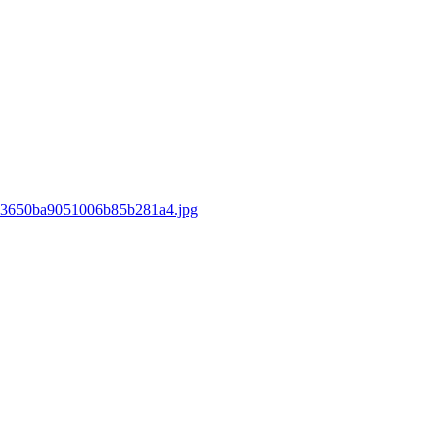
/133650ba9051006b85b281a4.jpg