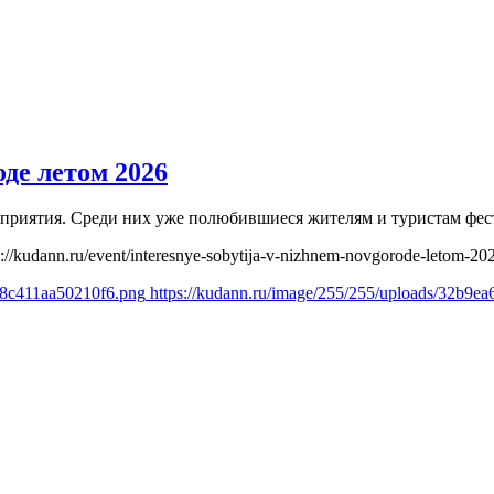
де летом 2026
оприятия. Среди них уже полюбившиеся жителям и туристам фе
s://kudann.ru/event/interesnye-sobytija-v-nizhnem-novgorode-letom-20
78c411aa50210f6.png
https://kudann.ru/image/255/255/uploads/32b9