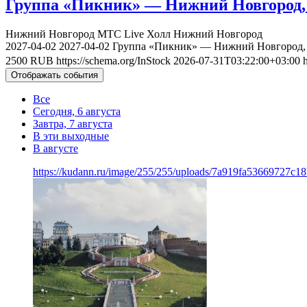
Группа «Пикник» — Нижний Новгород, 
Нижний Новгород
МТС Live Холл Нижний Новгород
2027-04-02
2027-04-02
Группа «Пикник» — Нижний Новгород, 
2500
RUB
https://schema.org/InStock
2026-07-31T03:22:00+03:00
Отображать события
Все
Сегодня, 6 августа
Завтра, 7 августа
В эти выходные
В августе
https://kudann.ru/image/255/255/uploads/7a919fa53669727c1