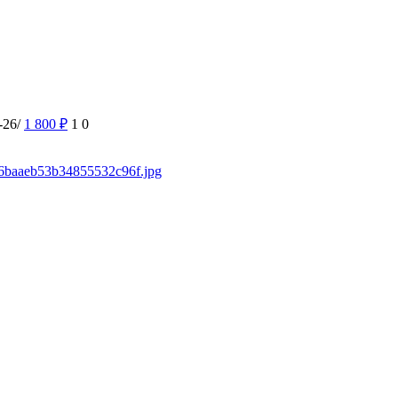
-26/
1 800
₽
1
0
546baaeb53b34855532c96f.jpg