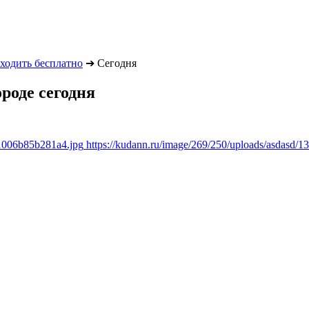
сходить бесплатно
➔
Сегодня
роде сегодня
51006b85b281a4.jpg
https://kudann.ru/image/269/250/uploads/asdasd