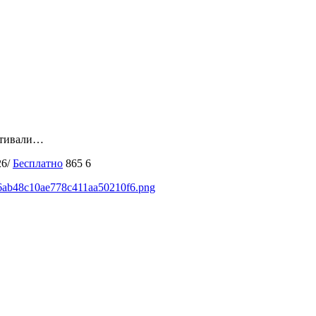
стивали…
26/
Бесплатно
865
6
ea6ab48c10ae778c411aa50210f6.png