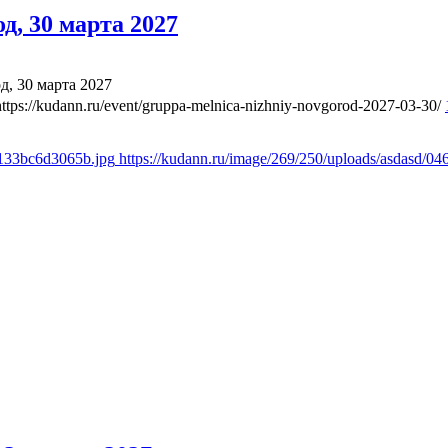
, 30 марта 2027
, 30 марта 2027
https://kudann.ru/event/gruppa-melnica-nizhniy-novgorod-2027-03-30/
d133bc6d3065b.jpg
https://kudann.ru/image/269/250/uploads/asdasd/