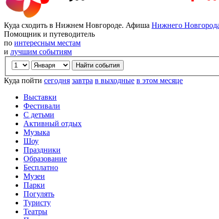
Куда сходить в Нижнем Новгороде. Афиша
Нижнего Новгород
Помощник и путеводитель
по
интересным местам
и
лучшим событиям
Куда пойти
сегодня
завтра
в выходные
в этом месяце
Выставки
Фестивали
С детьми
Активный отдых
Музыка
Шоу
Праздники
Образование
Бесплатно
Музеи
Парки
Погулять
Туристу
Театры