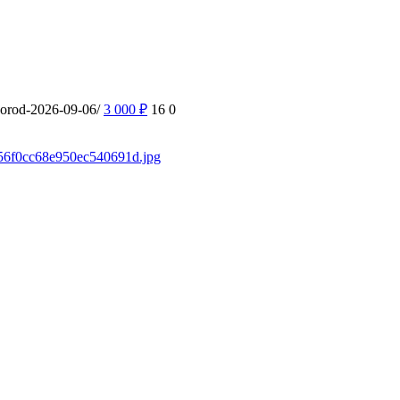
gorod-2026-09-06/
3 000
₽
16
0
7f56f0cc68e950ec540691d.jpg