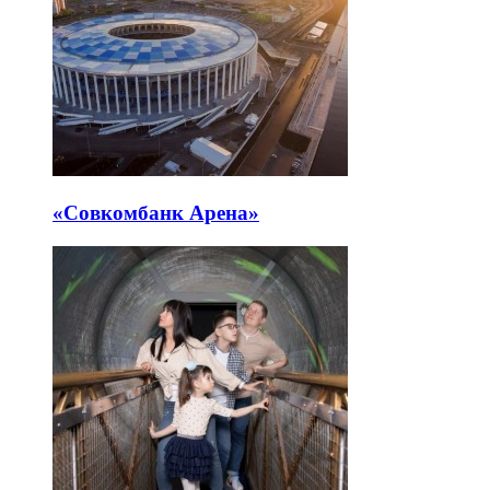
«Совкомбанк Арена⁠»