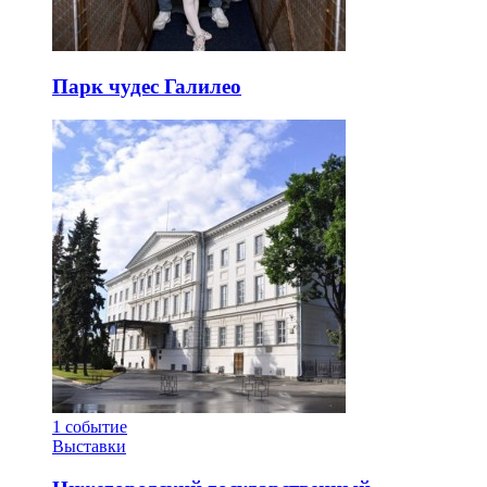
Парк чудес Галилео
1
событие
Выставки