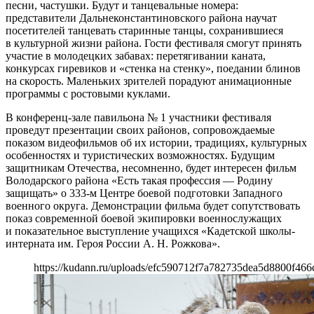
песни, частушки. Будут и танцевальные номера:
представители Дальнеконстантиновского района научат
посетителей танцевать старинные танцы, сохранившиеся
в культурной жизни района. Гости фестиваля смогут принять
участие в молодецких забавах: перетягивании каната,
конкурсах гиревиков и «стенка на стенку», поедании блинов
на скорость. Маленьких зрителей порадуют анимационные
программы с ростовыми куклами.
В конференц-зале павильона № 1 участники фестиваля
проведут презентации своих районов, сопровождаемые
показом видеофильмов об их истории, традициях, культурных
особенностях и туристических возможностях. Будущим
защитникам Отечества, несомненно, будет интересен фильм
Володарского района «Есть такая профессия — Родину
защищать» о 333-м Центре боевой подготовки Западного
военного округа. Демонстрации фильма будет сопутствовать
показ современной боевой экипировки военнослужащих
и показательное выступление учащихся «Кадетской школы-
интерната им. Героя России А. Н. Рожкова».
https://kudann.ru/uploads/efc590712f7a782735dea5d8800f466