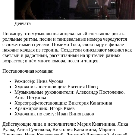
Девчата
По жанру это музыкально-танцевальный спектакль: рок-н-
ролльные ритмы, песни и танцевальные номера чередуются
с сюжетными сценами. Помимо Тоси, свою пару в финале
находит каждая из героинь. Создатели описывают мюзикл как
светлый и радостный, рассчитанный на зрителей разных
возрастов; в нём много юмора, песен и танцев.
Постановочная команда:
Режиссёр: Нина Чусова
Художник-постановщик: Евгения Швец
Музыкальные руководители: Александр Постоленко,
Анна Петухова
Хореограф-постановщик: Виктория Канаткина
Аранжировщик: Игорь Рзаев
Художник по свету: Иван Виноградов
Действующие лица и исполнители: Мария Княгинина, Лика
Рулла, Анна Гученкова, Виктория Канаткина, Марина
Чирикова, Иван Коряковский, Дмитрий Янковский, Андрей