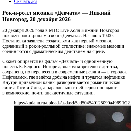
Скачать .ics
Рок-н-ролл мюзикл «Девчата» — Нижний
Новгород, 20 декабря 2026
20 декабря 2026 года в МТС Live Холл Нижний Новгород
покажут рок-н-ролл мюзикл «Девчата». Начало в 19:00.
Постановка заявлена создателями как первый мюзикл,
сделанный в рок-н-ролльной стилистике: знакомые мелодии
соединяются с драматическим действием на сцене.
Сюжет опирается на фильм «Девчата» и одноимённую
повесть Б. Бедного. История, знакомая зрителю с детства,
сохранена, но перенесена в современные реалии — в городок
Нефтелямск, где ведётся добыча нефти и трудятся нефтяники.
Внутри привычной канвы разворачивается романтическая
линия Тоси и Ильи, а параллельно с ней герои попадают
в комические, почти анекдотичные ситуации.
https://kudann.ru/uploads/asdasd/5ed504549125099a4969fb22.