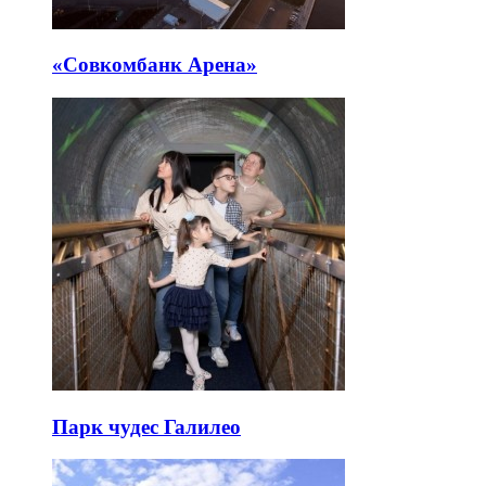
«Совкомбанк Арена⁠»
Парк чудес Галилео