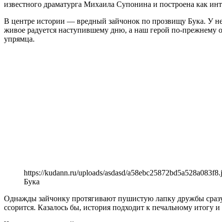
известного драматурга Михаила Супонина и построена как инте
В центре истории — вредный зайчонок по прозвищу Бука. У него
живое радуется наступившему дню, а наш герой по-прежнему ос
упрямца.
https://kudann.ru/uploads/asdasd/a58ebc25872bd5a528a083f8.
Бука
Однажды зайчонку протягивают пушистую лапку дружбы сразу 
ссорится. Казалось бы, история подходит к печальному итогу и