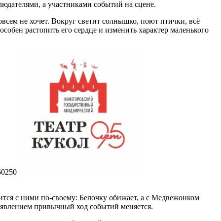
блюдателями, а участниками событий на сцене.
овсем не хочет. Вокруг светит солнышко, поют птички, всё
собен растопить его сердце и изменить характер маленького
50
250
ся с ними по-своему: Белочку обижает, а с Медвежонком
 появлением привычный ход событий меняется.