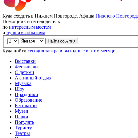
Куда сходить в Нижнем Новгороде. Афиша
Нижнего Новгород
Помощник и путеводитель
по
интересным местам
и
лучшим событиям
Куда пойти
сегодня
завтра
в выходные
в этом месяце
Выставки
Фестивали
С детьми
Активный отдых
Музыка
Шоу
Праздники
Образование
Бесплатно
Музеи
Парки
Погулять
Туристу
Театры