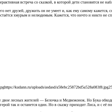
рактивная встреча со сказкой, в которой дети становятся не на
 нет друзей, дружить он не умеет и, как ему самому кажется, с
таётся хмурым и нелюдимым. Кажется, что ничто и никто не спо
jpg
https://kudann.ru/uploads/asdasd/a58ebc25872bd5a528a083f8.jpg
2
двое лесных жителей — Белочка и Медвежонок. Но Бука обходит
 герой так и останется один. Но в сказку приходит Лиса, и с её