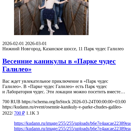
2026-02-01
2026-03-01
Нижний Новгород, Казанское шоссе, 11
Парк чудес Галилео
Весенние каникулы в «Парке чудес
Галилео»
Вас ждет увлекательное приключение в «Парк чудес
Галилео». В «Парке чудес Галилео» есть Парк чудес
и Лаборатория чудес. Эти локации можно посетить вместе…
700
RUB
https://schema.org/InStock
2026-03-24T00:00:00+03:00
https://kudann.ru/event/osennie-kanikuly-v-parke-chudes-galileo-
2022/
700
₽
1.1K
3
https://kudann.ru/image/255/255/uploads/b6e7e4aacae22389e
https://kudann.ru/image/255/255/uploads/b6e7e4aacae22389e