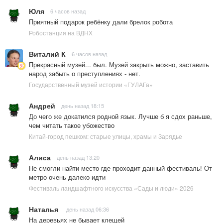
Юля
6 часов назад
Приятный подарок ребёнку дали брелок робота
Робостанция на ВДНХ
Виталий К
6 часов назад
Прекрасный музей... был. Музей закрыть можно, заставить
народ забыть о преступлениях - нет.
Государственный музей истории «ГУЛАГа»
Андрей
день назад 18:15
До чего же докатился родной язык. Лучше б я сдох раньше,
чем читать такое убожество
Китай-город пешком: старые улицы, храмы и Зарядье
Алиса
день назад 13:20
Не смогли найти место где проходит данный фестиваль! От
метро очень далеко идти
Фестиваль ландшафтного искусства «Сады и люди» 2026
Наталья
день назад 06:36
На деревьях не бывает клещей