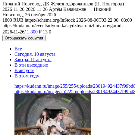
Нижний Новгород
ДК Железнодорожников (Н. Новгород)
2026-11-26
2026-11-26
Артём Калайджян — Нижний
Новгород, 26 ноября 2026
1800
RUB
https://schema.org/InStock
2026-08-06T03:22:00+03:00
https://kudann.ru/event/artyom-kalaydzhyan-nizhniy-novgorod-
2026-11-26/
1 800
₽
13
0
Отображать события
Все
Сегодня, 10 августа
Завтра, 11 августа
В эти выходные
В августе
В этом году
https://kudann.ru/image/255/255/uploads/230194924437f99b
https://kudann.ru/image/255/255/uploads/230194924437f99b