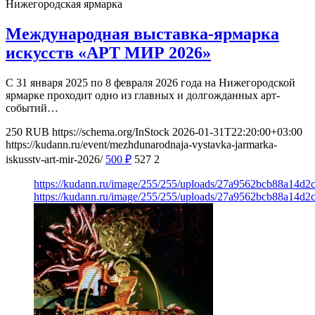
Нижегородская ярмарка
Международная выставка-ярмарка
искусств «АРТ МИР 2026»
С 31 января 2025 по 8 февраля 2026 года на Нижегородской
ярмарке проходит одно из главных и долгожданных арт-
событий…
250
RUB
https://schema.org/InStock
2026-01-31T22:20:00+03:00
https://kudann.ru/event/mezhdunarodnaja-vystavka-jarmarka-
iskusstv-art-mir-2026/
500
₽
527
2
https://kudann.ru/image/255/255/uploads/27a9562bcb88a14d
https://kudann.ru/image/255/255/uploads/27a9562bcb88a14d