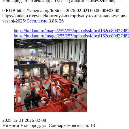
Новгорода от Александра Гусева (холдинг Gusev&Family …
0
RUB
https://schema.org/InStock
2026-02-02T00:00:00+03:00
https://kudann.ru/event/koncerty-i-meropriyatiya-v-restorane-escape-
vesnoj-2025/
Бесплатно
3.8K
26
https://kudann.ru/image/255/255/uploads/4dbcd162ce89d27d8
https://kudann.ru/image/255/255/uploads/4dbcd162ce89d27d8
2025-12-31
2026-02-08
Нижний Новгород, ул. Совнаркомовская, д. 13