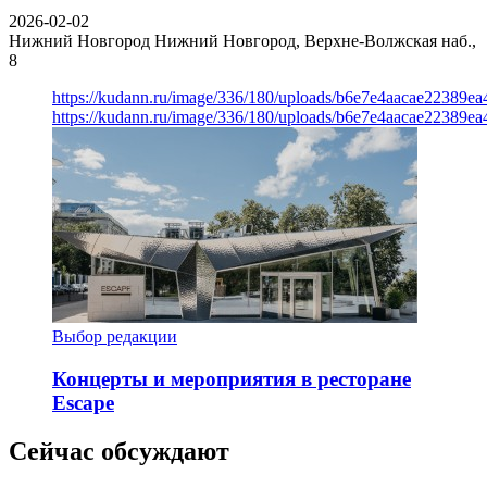
2026-02-02
Нижний Новгород
Нижний Новгород, Верхне-Волжская наб.,
8
https://kudann.ru/image/336/180/uploads/b6e7e4aacae22389e
https://kudann.ru/image/336/180/uploads/b6e7e4aacae22389e
Выбор редакции
Концерты и мероприятия в ресторане
Escape
Сейчас обсуждают