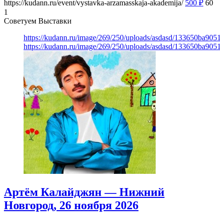
https://kudann.ru/event/vystavka-arzamasskaja-akademija/
500
₽
60
1
Советуем Выставки
https://kudann.ru/image/269/250/uploads/asdasd/133650ba90
https://kudann.ru/image/269/250/uploads/asdasd/133650ba90
Артём Калайджян — Нижний
Новгород, 26 ноября 2026