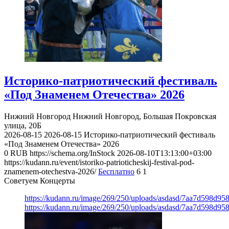
Историко-патриотический фестиваль
«Под Знаменем Отечества» 2026
Нижний Новгород
Нижний Новгород, Большая Покровская
улица, 20Б
2026-08-15
2026-08-15
Историко-патриотический фестиваль
«Под Знаменем Отечества» 2026
0
RUB
https://schema.org/InStock
2026-08-10T13:13:00+03:00
https://kudann.ru/event/istoriko-patrioticheskij-festival-pod-
znamenem-otechestva-2026/
Бесплатно
6
1
Советуем Концерты
https://kudann.ru/image/269/250/uploads/asdasd/7aa7d598d95
https://kudann.ru/image/269/250/uploads/asdasd/7aa7d598d95