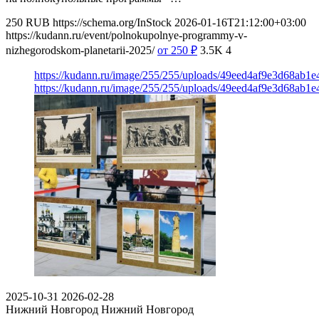
250
RUB
https://schema.org/InStock
2026-01-16T21:12:00+03:00
https://kudann.ru/event/polnokupolnye-programmy-v-
nizhegorodskom-planetarii-2025/
от 250
₽
3.5K
4
https://kudann.ru/image/255/255/uploads/49eed4af9e3d68ab
https://kudann.ru/image/255/255/uploads/49eed4af9e3d68ab
2025-10-31
2026-02-28
Нижний Новгород
Нижний Новгород