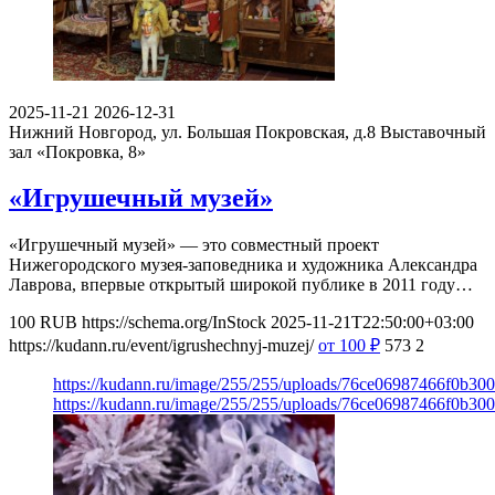
2025-11-21
2026-12-31
Нижний Новгород, ул. Большая Покровская, д.8
Выставочный
зал «Покровка, 8»
«Игрушечный музей»
«Игрушечный музей» — это совместный проект
Нижегородского музея-заповедника и художника Александра
Лаврова, впервые открытый широкой публике в 2011 году…
100
RUB
https://schema.org/InStock
2025-11-21T22:50:00+03:00
https://kudann.ru/event/igrushechnyj-muzej/
от 100
₽
573
2
https://kudann.ru/image/255/255/uploads/76ce06987466f0b30
https://kudann.ru/image/255/255/uploads/76ce06987466f0b30