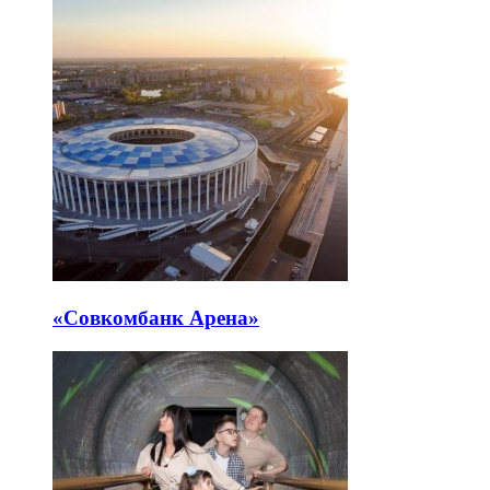
«Совкомбанк Арена⁠»