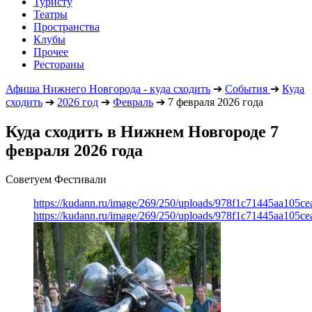
Туристу
Театры
Пространства
Клубы
Прочее
Рестораны
Афиша Нижнего Новгорода - куда сходить
➔
События
➔
Куда
сходить
➔
2026 год
➔
Февраль
➔
7 февраля 2026 года
Куда сходить в Нижнем Новгороде 7
февраля 2026 года
Советуем Фестивали
https://kudann.ru/image/269/250/uploads/978f1c71445aa105
https://kudann.ru/image/269/250/uploads/978f1c71445aa105