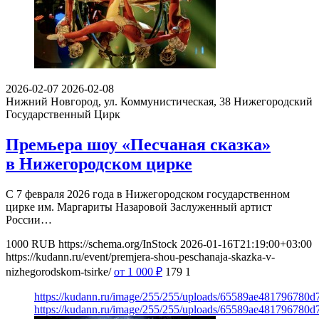
2026-02-07
2026-02-08
Нижний Новгород, ул. Коммунистическая, 38
Нижегородский
Государственный Цирк
Премьера шоу «Песчаная сказка»
в Нижегородском цирке
С 7 февраля 2026 года в Нижегородском государственном
цирке им. Маргариты Назаровой Заслуженный артист
России…
1000
RUB
https://schema.org/InStock
2026-01-16T21:19:00+03:00
https://kudann.ru/event/premjera-shou-peschanaja-skazka-v-
nizhegorodskom-tsirke/
от 1 000
₽
179
1
https://kudann.ru/image/255/255/uploads/65589ae481796780
https://kudann.ru/image/255/255/uploads/65589ae481796780