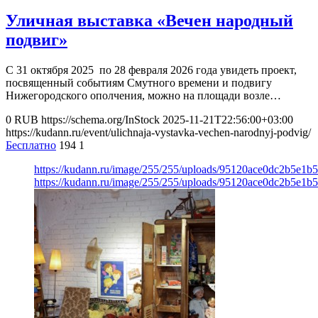
Уличная выставка «Вечен народный
подвиг»
С 31 октября 2025 по 28 февраля 2026 года увидеть проект,
посвященный событиям Смутного времени и подвигу
Нижегородского ополчения, можно на площади возле…
0
RUB
https://schema.org/InStock
2025-11-21T22:56:00+03:00
https://kudann.ru/event/ulichnaja-vystavka-vechen-narodnyj-podvig/
Бесплатно
194
1
https://kudann.ru/image/255/255/uploads/95120ace0dc2b5e1
https://kudann.ru/image/255/255/uploads/95120ace0dc2b5e1