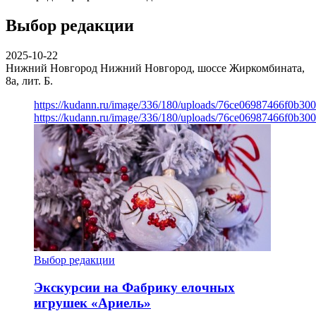
Выбор редакции
2025-10-22
Нижний Новгород
Нижний Новгород, шоссе Жиркомбината,
8а, лит. Б.
https://kudann.ru/image/336/180/uploads/76ce06987466f0b30
https://kudann.ru/image/336/180/uploads/76ce06987466f0b30
Выбор редакции
Экскурсии на Фабрику елочных
игрушек «Ариель»