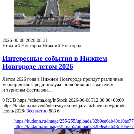
2026-06-08
2026-08-31
Нижний Новгород
Нижний Новгород
Интересные события в Нижнем
Новгороде летом 2026
Летом 2026 года в Нижнем Новгороде пройдут различные
мероприятия. Среди них уже полюбившиеся жителям
и туристам фестивали…
0
RUB
https://schema.org/InStock
2026-06-08T12:30:00+03:00
https://kudann.ru/event/interesnye-sobytija-v-nizhnem-novgorode-
letom-2026/
Бесплатно
883
6
https://kudann.ru/image/255/255/uploads/32b9ea6ab48c10ae7
https://kudann.ru/image/255/255/uploads/32b9ea6ab48c10ae7