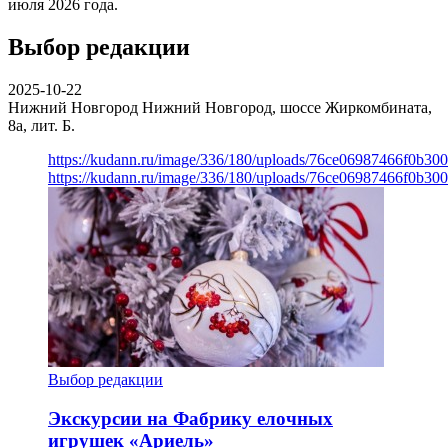
июля 2026 года.
Выбор редакции
2025-10-22
Нижний Новгород
Нижний Новгород, шоссе Жиркомбината,
8а, лит. Б.
https://kudann.ru/image/336/180/uploads/76ce06987466f0b30
https://kudann.ru/image/336/180/uploads/76ce06987466f0b30
Выбор редакции
Экскурсии на Фабрику елочных
игрушек «Ариель»