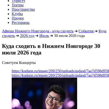
Туристу
Театры
Пространства
Клубы
Прочее
Рестораны
Афиша Нижнего Новгорода - куда сходить
➔
События
➔
Куда
сходить
➔
2026 год
➔
Июль
➔
30 июля 2026 года
Куда сходить в Нижнем Новгороде 30
июля 2026 года
Советуем Концерты
https://kudann.ru/image/269/250/uploads/asdasd/7aa7d598d95
https://kudann.ru/image/269/250/uploads/asdasd/7aa7d598d95