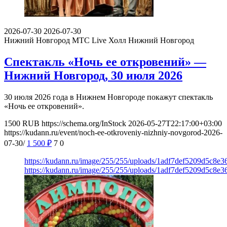
2026-07-30
2026-07-30
Нижний Новгород
МТС Live Холл Нижний Новгород
Спектакль «Ночь ее откровений» —
Нижний Новгород, 30 июля 2026
30 июля 2026 года в Нижнем Новгороде покажут спектакль
«Ночь ее откровений».
1500
RUB
https://schema.org/InStock
2026-05-27T22:17:00+03:00
https://kudann.ru/event/noch-ee-otkroveniy-nizhniy-novgorod-2026-
07-30/
1 500
₽
7
0
https://kudann.ru/image/255/255/uploads/1adf7def5209d5c8e
https://kudann.ru/image/255/255/uploads/1adf7def5209d5c8e