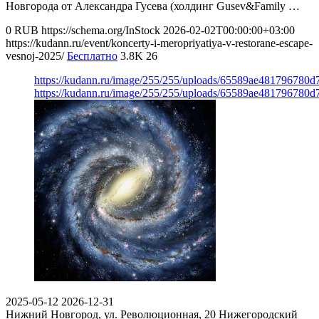
Новгорода от Александра Гусева (холдинг Gusev&Family …
0
RUB
https://schema.org/InStock
2026-02-02T00:00:00+03:00
https://kudann.ru/event/koncerty-i-meropriyatiya-v-restorane-escape-
vesnoj-2025/
Бесплатно
3.8K
26
https://kudann.ru/image/255/255/uploads/65589ae481796780
https://kudann.ru/image/255/255/uploads/65589ae481796780
2025-05-12
2026-12-31
Нижний Новгород, ул. Революционная, 20
Нижегородский