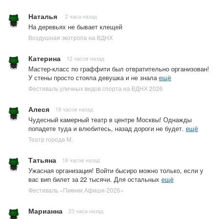
Наталья
2 часа назад
На деревьях не бывает клещей
Воздушная экотропа на ВДНХ
Катерина
12 часов назад
Мастер-класс по граффити был отвратительно организован!
У стены просто стояла девушка и не знала
ещё
Фестиваль уличных видов спорта на ВДНХ 2026
Алеся
18 часов назад
Чудесный камерный театр в центре Москвы! Однажды
попадете туда и влюбитесь, назад дороги не будет.
ещё
Театр города М.
Татьяна
18 часов назад
Ужасная организация! Войти бысиро можно только, если у
вас вип билет за 22 тысячи. Для остальных
ещё
Фестиваль «Пикник Афиши-2026»
Марианна
23 часа назад