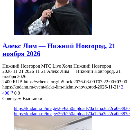
Алекс Лим — Нижний Новгород, 21
ноября 2026
Нижний Новгород
МТС Live Холл Нижний Новгород
2026-11-21
2026-11-21
Алекс Лим — Нижний Новгород, 21
ноября 2026
2400
RUB
https://schema.org/InStock
2026-08-09T03:22:00+03:00
https://kudann.ru/event/aleks-lim-nizhniy-novgorod-2026-11-21/
2
400
₽
0
0
Советуем Выставки
https://kudann.ru/image/269/250/uploads/0a125a3c22ca0e38
https://kudann.ru/image/269/250/uploads/0a125a3c22ca0e38