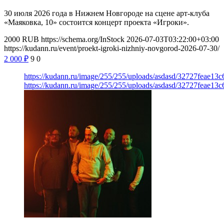
30 июля 2026 года в Нижнем Новгороде на сцене арт-клуба
«Маяковка, 10» состоится концерт проекта «Игроки».
2000
RUB
https://schema.org/InStock
2026-07-03T03:22:00+03:00
https://kudann.ru/event/proekt-igroki-nizhniy-novgorod-2026-07-30/
2 000
₽
9
0
https://kudann.ru/image/255/255/uploads/asdasd/32727feae13
https://kudann.ru/image/255/255/uploads/asdasd/32727feae13