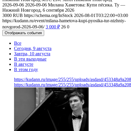
2026-09-06
2026-09-06
Милана Хаметова: Купи пёсика. Ту —
Нижний Новгород, 6 сентября 2026
3000
RUB
https://schema.org/InStock
2026-08-01T03:22:00+03:00
https://kudann.ru/event/milana-hametova-kupi-pyosika-tur-nizhniy-
novgorod-2026-09-06/
3 000
₽
26
0
Отображать события
Все
Сегодня, 9 августа
Завтра, 10 августа
В эти выходные
В августе
В этом году
https://kudann.ru/image/255/255/uploads/asdasd/453348a9a20
https://kudann.ru/image/255/255/uploads/asdasd/453348a9a20