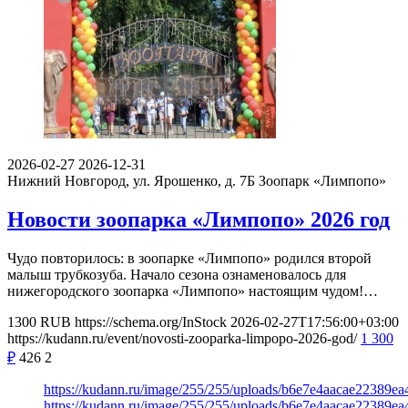
2026-02-27
2026-12-31
Нижний Новгород, ул. Ярошенко, д. 7Б
Зоопарк «Лимпопо»
Новости зоопарка «Лимпопо» 2026 год
Чудо повторилось: в зоопарке «Лимпопо» родился второй
малыш трубкозуба. Начало сезона ознаменовалось для
нижегородского зоопарка «Лимпопо» настоящим чудом!…
1300
RUB
https://schema.org/InStock
2026-02-27T17:56:00+03:00
https://kudann.ru/event/novosti-zooparka-limpopo-2026-god/
1 300
₽
426
2
https://kudann.ru/image/255/255/uploads/b6e7e4aacae22389e
https://kudann.ru/image/255/255/uploads/b6e7e4aacae22389e