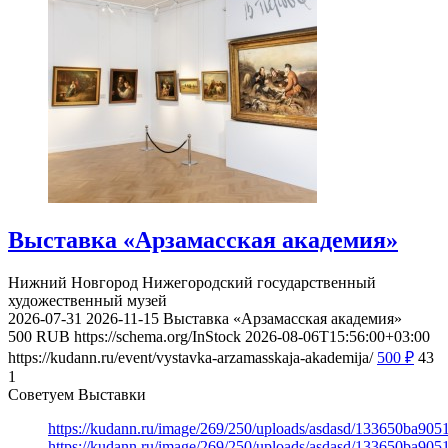
Выставка «Арзамасская академия»
Нижний Новгород
Нижегородский государственный
художественный музей
2026-07-31
2026-11-15
Выставка «Арзамасская академия»
500
RUB
https://schema.org/InStock
2026-08-06T15:56:00+03:00
https://kudann.ru/event/vystavka-arzamasskaja-akademija/
500
₽
43
1
Советуем Выставки
https://kudann.ru/image/269/250/uploads/asdasd/133650ba90
https://kudann.ru/image/269/250/uploads/asdasd/133650ba90