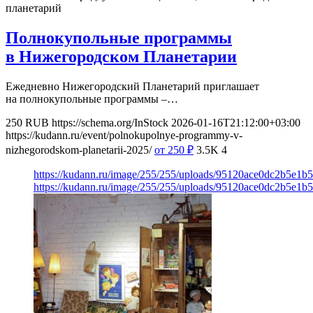
планетарий
Полнокупольные программы
в Нижегородском Планетарии
Ежедневно Нижегородский Планетарий приглашает
на полнокупольные программы –…
250
RUB
https://schema.org/InStock
2026-01-16T21:12:00+03:00
https://kudann.ru/event/polnokupolnye-programmy-v-
nizhegorodskom-planetarii-2025/
от 250
₽
3.5K
4
https://kudann.ru/image/255/255/uploads/95120ace0dc2b5e1
https://kudann.ru/image/255/255/uploads/95120ace0dc2b5e1