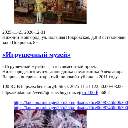
2025-11-21
2026-12-31
Нижний Новгород, ул. Большая Покровская, д.8
Выставочный
зал «Покровка, 8»
«Игрушечный музей»
«Игрушечный музей» — это совместный проект
Нижегородского музея-заповедника и художника Александра
Лаврова, впервые открытый широкой публике в 2011 году…
100
RUB
https://schema.org/InStock
2025-11-21T22:50:00+03:00
https://kudann.ru/event/igrushechnyj-muzej/
от 100
₽
568
2
https://kudann.ru/image/255/255/uploads/76ce06987466f0b30
https://kudann.ru/image/255/255/uploads/76ce06987466f0b30