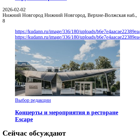
2026-02-02
Нижний Новгород
Нижний Новгород, Верхне-Волжская наб.,
8
https://kudann.ru/image/336/180/uploads/b6e7e4aacae22389e
https://kudann.ru/image/336/180/uploads/b6e7e4aacae22389e
Выбор редакции
Концерты и мероприятия в ресторане
Escape
Сейчас обсуждают