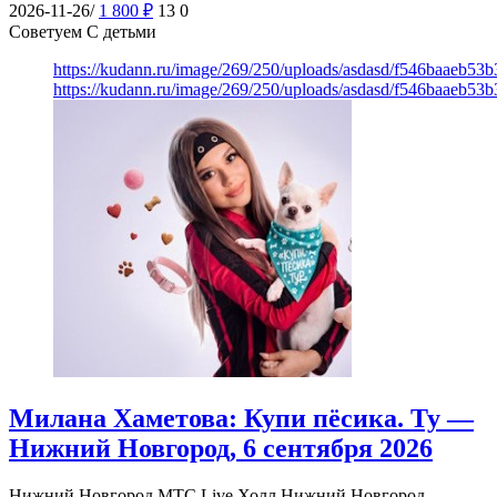
2026-11-26/
1 800
₽
13
0
Советуем С детьми
https://kudann.ru/image/269/250/uploads/asdasd/f546baaeb53
https://kudann.ru/image/269/250/uploads/asdasd/f546baaeb53
Милана Хаметова: Купи пёсика. Ту —
Нижний Новгород, 6 сентября 2026
Нижний Новгород
МТС Live Холл Нижний Новгород