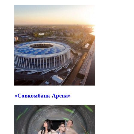
«Совкомбанк Арена⁠»