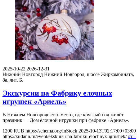
2025-10-22
2026-12-31
Нижний Новгород
Нижний Новгород, шоссе Жиркомбината,
8а, лит. Б.
Экскурсии на Фабрику елочных
игрушек «Ариель»
В Нижнем Новгороде есть место, где круглый год живёт
праздник — Дом ёлочной игрушки при фабрике «Ариель».
1200
RUB
https://schema.org/InStock
2025-10-13T02:17:00+03:00
https://kudann.ru/event/ekskursii-na-fabriku-elochnyx-igrushek/
от 1