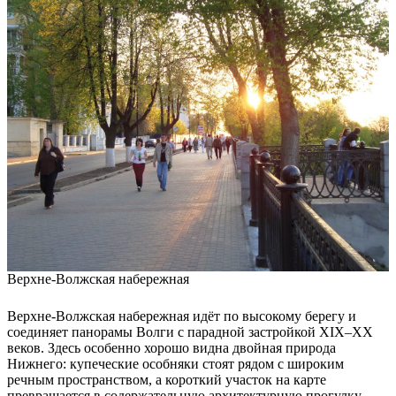
Верхне-Волжская набережная
Верхне-Волжская набережная идёт по высокому берегу и
соединяет панорамы Волги с парадной застройкой XIX–XX
веков. Здесь особенно хорошо видна двойная природа
Нижнего: купеческие особняки стоят рядом с широким
речным пространством, а короткий участок на карте
превращается в содержательную архитектурную прогулку.