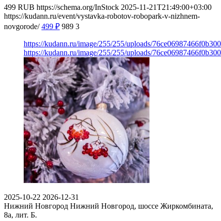
499
RUB
https://schema.org/InStock
2025-11-21T21:49:00+03:00
https://kudann.ru/event/vystavka-robotov-robopark-v-nizhnem-
novgorode/
499
₽
989
3
https://kudann.ru/image/255/255/uploads/76ce06987466f0b30
https://kudann.ru/image/255/255/uploads/76ce06987466f0b30
2025-10-22
2026-12-31
Нижний Новгород
Нижний Новгород, шоссе Жиркомбината,
8а, лит. Б.