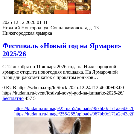
2025-12-12
2026-01-11
Нижний Новгород, ул. Совнаркомовская, д. 13
Нижегородская ярмарка
Фестиваль «Новый год на Ярмарке»
2025/26
С 12 декабря по 11 января 2026 года на Нижегородской
ярмарке открыта новогодняя площадка. На Ярмарочной
площади работает каток с прокатом коньков…
0
RUB
https://schema.org/InStock
2025-12-24T12:46:00+03:00
https://kudann.ru/event/festival-novyj-god-na-jarmarke-2025-26/
Бесплатно
457
5
https://kudann.ru/image/255/255/uploads/967bb0c171a2e43c2
https://kudann.ru/image/255/255/uploads/967bb0c171a2e43c2