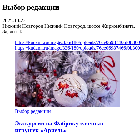
Выбор редакции
2025-10-22
Нижний Новгород
Нижний Новгород, шоссе Жиркомбината,
8а, лит. Б.
https://kudann.ru/image/336/180/uploads/76ce06987466f0b30
https://kudann.ru/image/336/180/uploads/76ce06987466f0b30
Выбор редакции
Экскурсии на Фабрику елочных
игрушек «Ариель»