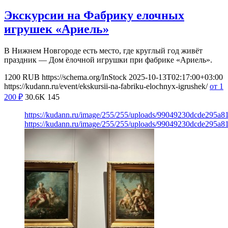
Экскурсии на Фабрику елочных
игрушек «Ариель»
В Нижнем Новгороде есть место, где круглый год живёт
праздник — Дом ёлочной игрушки при фабрике «Ариель».
1200
RUB
https://schema.org/InStock
2025-10-13T02:17:00+03:00
https://kudann.ru/event/ekskursii-na-fabriku-elochnyx-igrushek/
от 1
200
₽
30.6K
145
https://kudann.ru/image/255/255/uploads/99049230dcde295a
https://kudann.ru/image/255/255/uploads/99049230dcde295a