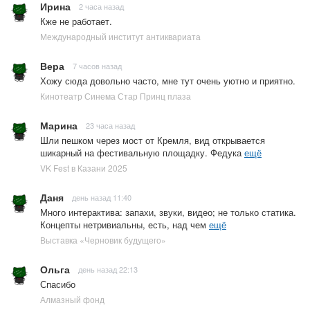
Ирина
2 часа назад
Кже не работает.
Международный институт антиквариата
Вера
7 часов назад
Хожу сюда довольно часто, мне тут очень уютно и приятно.
Кинотеатр Синема Стар Принц плаза
Марина
23 часа назад
Шли пешком через мост от Кремля, вид открывается
шикарный на фестивальную площадку. Федука
ещё
VK Fest в Казани 2025
Даня
день назад 11:40
Много интерактива: запахи, звуки, видео; не только статика.
Концепты нетривиальны, есть, над чем
ещё
Выставка «Черновик будущего»
Ольга
день назад 22:13
Спасибо
Алмазный фонд