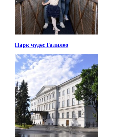
Парк чудес Галилео