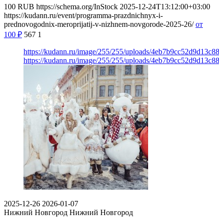
100
RUB
https://schema.org/InStock
2025-12-24T13:12:00+03:00
https://kudann.ru/event/programma-prazdnichnyx-i-
prednovogodnix-meroprijatij-v-nizhnem-novgorode-2025-26/
от
100
₽
567
1
https://kudann.ru/image/255/255/uploads/4eb7b9cc52d9d13c8
https://kudann.ru/image/255/255/uploads/4eb7b9cc52d9d13c8
2025-12-26
2026-01-07
Нижний Новгород
Нижний Новгород