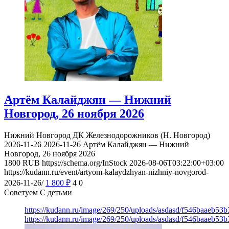
Артём Калайджян — Нижний
Новгород, 26 ноября 2026
Нижний Новгород
ДК Железнодорожников (Н. Новгород)
2026-11-26
2026-11-26
Артём Калайджян — Нижний
Новгород, 26 ноября 2026
1800
RUB
https://schema.org/InStock
2026-08-06T03:22:00+03:00
https://kudann.ru/event/artyom-kalaydzhyan-nizhniy-novgorod-
2026-11-26/
1 800
₽
4
0
Советуем С детьми
https://kudann.ru/image/269/250/uploads/asdasd/f546baaeb53
https://kudann.ru/image/269/250/uploads/asdasd/f546baaeb53