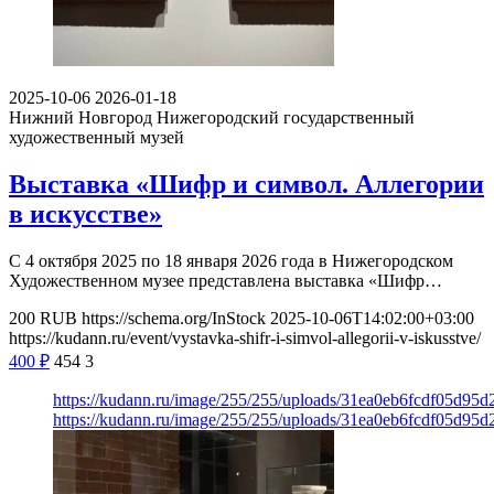
2025-10-06
2026-01-18
Нижний Новгород
Нижегородский государственный
художественный музей
Выставка «Шифр и символ. Аллегории
в искусстве»
С 4 октября 2025 по 18 января 2026 года в Нижегородском
Художественном музее представлена выставка «Шифр…
200
RUB
https://schema.org/InStock
2025-10-06T14:02:00+03:00
https://kudann.ru/event/vystavka-shifr-i-simvol-allegorii-v-iskusstve/
400
₽
454
3
https://kudann.ru/image/255/255/uploads/31ea0eb6fcdf05d95
https://kudann.ru/image/255/255/uploads/31ea0eb6fcdf05d95