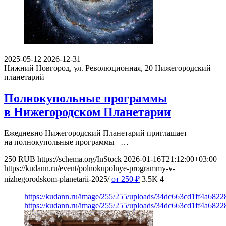
2025-05-12
2026-12-31
Нижний Новгород, ул. Революционная, 20
Нижегородский
планетарий
Полнокупольные программы
в Нижегородском Планетарии
Ежедневно Нижегородский Планетарий приглашает
на полнокупольные программы –…
250
RUB
https://schema.org/InStock
2026-01-16T21:12:00+03:00
https://kudann.ru/event/polnokupolnye-programmy-v-
nizhegorodskom-planetarii-2025/
от 250
₽
3.5K
4
https://kudann.ru/image/255/255/uploads/34dc663cd1ff4a682
https://kudann.ru/image/255/255/uploads/34dc663cd1ff4a682