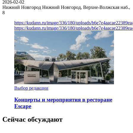
2026-02-02
Нижний Новгород
Нижний Новгород, Верхне-Волжская наб.,
8
https://kudann.ru/image/336/180/uploads/b6e7e4aacae22389e
https://kudann.ru/image/336/180/uploads/b6e7e4aacae22389e
Выбор редакции
Концерты и мероприятия в ресторане
Escape
Сейчас обсуждают