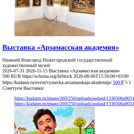
Выставка «Арзамасская академия»
Нижний Новгород
Нижегородский государственный
художественный музей
2026-07-31
2026-11-15
Выставка «Арзамасская академия»
500
RUB
https://schema.org/InStock
2026-08-06T15:56:00+03:00
https://kudann.ru/event/vystavka-arzamasskaja-akademija/
500
₽
5
1
Советуем Выставки
https://kudann.ru/image/269/250/uploads/asdasd/133650ba90
https://kudann.ru/image/269/250/uploads/asdasd/133650ba90