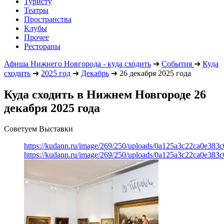
Туристу
Театры
Пространства
Клубы
Прочее
Рестораны
Афиша Нижнего Новгорода - куда сходить
➔
События
➔
Куда
сходить
➔
2025 год
➔
Декабрь
➔
26 декабря 2025 года
Куда сходить в Нижнем Новгороде 26
декабря 2025 года
Советуем Выставки
https://kudann.ru/image/269/250/uploads/0a125a3c22ca0e38
https://kudann.ru/image/269/250/uploads/0a125a3c22ca0e38