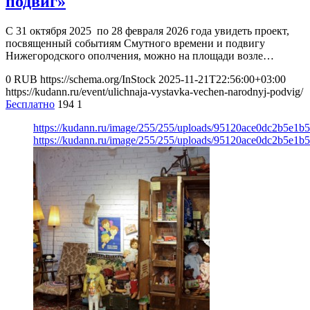
подвиг»
С 31 октября 2025 по 28 февраля 2026 года увидеть проект,
посвященный событиям Смутного времени и подвигу
Нижегородского ополчения, можно на площади возле…
0
RUB
https://schema.org/InStock
2025-11-21T22:56:00+03:00
https://kudann.ru/event/ulichnaja-vystavka-vechen-narodnyj-podvig/
Бесплатно
194
1
https://kudann.ru/image/255/255/uploads/95120ace0dc2b5e1
https://kudann.ru/image/255/255/uploads/95120ace0dc2b5e1