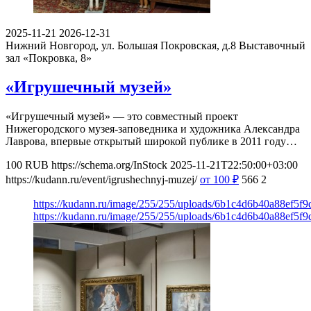
2025-11-21
2026-12-31
Нижний Новгород, ул. Большая Покровская, д.8
Выставочный
зал «Покровка, 8»
«Игрушечный музей»
«Игрушечный музей» — это совместный проект
Нижегородского музея-заповедника и художника Александра
Лаврова, впервые открытый широкой публике в 2011 году…
100
RUB
https://schema.org/InStock
2025-11-21T22:50:00+03:00
https://kudann.ru/event/igrushechnyj-muzej/
от 100
₽
566
2
https://kudann.ru/image/255/255/uploads/6b1c4d6b40a88ef5
https://kudann.ru/image/255/255/uploads/6b1c4d6b40a88ef5