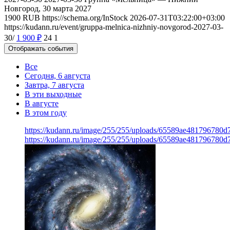
Новгород, 30 марта 2027
1900
RUB
https://schema.org/InStock
2026-07-31T03:22:00+03:00
https://kudann.ru/event/gruppa-melnica-nizhniy-novgorod-2027-03-
30/
1 900
₽
24
1
Отображать события
Все
Сегодня, 6 августа
Завтра, 7 августа
В эти выходные
В августе
В этом году
https://kudann.ru/image/255/255/uploads/65589ae481796780
https://kudann.ru/image/255/255/uploads/65589ae481796780