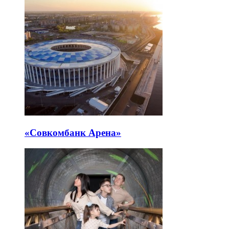
«Совкомбанк Арена⁠»