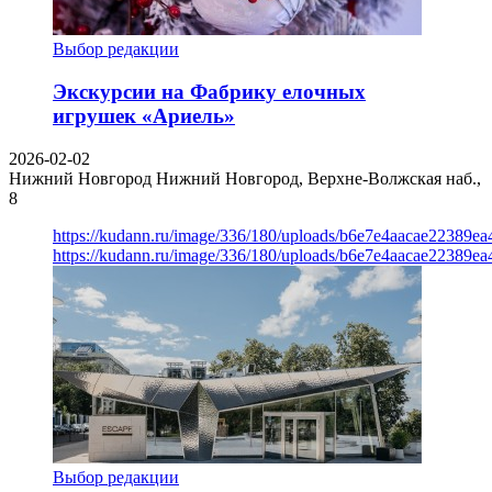
Выбор редакции
Экскурсии на Фабрику елочных
игрушек «Ариель»
2026-02-02
Нижний Новгород
Нижний Новгород, Верхне-Волжская наб.,
8
https://kudann.ru/image/336/180/uploads/b6e7e4aacae22389e
https://kudann.ru/image/336/180/uploads/b6e7e4aacae22389e
Выбор редакции