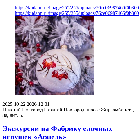
https://kudann.ru/image/255/255/uploads/76ce06987466f0b30
https://kudann.ru/image/255/255/uploads/76ce06987466f0b30
2025-10-22
2026-12-31
Нижний Новгород
Нижний Новгород, шоссе Жиркомбината,
8а, лит. Б.
Экскурсии на Фабрику елочных
игрушек «Ариель»