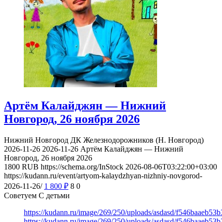
Артём Калайджян — Нижний
Новгород, 26 ноября 2026
Нижний Новгород
ДК Железнодорожников (Н. Новгород)
2026-11-26
2026-11-26
Артём Калайджян — Нижний
Новгород, 26 ноября 2026
1800
RUB
https://schema.org/InStock
2026-08-06T03:22:00+03:00
https://kudann.ru/event/artyom-kalaydzhyan-nizhniy-novgorod-
2026-11-26/
1 800
₽
8
0
Советуем С детьми
https://kudann.ru/image/269/250/uploads/asdasd/f546baaeb53
https://kudann.ru/image/269/250/uploads/asdasd/f546baaeb53