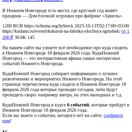
В Нижнем Новгороде есть место, где круглый год живёт
праздник — Дом ёлочной игрушки при фабрике «Ариель».
1200
RUB
https://schema.org/InStock
2025-10-13T02:17:00+03:00
https://kudann.ru/event/ekskursii-na-fabriku-elochnyx-igrushek/
от 1
200
₽
30.6K
145
На нашем сайте вы узнаете всё необходимое про куда сходить
в Нижнем Новгороде 18 февраля 2026 года. КудаНижний
Новгород — это интерактивная афиша самых интересных
событий Нижнего Новгорода.
КудаНижний Новгород собирает информацию о лучших
развлечениях и мероприятих Нижнего Новгорода. На этой
странице перечислены куда сходить в Нижнем Новгороде 18
февраля 2026 года которые проходят сегодня, либо будут
проходить скоро: например завтра, на этих выходных и т.д.
КудаНижний Новгород в курсе
6 событий
, которые пройдут в
Нижнем Новгороде 18 февраля 2026 года.
Если вы знаете о событии, которого нет на сайте,
сообщите
нам
!