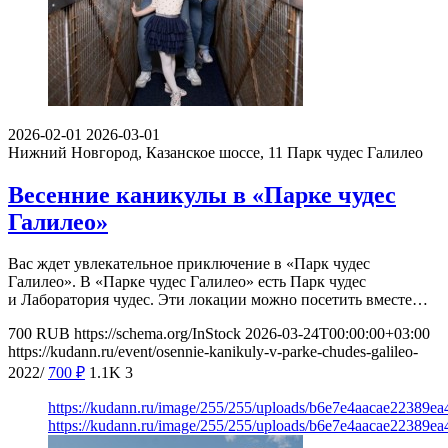
2026-02-01
2026-03-01
Нижний Новгород, Казанское шоссе, 11
Парк чудес Галилео
Весенние каникулы в «Парке чудес
Галилео»
Вас ждет увлекательное приключение в «Парк чудес
Галилео». В «Парке чудес Галилео» есть Парк чудес
и Лаборатория чудес. Эти локации можно посетить вместе…
700
RUB
https://schema.org/InStock
2026-03-24T00:00:00+03:00
https://kudann.ru/event/osennie-kanikuly-v-parke-chudes-galileo-
2022/
700
₽
1.1K
3
https://kudann.ru/image/255/255/uploads/b6e7e4aacae22389e
https://kudann.ru/image/255/255/uploads/b6e7e4aacae22389e