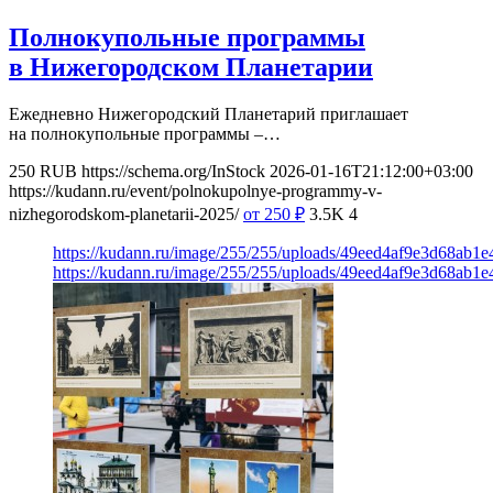
Полнокупольные программы
в Нижегородском Планетарии
Ежедневно Нижегородский Планетарий приглашает
на полнокупольные программы –…
250
RUB
https://schema.org/InStock
2026-01-16T21:12:00+03:00
https://kudann.ru/event/polnokupolnye-programmy-v-
nizhegorodskom-planetarii-2025/
от 250
₽
3.5K
4
https://kudann.ru/image/255/255/uploads/49eed4af9e3d68ab
https://kudann.ru/image/255/255/uploads/49eed4af9e3d68ab