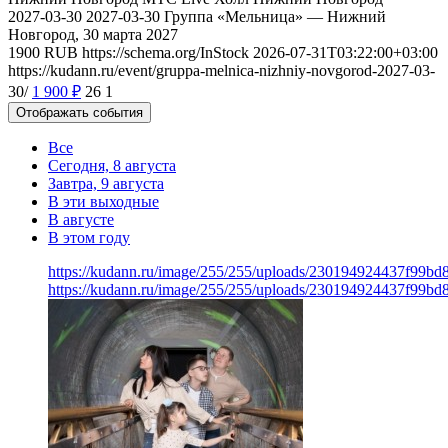
2027-03-30
2027-03-30
Группа «Мельница» — Нижний
Новгород, 30 марта 2027
1900
RUB
https://schema.org/InStock
2026-07-31T03:22:00+03:00
https://kudann.ru/event/gruppa-melnica-nizhniy-novgorod-2027-03-
30/
1 900
₽
26
1
Отображать события
Все
Сегодня, 8 августа
Завтра, 9 августа
В эти выходные
В августе
В этом году
https://kudann.ru/image/255/255/uploads/230194924437f99b
https://kudann.ru/image/255/255/uploads/230194924437f99b