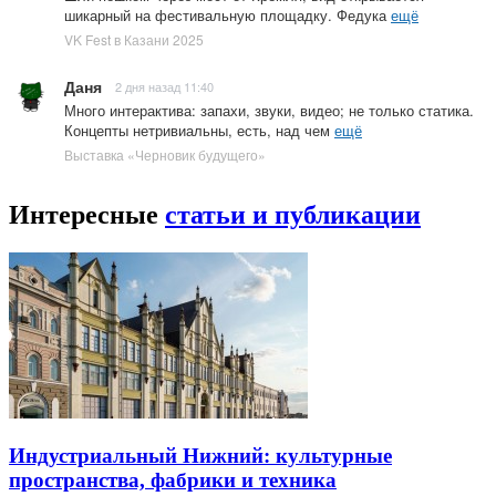
шикарный на фестивальную площадку. Федука
ещё
VK Fest в Казани 2025
Даня
2 дня назад 11:40
Много интерактива: запахи, звуки, видео; не только статика.
Концепты нетривиальны, есть, над чем
ещё
Выставка «Черновик будущего»
Интересные
статьи и публикации
Индустриальный Нижний: культурные
пространства, фабрики и техника