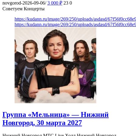
novgorod-2026-09-06/
3 000
₽
23
0
Советуем Концерты
https://kudann.ru/image/269/250/uploads/asdasd/67f56f0cc68
https://kudann.ru/image/269/250/uploads/asdasd/67f56f0cc68
Группа «Мельница» — Нижний
Новгород, 30 марта 2027
Нижний Новгород
МТС Live Холл Нижний Новгород