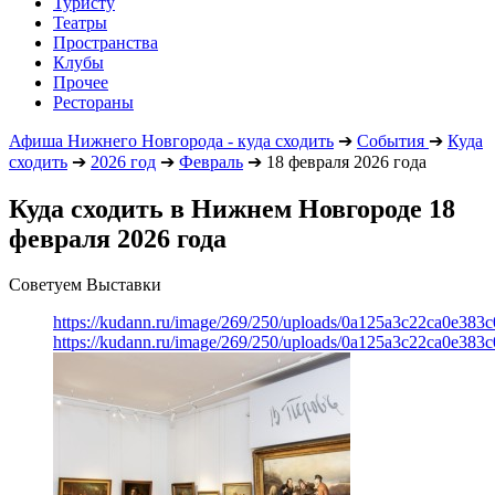
Туристу
Театры
Пространства
Клубы
Прочее
Рестораны
Афиша Нижнего Новгорода - куда сходить
➔
События
➔
Куда
сходить
➔
2026 год
➔
Февраль
➔
18 февраля 2026 года
Куда сходить в Нижнем Новгороде 18
февраля 2026 года
Советуем Выставки
https://kudann.ru/image/269/250/uploads/0a125a3c22ca0e38
https://kudann.ru/image/269/250/uploads/0a125a3c22ca0e38