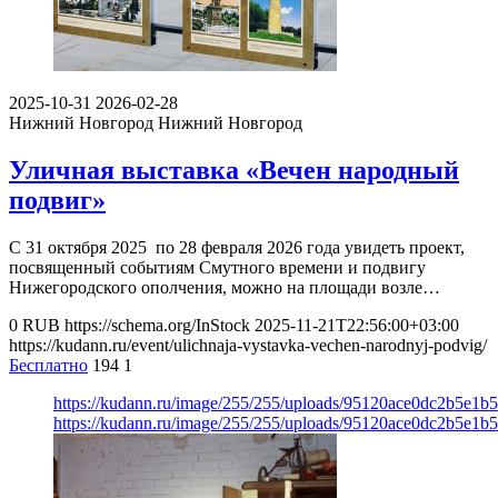
2025-10-31
2026-02-28
Нижний Новгород
Нижний Новгород
Уличная выставка «Вечен народный
подвиг»
С 31 октября 2025 по 28 февраля 2026 года увидеть проект,
посвященный событиям Смутного времени и подвигу
Нижегородского ополчения, можно на площади возле…
0
RUB
https://schema.org/InStock
2025-11-21T22:56:00+03:00
https://kudann.ru/event/ulichnaja-vystavka-vechen-narodnyj-podvig/
Бесплатно
194
1
https://kudann.ru/image/255/255/uploads/95120ace0dc2b5e1
https://kudann.ru/image/255/255/uploads/95120ace0dc2b5e1