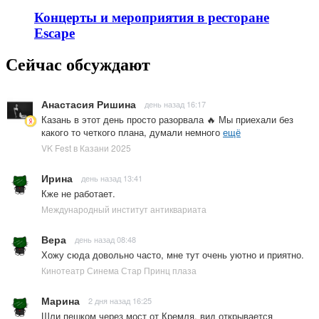
Концерты и мероприятия в ресторане
Escape
Сейчас обсуждают
Анастасия Ришина
день назад 16:17
Казань в этот день просто разорвала 🔥 Мы приехали без
какого то четкого плана, думали немного
ещё
VK Fest в Казани 2025
Ирина
день назад 13:41
Кже не работает.
Международный институт антиквариата
Вера
день назад 08:48
Хожу сюда довольно часто, мне тут очень уютно и приятно.
Кинотеатр Синема Стар Принц плаза
Марина
2 дня назад 16:25
Шли пешком через мост от Кремля, вид открывается