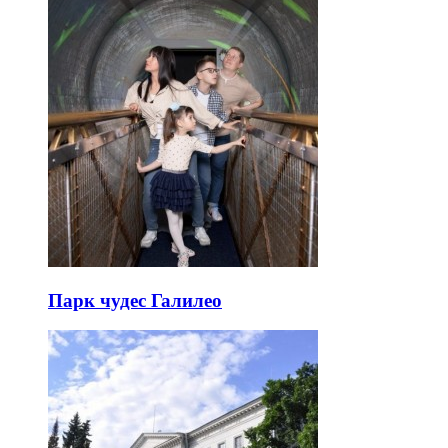
Парк чудес Галилео