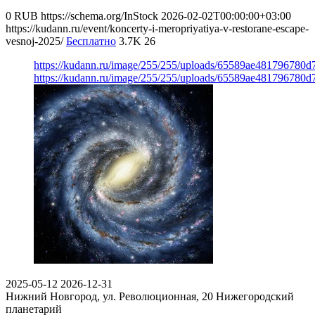
0
RUB
https://schema.org/InStock
2026-02-02T00:00:00+03:00
https://kudann.ru/event/koncerty-i-meropriyatiya-v-restorane-escape-
vesnoj-2025/
Бесплатно
3.7K
26
https://kudann.ru/image/255/255/uploads/65589ae481796780
https://kudann.ru/image/255/255/uploads/65589ae481796780
2025-05-12
2026-12-31
Нижний Новгород, ул. Революционная, 20
Нижегородский
планетарий