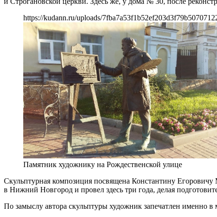
и Строгановской церкви. Здесь же, у дома № 30, после реконс
https://kudann.ru/uploads/7fba7a53f1b52ef203d3f79b5070712
Памятник художнику на Рождественской улице
Скульптурная композиция посвящена Константину Егоровичу 
в Нижний Новгород и провел здесь три года, делая подготови
По замыслу автора скульптуры художник запечатлен именно в 