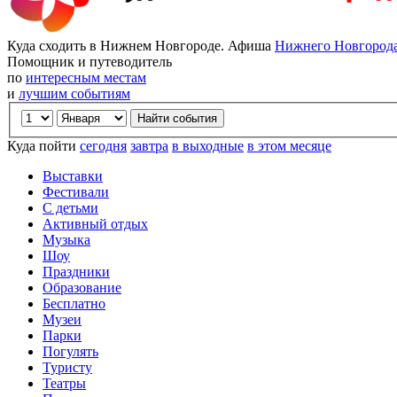
Куда сходить в Нижнем Новгороде. Афиша
Нижнего Новгород
Помощник и путеводитель
по
интересным местам
и
лучшим событиям
Куда пойти
сегодня
завтра
в выходные
в этом месяце
Выставки
Фестивали
С детьми
Активный отдых
Музыка
Шоу
Праздники
Образование
Бесплатно
Музеи
Парки
Погулять
Туристу
Театры