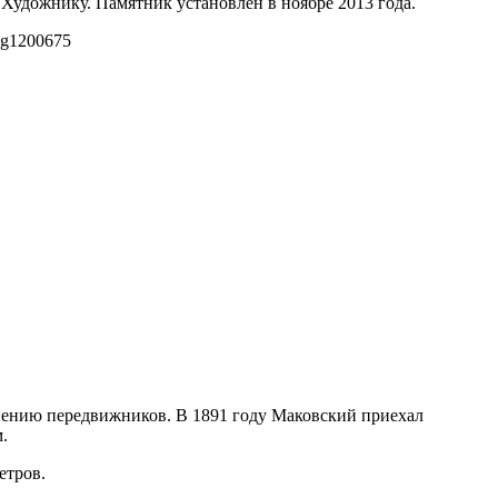
 Художнику. Памятник установлен в ноябре 2013 года.
pg
1200
675
нению передвижников. В 1891 году Маковский приехал
.
етров.