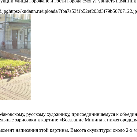
трукции улицы горожане и гости города смогут увидеть памятник
2.jpg
https://kudann.ru/uploads/7fba7a53f1b52ef203d3f79b50707122.j
Маковскому, русскому художнику, присоединившемуся к объеди
тельные зарисовки к картине «Воззвание Минина к нижегородцам
момент написания этой картины. Высота скульптуры около 2-х м