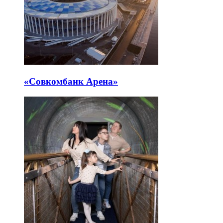
«Совкомбанк Арена⁠»