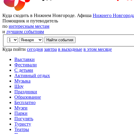
Куда сходить в Нижнем Новгороде. Афиша
Нижнего Новгород
Помощник и путеводитель
по
интересным местам
и
лучшим событиям
Куда пойти
сегодня
завтра
в выходные
в этом месяце
Выставки
Фестивали
С детьми
Активный отдых
Музыка
Шоу
Праздники
Образование
Бесплатно
Музеи
Парки
Погулять
Туристу
Театры