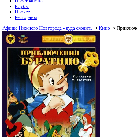
Пространства
Клубы
Прочее
Рестораны
Афиша Нижнего Новгорода - куда сходить
➔
Кино
➔
Приключе