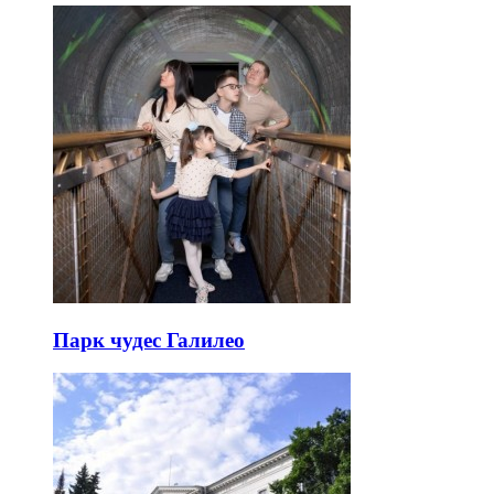
Парк чудес Галилео