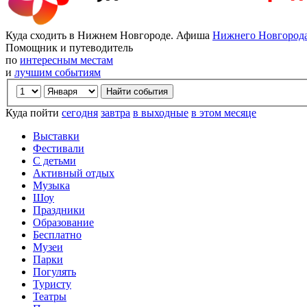
Куда сходить в Нижнем Новгороде. Афиша
Нижнего Новгород
Помощник и путеводитель
по
интересным местам
и
лучшим событиям
Куда пойти
сегодня
завтра
в выходные
в этом месяце
Выставки
Фестивали
С детьми
Активный отдых
Музыка
Шоу
Праздники
Образование
Бесплатно
Музеи
Парки
Погулять
Туристу
Театры