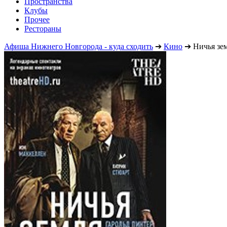
Пространства
Клубы
Прочее
Рестораны
Афиша Нижнего Новгорода - куда сходить
➔
Кино
➔
Ничья зе