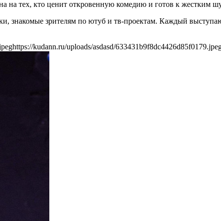
ана на тех, кто ценит откровенную комедию и готов к жестким ш
ики, знакомые зрителям по ютуб и тв-проектам. Каждый выступ
jpeg
https://kudann.ru/uploads/asdasd/633431b9f8dc4426d85f0179.jpe