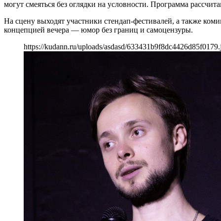
могут смеяться без оглядки на условности. Программа рассчит
На сцену выходят участники стендап-фестивалей, а также ком
концепцией вечера — юмор без границ и самоцензуры.
https://kudann.ru/uploads/asdasd/633431b9f8dc4426d85f0179.