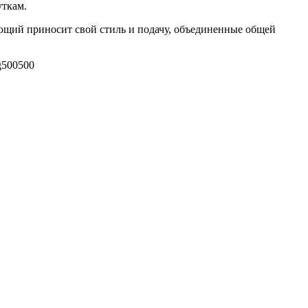
уткам.
ающий приносит свой стиль и подачу, объединенные общей
g
500
500