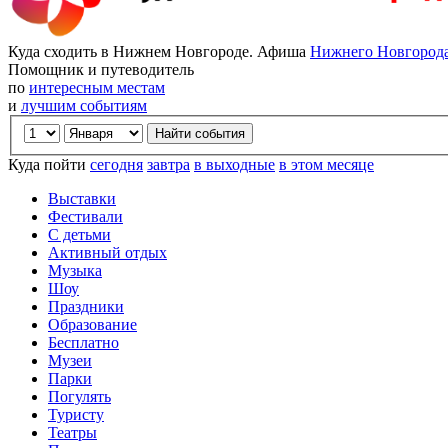
Куда сходить в Нижнем Новгороде. Афиша
Нижнего Новгород
Помощник и путеводитель
по
интересным местам
и
лучшим событиям
Куда пойти
сегодня
завтра
в выходные
в этом месяце
Выставки
Фестивали
С детьми
Активный отдых
Музыка
Шоу
Праздники
Образование
Бесплатно
Музеи
Парки
Погулять
Туристу
Театры